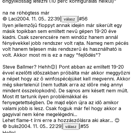
öngyilkosság létezni (10 perc konfigurálás nélkül)"
na ne röhögtess már
©
Laci
2004. 11. 05.
.
22:39
|
|
#
56
válasz
Ilyen jellemzõjû floppyt annak idején már sikerült egy
másik topikban sem említett nevû gépen 19-20 éve
kiadni. Csak szerencsére nem windóz hanem annál
fényévekkel jobb rendszer volt rajta. Nameg nem pécés
volt hanem teljesen más rendszerû és használható is
volt. Akkor most mi is ez a nagy "fejlõdés"?
Steve Ballmer? Hehh😊) Pont abban az említett 19-20
évvel ezelõtti idõszakban próbálta már akkor meggyõzni
a népet hogy az õ winfospécéjüket kell megvenni. Akkor
még sikertelenül (nem tudtak arra az idõre még annyi
mindent összelopkodni). De sajnos ami késett nem múlt.
Most itt tartunk ilyen problémákkal és
fenyegetettségben. De majd eljön újra az idõ amikor
valami jobb is lesz. Csak fogjuk már fel hogy akkor a
gagyival nem kéne megelégedni...
Lehet flame-t írni erre a hozzászólásra aki akar... 😊
©
bulis
2004. 11. 05.
.
22:29
|
|
#
55
válasz
Hello!