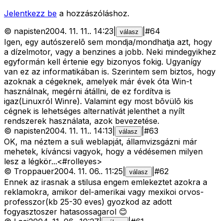
Jelentkezz be
a hozzászóláshoz.
©
napisten
2004. 11. 11.
.
14:23
|
|
#
64
válasz
Igen, egy autószerelõ sem mondja/mondhatja azt, hogy
a dízelmotor, vagy a benzines a jobb. Neki mindegyikhez
egyformán kell értenie egy bizonyos fokig. Ugyanígy
van ez az informatikában is. Szerintem sem biztos, hogy
azoknak a cégeknek, amelyek már évek óta Win-t
használnak, megérni átállni, de ez fordítva is
igaz(Linuxról Winre). Valamint egy most bõvülõ kis
cégnek is lehetséges alternatívát jelenthet a nyílt
rendszerek használata, azok bevezetése.
©
napisten
2004. 11. 11.
.
14:13
|
|
#
63
válasz
OK, ma néztem a suli weblapját, államvizsgázni már
mehetek, kíváncsi vagyok, hogy a védésemen milyen
lesz a légkör...<#rolleyes>
©
Troppauer
2004. 11. 06.
.
11:25
|
|
#
62
válasz
Ennek az irasnak a stilusa engem emlekeztet azokra a
reklamokra, amikor del-amerikai vagy mexikoi orvos-
professzor(kb 25-30 eves) gyozkod az adott
fogyasztoszer hatasossagarol 😊