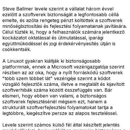
Steve Ballmer levele szerint a vállalat három évvel
ezelőtt a szoftverek biztonságát a legfontosabb céllá
emelte, és azóta rengeteg pénzt költöttek a szoftverek
minőségbiztosítási és fejlesztési folyamatainak javítására.
Célul tűzték ki, hogy a felhasználók számára jelentkező
kockázatot oktatással és útmutatással, iparági
együttműködéssel és jogi érdekérvényesítés útján is
csökkentsék.
A Linuxot gyakran kiáltják ki biztonságosabb
platformnak, ennek a Microsoft vezérigazgatója szerint
részben az az oka, hogy a nyílt forráskódú szoftverek
"több szem többet lát" vezérigéje szerint a kódot
vizsgáló fejlesztők száma, illetve a megtalált és kijavított
szoftverhibák száma között összefüggés van. Bár
elismeri, hogy ebben van valami, a biztonságos
szoftverek fejlesztésénél mégsem ezt, hanem a
strukturált szoftverfejlesztési folyamatokat tartja a
legtöbbre, kiegészítve persze az alapos teszteléssel.
Levele szerint számos külső fél által készített jelentés