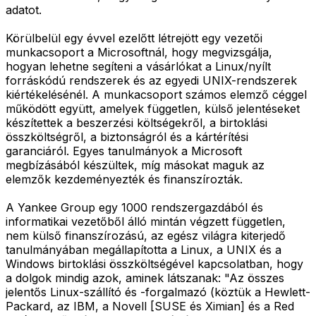
adatot.
Körülbelül egy évvel ezelőtt létrejött egy vezetői
munkacsoport a Microsoftnál, hogy megvizsgálja,
hogyan lehetne segíteni a vásárlókat a Linux/nyílt
forráskódú rendszerek és az egyedi UNIX-rendszerek
kiértékelésénél. A munkacsoport számos elemző céggel
működött együtt, amelyek független, külső jelentéseket
készítettek a beszerzési költségekről, a birtoklási
összköltségről, a biztonságról és a kártérítési
garanciáról. Egyes tanulmányok a Microsoft
megbízásából készültek, míg másokat maguk az
elemzők kezdeményezték és finanszírozták.
A Yankee Group egy 1000 rendszergazdából és
informatikai vezetőből álló mintán végzett független,
nem külső finanszírozású, az egész világra kiterjedő
tanulmányában megállapította a Linux, a UNIX és a
Windows birtoklási összköltségével kapcsolatban, hogy
a dolgok mindig azok, aminek látszanak: "Az összes
jelentős Linux-szállító és -forgalmazó (köztük a Hewlett-
Packard, az IBM, a Novell [SUSE és Ximian] és a Red