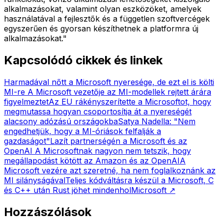
alkalmazásokat, valamint olyan eszközöket, amelyek
használatával a fejlesztők és a független szoftvercégek
egyszerűen és gyorsan készíthetnek a platformra új
alkalmazásokat."
Kapcsolódó cikkek és linkek
Harmadával nőtt a Microsoft nyeresége, de ezt el is költi
MI-re
A Microsoft vezetője az MI-modellek rejtett árára
figyelmeztet
Az EU rákényszerítette a Microsoftot, hogy
megmutassa hogyan csoportosítja át a nyereségét
alacsony adózású országokba
Satya Nadella: "Nem
engedhetjük, hogy a MI-óriások felfalják a
gazdaságot"
Lazít partnerségén a Microsoft és az
OpenAI
A Microsoftnak nagyon nem tetszik, hogy
megállapodást kötött az Amazon és az OpenAI
A
Microsoft vezére azt szeretné, ha nem foglalkoznánk az
MI silányságával
Teljes kódváltásra készül a Microsoft, C
és C++ után Rust jöhet mindenhol
Microsoft
↗
Hozzászólások