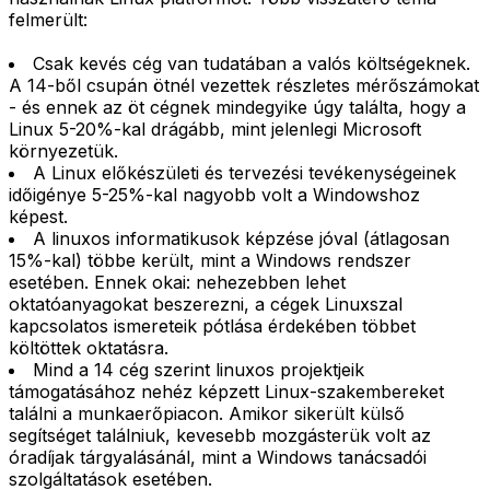
felmerült:
Csak kevés cég van tudatában a valós költségeknek.
A 14-ből csupán ötnél vezettek részletes mérőszámokat
- és ennek az öt cégnek mindegyike úgy találta, hogy a
Linux 5-20%-kal drágább, mint jelenlegi Microsoft
környezetük.
A Linux előkészületi és tervezési tevékenységeinek
időigénye 5-25%-kal nagyobb volt a Windowshoz
képest.
A linuxos informatikusok képzése jóval (átlagosan
15%-kal) többe került, mint a Windows rendszer
esetében. Ennek okai: nehezebben lehet
oktatóanyagokat beszerezni, a cégek Linuxszal
kapcsolatos ismereteik pótlása érdekében többet
költöttek oktatásra.
Mind a 14 cég szerint linuxos projektjeik
támogatásához nehéz képzett Linux-szakembereket
találni a munkaerőpiacon. Amikor sikerült külső
segítséget találniuk, kevesebb mozgásterük volt az
óradíjak tárgyalásánál, mint a Windows tanácsadói
szolgáltatások esetében.