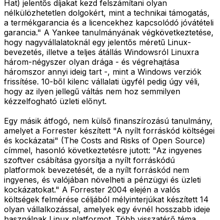
Hat) jelentős díjakat kezd felszámítani olyan
nélkülözhetetlen dolgokért, mint a technikai támogatás,
a termékgarancia és a licencekhez kapcsolódó jóvátételi
garancia." A Yankee tanulmányának végkövetkeztetése,
hogy nagyvállalatoknál egy jelentős méretű Linux-
bevezetés, illetve a teljes átállás Windowsról Linuxra
három-négyszer olyan drága - és végrehajtása
háromszor annyi ideig tart -, mint a Windows verziók
frissítése. 10-ből kilenc vállalati ügyfél pedig úgy véli,
hogy az ilyen jellegű váltás nem hoz semmilyen
kézzelfogható üzleti előnyt.
Egy másik átfogó, nem külső finanszírozású tanulmány,
amelyet a Forrester készített "A nyílt forráskód költségei
és kockázatai" (The Costs and Risks of Open Source)
címmel, hasonló következtetésre jutott: "Az ingyenes
szoftver csábítása gyorsítja a nyílt forráskódú
platformok bevezetését, de a nyílt forráskód nem
ingyenes, és valójában növelheti a pénzügyi és üzleti
kockázatokat." A Forrester 2004 elején a valós
költségek felmérése céljából mélyinterjúkat készített 14
olyan vállalkozással, amelyek egy évnél hosszabb ideje
használnak Linux platformot. Több visszatérő téma