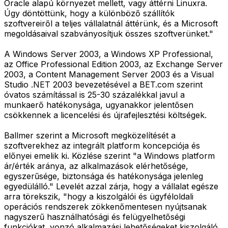
Oracle alapú környezet mellett, vagy áttérni Linuxra.
Úgy döntöttünk, hogy a különböző szállítók
szoftvereiről a teljes vállalatnál áttérünk, és a Microsoft
megoldásaival szabványosítjuk összes szoftverünket."
A Windows Server 2003, a Windows XP Professional,
az Office Professional Edition 2003, az Exchange Server
2003, a Content Management Server 2003 és a Visual
Studio .NET 2003 bevezetésével a BET.com szerint
óvatos számítással is 25-30 százalékkal javul a
munkaerő hatékonysága, ugyanakkor jelentősen
csökkennek a licencelési és újrafejlesztési költségek.
Ballmer szerint a Microsoft megközelítését a
szoftverekhez az integrált platform koncepciója és
előnyei emelik ki. Közlése szerint "a Windows platform
ár/érték aránya, az alkalmazások elérhetősége,
egyszerűsége, biztonsága és hatékonysága jelenleg
egyedülálló." Levelét azzal zárja, hogy a vállalat egésze
arra törekszik, "hogy a kiszolgálói és ügyféloldali
operációs rendszerek zökkenőmentesen nyújtsanak
nagyszerű használhatósági és felügyelhetőségi
funkciókat, vonzó alkalmazási lehetőségeket kiszolgáló