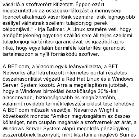
vásárló a szoftverért kifizetett. Éppen ezért
megszüntettük az összegkorlátozást a mennyiségi
licencet alkalmazó vásárlóink számára, akik legnagyobb
eséllyel válhatnak szellemi tulajdonjogi perek
célpontjává." - irja Ballmer. A Linux szemére veti, hogy
amögött jelenleg egyetlen szállító sem áll teljes szellemi
tulajdonjogi kártérítési garanciával, és igazából az is
ritka, hogy egyáltalán bármiféle kártérítési garanciát
tartalmazzon a nyílt forráskódú szoftver.
A BET.com, a Viacom egyik leányvállalata, a BET
Networks által létrehozott internetes portál részletes
összehasonlítást végzett a Red Hat Linux és a Windows
Server System között. Arra a megállapításra jutottak,
hogy a Windows birtoklási összköltsége 30%-kal
alacsonyabb, biztonságosabb és megbízhatóbb,
valamint rövidebb termékfejlesztési ciklust tesz lehetővé.
A BET.com műszaki vezetője, Navarrow Wright a
következőt mondta: "Amikor megvizsgáltam az összes
költséget, nem csupán magának a szoftvernek az árát, a
Windows Server System alapú megoldás pénzügyileg
ésszerűbbnek bizonyult, mint kitartani a meglévő Sun és