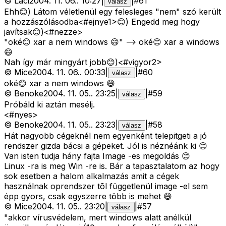
©
Laci
2004. 11. 06.
.
10:27
|
|
#
61
válasz
Ehh😊) Látom véletlenül egy felesleges "nem" szó került
a hozzászólásodba<#ejnye1>
😊) Engedd meg hogy
javítsak😊)<#nezze>
"oké😊 xar a nem windows 😄" --> oké😊 xar a windows
😄
Nah így már mingyárt jobb😊)<#vigyor2>
©
Mice
2004. 11. 06.
.
00:33
|
|
#
60
válasz
oké😊 xar a nem windows 😄
©
Benoke
2004. 11. 05.
.
23:25
|
|
#
59
válasz
Próbáld ki aztán mesélj.
<#nyes>
©
Benoke
2004. 11. 05.
.
23:23
|
|
#
58
válasz
Hát nagyobb cégeknél nem egyenként telepitgeti a jó
rendszer gizda bácsi a gépeket. Jól is néznéánk ki 😊
Van isten tudja hány fajta Image -es megoldás 😊
Linux -ra is meg Win -re is. Bár a tapasztalatom az hogy
sok esetben a halom alkalmazás amit a cégek
használnak oprendszer tõl függetlenül image -el sem
épp gyors, csak egyszerre több is mehet 😄
©
Mice
2004. 11. 05.
.
23:20
|
|
#
57
válasz
"akkor vírusvédelem, mert windows alatt anélkül