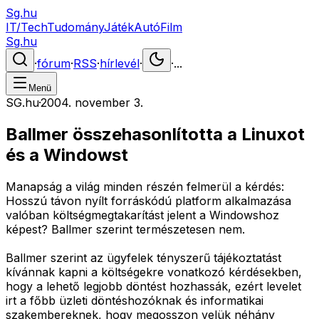
Sg.hu
IT/Tech
Tudomány
Játék
Autó
Film
Sg.hu
·
fórum
·
RSS
·
hírlevél
·
·
...
Menü
SG.hu
·
2004. november 3.
Ballmer összehasonlította a Linuxot
és a Windowst
Manapság a világ minden részén felmerül a kérdés:
Hosszú távon nyílt forráskódú platform alkalmazása
valóban költségmegtakarítást jelent a Windowshoz
képest? Ballmer szerint természetesen nem.
Ballmer szerint az ügyfelek tényszerű tájékoztatást
kívánnak kapni a költségekre vonatkozó kérdésekben,
hogy a lehető legjobb döntést hozhassák, ezért levelet
irt a főbb üzleti döntéshozóknak és informatikai
szakembereknek, hogy megosszon velük néhány