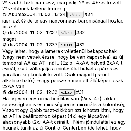
2* szebb bizti nem lesz, márpedig 2* és 4*-es között
2*szebbnek kellene lennie :p
©
Akuma
2004. 11. 02.
.
13:24
|
|
#
34
válasz
igen azt 😊 de te egy nagyonnagy baromsággal hoztad
össze!
©
dez
2004. 11. 02.
.
12:37
|
|
#
33
válasz
magas
©
dez
2004. 11. 02.
.
12:37
|
|
#
32
válasz
Vagy lehet, hogy a lamerek véletlenül bekapcsolták
(vagy nem vették észre, hogy be van kapcsolva) az új
temporal AA az ATI-nál... (Ez pl. 4xAA helyett 2xAA-t
csinál, csak váltogatja a mintavétel helyét a páros és
páratlan képkockák között. Csak magad fps-nél
alkalmazható.) És így persze a mentett állóképen csak
2xAA van.
©
dez
2004. 11. 02.
.
12:32
|
|
#
31
válasz
Ha teljesen egyforma beállítás van (2x v. 4x), akkor
sebességben is és minõségben is minimális a különbség.
Viszont egy újabb teszt-cikkben azt lehetett látni, hogy
az ATI a beállítotthoz képest (4x) egy lépcsõvel
alacsonyabb (2x) AA-t csinált... Némi jóindulattal ez egy
bugnak tûnik az új Control Centerben (de lehet, hogy