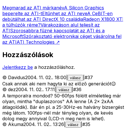
Megmarad az ATI márkanév
A Silicon Graphics
beperelte az ATI-t
Eltűnhet az ATI neve
A CeBIT-en
debütálhat az ATI DirectX 10 családja
Radeon X1800 XT:
a túlhúzók réme?
Várakozáson alul teljesít az
ATI
Szorosabbra fűzné kapcsolatát az ATI és a
Microsoft
Szórakoztató elektronikai céget vásárolna fel
az ATI
ATI Technologies
↗
Hozzászólások
Jelentkezz be
a hozzászóláshoz.
©
Davidus
2004. 11. 02.
.
18:00
|
|
#
37
válasz
Csak annak aki nem hagyta ki az elõzõ generációt😉
©
dez
2004. 11. 02.
.
17:11
|
|
#
36
válasz
A temporalra mondod? 50-60fps fölött elméletileg már
olyan, mintha "duplaszoros" AA lenne (A 2x 2xAA
átlagolódik). Bár én pl. a 25-30Hz-es halvány bizsergést
még látom. 100fps-nél már tényleg olyan, de kevés
dolog megy annyival (LCD-n meg nem is lehet).
©
Akuma
2004. 11. 02.
.
13:26
|
|
#
35
válasz