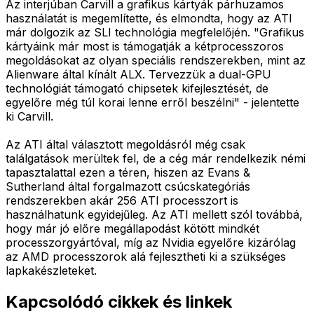
Az interjúban Carvill a grafikus kártyák párhuzamos
használatát is megemlítette, és elmondta, hogy az ATI
már dolgozik az SLI technológia megfelelőjén. "Grafikus
kártyáink már most is támogatják a kétprocesszoros
megoldásokat az olyan speciális rendszerekben, mint az
Alienware által kínált ALX. Tervezzük a dual-GPU
technológiát támogató chipsetek kifejlesztését, de
egyelőre még túl korai lenne erről beszélni" - jelentette
ki Carvill.
Az ATI által választott megoldásról még csak
találgatások merültek fel, de a cég már rendelkezik némi
tapasztalattal ezen a téren, hiszen az Evans &
Sutherland által forgalmazott csúcskategóriás
rendszerekben akár 256 ATI processzort is
használhatunk egyidejűleg. Az ATI mellett szól továbbá,
hogy már jó előre megállapodást kötött mindkét
processzorgyártóval, míg az Nvidia egyelőre kizárólag
az AMD processzorok alá fejlesztheti ki a szükséges
lapkakészleteket.
Kapcsolódó cikkek és linkek