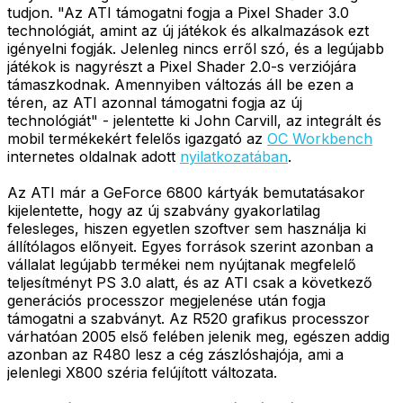
tudjon. "Az ATI támogatni fogja a Pixel Shader 3.0
technológiát, amint az új játékok és alkalmazások ezt
igényelni fogják. Jelenleg nincs erről szó, és a legújabb
játékok is nagyrészt a Pixel Shader 2.0-s verziójára
támaszkodnak. Amennyiben változás áll be ezen a
téren, az ATI azonnal támogatni fogja az új
technológiát" - jelentette ki John Carvill, az integrált és
mobil termékekért felelős igazgató az
OC Workbench
internetes oldalnak adott
nyilatkozatában
.
Az ATI már a GeForce 6800 kártyák bemutatásakor
kijelentette, hogy az új szabvány gyakorlatilag
felesleges, hiszen egyetlen szoftver sem használja ki
állítólagos előnyeit. Egyes források szerint azonban a
vállalat legújabb termékei nem nyújtanak megfelelő
teljesítményt PS 3.0 alatt, és az ATI csak a következő
generációs processzor megjelenése után fogja
támogatni a szabványt. Az R520 grafikus processzor
várhatóan 2005 első felében jelenik meg, egészen addig
azonban az R480 lesz a cég zászlóshajója, ami a
jelenlegi X800 széria felújított változata.