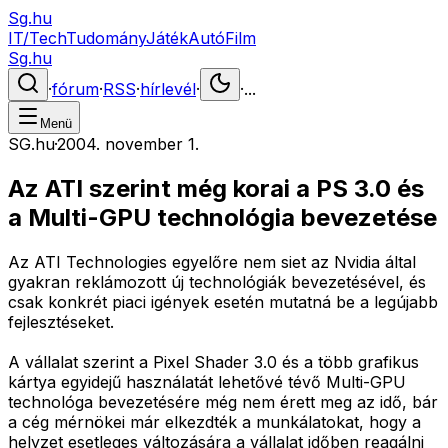
Sg.hu
IT/Tech
Tudomány
Játék
Autó
Film
Sg.hu
·
fórum
·
RSS
·
hírlevél
·
·
...
Menü
SG.hu
·
2004. november 1.
Az ATI szerint még korai a PS 3.0 és
a Multi-GPU technológia bevezetése
Az ATI Technologies egyelőre nem siet az Nvidia által
gyakran reklámozott új technológiák bevezetésével, és
csak konkrét piaci igények esetén mutatná be a legújabb
fejlesztéseket.
A vállalat szerint a Pixel Shader 3.0 és a több grafikus
kártya egyidejű használatát lehetővé tévő Multi-GPU
technológa bevezetésére még nem érett meg az idő, bár
a cég mérnökei már elkezdték a munkálatokat, hogy a
helyzet esetleges változására a vállalat időben reagálni