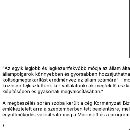
"Az egyik legjobb és legkézenfekvőbb módja az állam által
állampolgárok könnyebben és gyorsabban hozzájuthatnak a
költségmegtakarítást eredményez az állam számára" - m
közösen fejlesztettünk ki - vállalatunknak megfelelő es
kiépítésében és gyakorlati megvalósításában."
A megbeszélés során szóba került a cég Kormányzati Bi
emlékeztetett arra a szeptemberben tett bejelentésre, m
együttműködés valósítható meg a Microsoft és a program
*