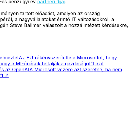
-es pénzügyi év
partneri díjai
.
seményen tartott előadást, amelyen az ország
éről, a nagyvállalatokat érintő IT változásokról, a
égén Steve Ballmer válaszolt a hozzá intézett kérdésekre,
yelmeztet
Az EU rákényszerítette a Microsoftot, hogy
ogy a MI-óriások felfalják a gazdaságot"
Lazít
 és az OpenAI
A Microsoft vezére azt szeretné, ha nem
ft
↗