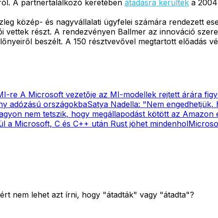
iról. A partnertalálkozó keretében
átadásra kerültek
a 2004
zleg közép- és nagyvállalati ügyfelei számára rendezett e
i vettek részt. A rendezvényen Ballmer az innováció szerep
előnyeiről beszélt. A 150 résztvevővel megtartott előadás v
MI-re
A Microsoft vezetője az MI-modellek rejtett árára fig
ony adózású országokba
Satya Nadella: "Nem engedhetjük, h
agyon nem tetszik, hogy megállapodást kötött az Amazon
ül a Microsoft, C és C++ után Rust jöhet mindenhol
Microso
ért nem lehet azt írni, hogy "átadták" vagy "átadta"?