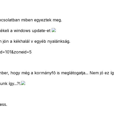
apcsolatban miben egyeztek meg.
rtékeli a windows update-et
h jön a kékhalál v egyéb nyalánkság.
eid=101&zoneid=5
ber, hogy még a kormányfõ is meglátogatja... Nem jó ez íg
k így...?!.
ess.