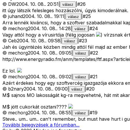
©
DW
2004. 10. 08.
.
20:51
|
|
#
26
válasz
itt úgy látszik felesleges hozzászólni, úgyis kimoderálnak.
©
juhand
2004. 10. 08.
.
19:11
|
|
#
25
válasz
Arra lennék kiváncsi, hogy a szoftver szabadalmakkal k
©
mechorg
2004. 10. 08.
.
14:28
|
|
#
24
válasz
Vagy attól hogy a vírusirtója (félig jogosan
) vírzsnak é
©
Ceb
2004. 10. 08.
.
09:58
|
|
#
23
válasz
Jah és ügyintézés közben mindig attól fél majd az ember 
©
mechorg
2004. 10. 08.
.
09:05
|
|
#
22
válasz
http://www.energyradio.fm/anm/templates/ftf.aspx?articl
Ez lol.
©
mechorg
2004. 10. 08.
.
09:02
|
|
#
21
válasz
Azért érdekes hogy egy szoftvercég igazgazója ekkora em
©
b2nary
2004. 10. 08.
.
09:00
|
|
#
20
válasz
M$ sajnos MO lakosságát kg-ra megvehetné, hát mit akarun
M$ jött cukorkát osztani????
©
mechorg
2004. 10. 08.
.
08:55
|
|
#
19
válasz
Steve.. um.. um.. can't remember, but must have hurt i gu
További bejegyzések a fórumban...