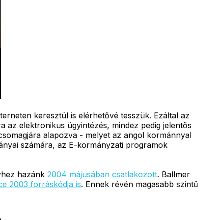
erneten keresztül is elérhetővé tesszük. Ezáltal az
az elektronikus ügyintézés, mindez pedig jelentős
csomagjára alapozva - melyet az angol kormánnyal
rmányai számára, az E-kormányzati programok
lyhez hazánk
2004 májusában csatlakozott
. Ballmer
ce 2003 forráskódja is
. Ennek révén magasabb szintű