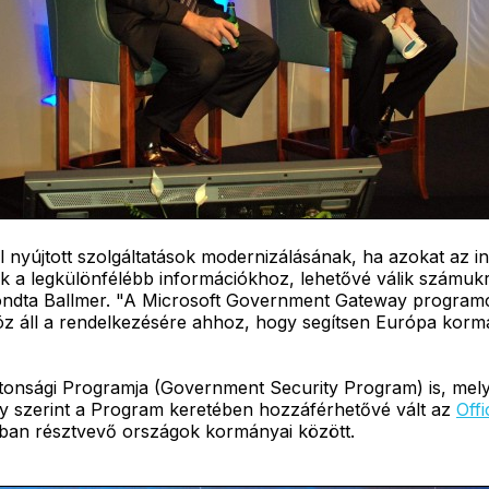
 nyújtott szolgáltatások modernizálásának, ha azokat az int
 legkülönfélébb információkhoz, lehetővé válik számukra 
ondta Ballmer. "A Microsoft Government Gateway program
zköz áll a rendelkezésére ahhoz, hogy segítsen Európa ko
ztonsági Programja (Government Security Program) is, me
ely szerint a Program keretében hozzáférhetővé vált az
Offi
ban résztvevő országok kormányai között.