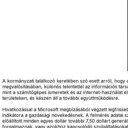
A kormányzati találkozó keretében szó esett arról, hog
megvalósításában, különös tekintettel az információs tár
mint a számítógépes ismeretek és az internet-használat e
területeken, és készen áll a további együttműködésre.
Hivatkozással a Microsoft megbízásából végzett legfriss
indikátora a gazdasági növekedésnek. A felmérés adatai s
előállított minden egyes dollár további 7,50 dollárt gen
forgalmaznak, vagy azokhoz kapcsolódó szolgáltatásokat