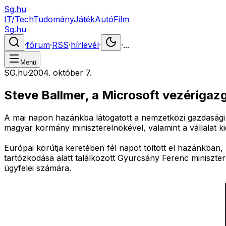
Sg.hu
IT/Tech
Tudomány
Játék
Autó
Film
Sg.hu
·
fórum
·
RSS
·
hírlevél
·
·
...
Menü
SG.hu
·
2004. október 7.
Steve Ballmer, a Microsoft vezériga
A mai napon hazánkba látogatott a nemzetközi gazdasági é
magyar kormány miniszterelnökével, valamint a vállalat kie
Európai körútja keretében fél napot töltött el hazánkban, S
tartózkodása alatt találkozott Gyurcsány Ferenc miniszter
ügyfelei számára.