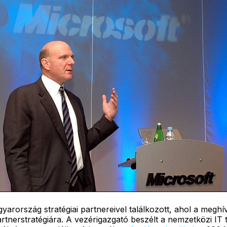
ország stratégiai partnereivel találkozott, ahol a meghívo
artnerstratégiára. A vezérigazgató beszélt a nemzetközi IT t