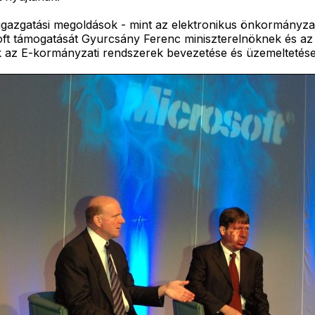
gatási megoldások - mint az elektronikus önkormányzat, az
soft támogatását Gyurcsány Ferenc miniszterelnöknek és az 
k az E-kormányzati rendszerek bevezetése és üzemeltetése