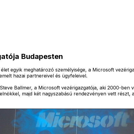
zgatója Budapesten
let egyik meghatározó személyisége, a Microsoft vezérigaz
melt hazai partnereivel és ügyfeleivel.
teve Ballmer, a Microsoft vezérigazgatója, aki 2000-ben vett
elnökkel, majd két nagyszabású rendezvényen vett részt, ah