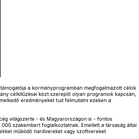
tív támogatója a kormányprogramban megfogalmazott célok
mány célkitűzései közt szereplő olyan programok kapcsán,
kiemelkedő eredményeket tud felmutatni ezeken a
ég világszerte - és Magyarországon is - fontos
000 szakembert foglalkoztatnak. Emellett a társaság által
erekkel működő hardvereket vagy szoftvereket