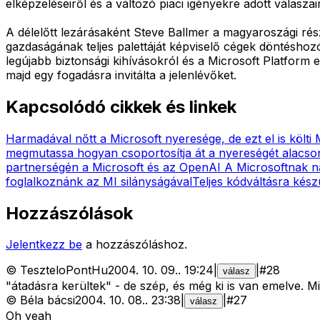
elképzeléseiről és a változó piaci igényekre adott válasza
A délelőtt lezárásaként Steve Ballmer a magyaroszági rés
gazdaságának teljes palettáját képviselő cégek döntéshozó
legújabb biztonsági kihívásokról és a Microsoft Platform 
majd egy fogadásra invitálta a jelenlévőket.
Kapcsolódó cikkek és linkek
Harmadával nőtt a Microsoft nyeresége, de ezt el is költi 
megmutassa hogyan csoportosítja át a nyereségét alacs
partnerségén a Microsoft és az OpenAI
A Microsoftnak n
foglalkoznánk az MI silányságával
Teljes kódváltásra kész
Hozzászólások
Jelentkezz be
a hozzászóláshoz.
©
TeszteloPontHu
2004. 10. 09.
.
19:24
|
|
#
28
válasz
"átadásra kerültek" - de szép, és még ki is van emelve. Mi
©
Béla bácsi
2004. 10. 08.
.
23:38
|
|
#
27
válasz
Oh yeah