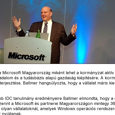
y a Microsoft Magyarország miként lehet a kormányzat ak
sadalom és a tudásbázis alapú gazdaság kiépítésére. A kor
lterjesztése. Ballmer hangsúlyozta, hogy a vállalat máris 
ebb IDC tanulmány eredményeire Ballmer elmondta, hogy a c
zerint a Microsoft és partnerei Magyarországon mintegy 36 
erál olyan vállalatoknál, amelyek Windows operációs rendsz
 nyújtanak.