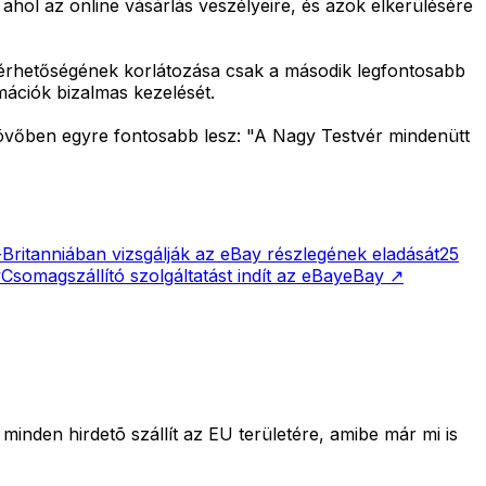
 ahol az online vásárlás veszélyeire, és azok elkerülésére
férhetőségének korlátozása csak a második legfontosabb
ációk bizalmas kezelését.
jövőben egyre fontosabb lesz: "A Nagy Testvér mindenütt
Britanniában vizsgálják az eBay részlegének eladását
25
y
Csomagszállító szolgáltatást indít az eBay
eBay
↗
 minden hirdetõ szállít az EU területére, amibe már mi is