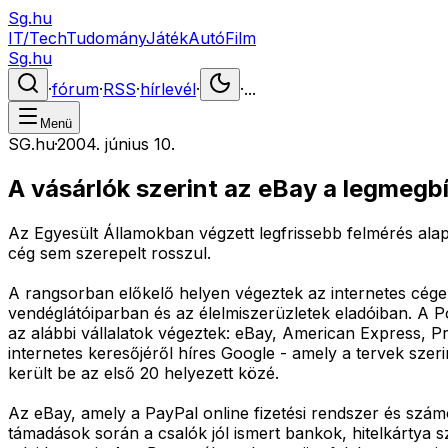
Sg.hu
IT/Tech
Tudomány
Játék
Autó
Film
Sg.hu
·
fórum
·
RSS
·
hírlevél
·
·
...
Menü
SG.hu
·
2004. június 10.
A vásárlók szerint az eBay a legmeg
Az Egyesült Államokban végzett legfrissebb felmérés alap
cég sem szerepelt rosszul.
A rangsorban előkelő helyen végeztek az internetes cége
vendéglátóiparban és az élelmiszerüzletek eladóiban. A 
az alábbi vállalatok végeztek: eBay, American Express, 
internetes keresőjéről híres Google - amely a tervek szer
került be az első 20 helyezett közé.
Az eBay, amely a PayPal online fizetési rendszer és számo
támadások során a csalók jól ismert bankok, hitelkártya s