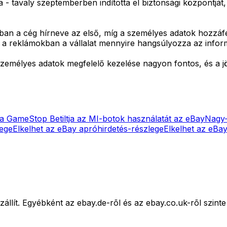
 - tavaly szeptemberben indította el biztonsági központját,
ában a cég hírneve az első, míg a személyes adatok hozzá
a reklámokban a vállalat mennyire hangsúlyozza az inform
személyes adatok megfelelő kezelése nagyon fontos, és a 
a, a GameStop
Betiltja az MI-botok használatát az eBay
Nagy-
lege
Elkelhet az eBay apróhirdetés-részlege
Elkelhet az eBa
zállít. Egyébként az ebay.de-rõl és az ebay.co.uk-rõl szinte