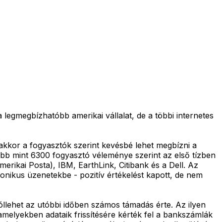
legmegbízhatóbb amerikai vállalat, de a többi internetes
akkor a fogyasztók szerint kevésbé lehet megbízni a
bb mint 6300 fogyasztó véleménye szerint az első tízben
ikai Posta), IBM, EarthLink, Citibank és a Dell. Az
ronikus üzenetekbe - pozitív értékelést kapott, de nem
jóllehet az utóbbi időben számos támadás érte. Az ilyen
amelyekben adataik frissítésére kérték fel a bankszámlák