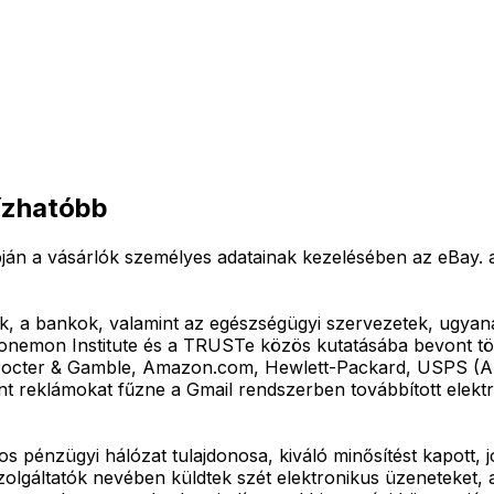
bízhatóbb
ján a vásárlók személyes adatainak kezelésében az eBay. a 
k, a bankok, valamint az egészségügyi szervezetek, ugyan
Ponemon Institute és a TRUSTe közös kutatásába bevont tö
Procter & Gamble, Amazon.com, Hewlett-Packard, USPS (Amer
int reklámokat fűzne a Gmail rendszerben továbbított elekt
s pénzügyi hálózat tulajdonosa, kiváló minősítést kapott, 
zolgáltatók nevében küldtek szét elektronikus üzeneteket, 