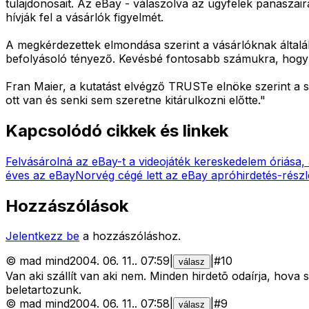
tulajdonosait. Az eBay - válaszolva az ügyfelek panaszaira
hívják fel a vásárlók figyelmét.
A megkérdezettek elmondása szerint a vásárlóknak által
befolyásoló tényező. Kevésbé fontosabb számukra, hogy 
Fran Maier, a kutatást elvégző TRUSTe elnöke szerint a 
ott van és senki sem szeretne kitárulkozni előtte."
Kapcsolódó cikkek és linkek
Felvásárolná az eBay-t a videojáték kereskedelem óriás
éves az eBay
Norvég cégé lett az eBay apróhirdetés-rész
Hozzászólások
Jelentkezz be
a hozzászóláshoz.
©
mad mind
2004. 06. 11.
.
07:59
|
|
#
10
válasz
Van aki szállít van aki nem. Minden hirdetõ odaírja, hova s
beletartozunk.
©
mad mind
2004. 06. 11.
.
07:58
|
|
#
9
válasz