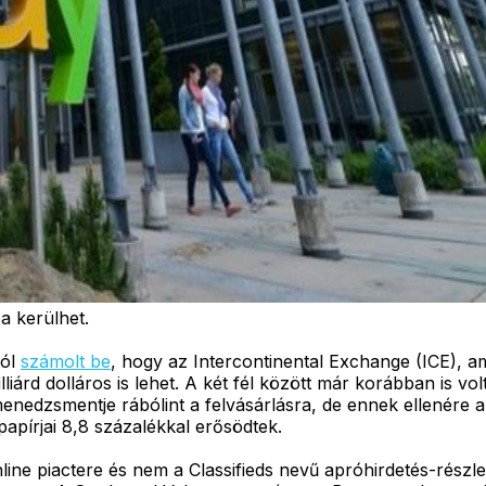
a kerülhet.
ról
számolt be
, hogy az Intercontinental Exchange (ICE), a
lliárd dolláros is lehet. A két fél között már korábban is 
nedzsmentje rábólint a felvásárlásra, de ennek ellenére az 
apírjai 8,8 százalékkal erősödtek.
line piactere és nem a Classifieds nevű apróhirdetés-részl