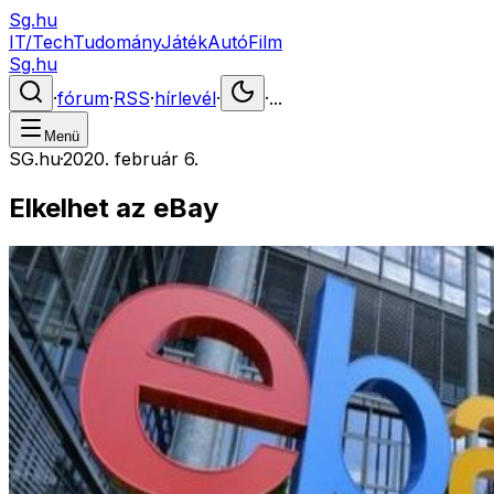
Sg.hu
IT/Tech
Tudomány
Játék
Autó
Film
Sg.hu
·
fórum
·
RSS
·
hírlevél
·
·
...
Menü
SG.hu
·
2020. február 6.
Elkelhet az eBay