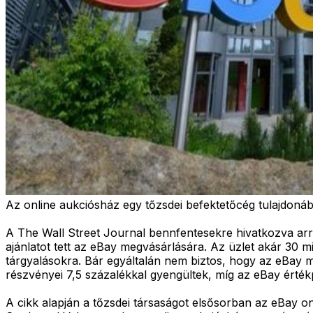
Az online aukciósház egy tőzsdei befektetőcég tulajdonáb
A The Wall Street Journal bennfentesekre hivatkozva ar
ajánlatot tett az eBay megvásárlására. Az üzlet akár 30 mi
tárgyalásokra. Bár egyáltalán nem biztos, hogy az eBay me
részvényei 7,5 százalékkal gyengültek, míg az eBay értékp
A cikk alapján a tőzsdei társaságot elsősorban az eBay on