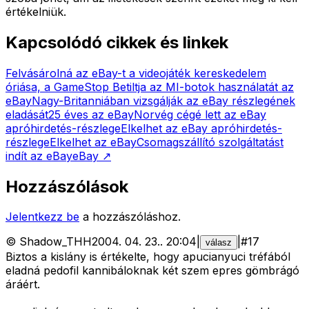
értékelniük.
Kapcsolódó cikkek és linkek
Felvásárolná az eBay-t a videojáték kereskedelem
óriása, a GameStop
Betiltja az MI-botok használatát az
eBay
Nagy-Britanniában vizsgálják az eBay részlegének
eladását
25 éves az eBay
Norvég cégé lett az eBay
apróhirdetés-részlege
Elkelhet az eBay apróhirdetés-
részlege
Elkelhet az eBay
Csomagszállító szolgáltatást
indít az eBay
eBay
↗
Hozzászólások
Jelentkezz be
a hozzászóláshoz.
©
Shadow_THH
2004. 04. 23.
.
20:04
|
|
#
17
válasz
Biztos a kislány is értékelte, hogy apucianyuci tréfából
eladná pedofil kannibáloknak két szem epres gömbrágó
áráért.