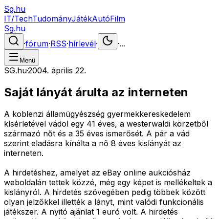
Sg.hu
IT/Tech
Tudomány
Játék
Autó
Film
Sg.hu
·
fórum
·
RSS
·
hírlevél
·
·
...
Menü
SG.hu
·
2004. április 22.
Saját lányát árulta az interneten
A koblenzi államügyészség gyermekkereskedelem
kísérletével vádol egy 41 éves, a westerwaldi körzetből
származó nőt és a 35 éves ismerősét. A pár a vád
szerint eladásra kínálta a nő 8 éves kislányát az
interneten.
A hirdetéshez, amelyet az eBay online aukciósház
weboldalán tettek közzé, még egy képet is mellékeltek a
kislányról. A hirdetés szövegében pedig többek között
olyan jelzőkkel illették a lányt, mint valódi funkcionális
játékszer. A nyitó ajánlat 1 euró volt. A hirdetés