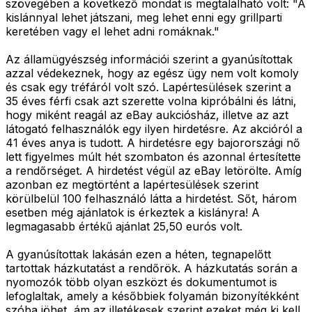
szövegében a következő mondat is megtalálható volt: "A
kislánnyal lehet játszani, meg lehet enni egy grillparti
keretében vagy el lehet adni romáknak."
Az államügyészség információi szerint a gyanúsítottak
azzal védekeznek, hogy az egész ügy nem volt komoly
és csak egy tréfáról volt szó. Lapértesülések szerint a
35 éves férfi csak azt szerette volna kipróbálni és látni,
hogy miként reagál az eBay aukciósház, illetve az azt
látogató felhasználók egy ilyen hirdetésre. Az akcióról a
41 éves anya is tudott. A hirdetésre egy bajorországi nő
lett figyelmes múlt hét szombaton és azonnal értesítette
a rendőrséget. A hirdetést végül az eBay letörölte. Amíg
azonban ez megtörtént a lapértesülések szerint
körülbelül 100 felhasználó látta a hirdetést. Sőt, három
esetben még ajánlatok is érkeztek a kislányra! A
legmagasabb értékű ajánlat 25,50 eurós volt.
A gyanúsítottak lakásán ezen a héten, tegnapelőtt
tartottak házkutatást a rendőrök. A házkutatás során a
nyomozók több olyan eszközt és dokumentumot is
lefoglaltak, amely a későbbiek folyamán bizonyítékként
szóba jöhet, ám az illetékesek szerint ezeket még ki kell