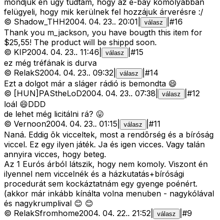
mondjuk én ugy tudtam, hogy az e-bay komolyabban
felügyeli, hogy mik kerülnek fel hozzájuk árverésre :/
©
Shadow_THH
2004. 04. 23.
.
20:01
|
|
#
16
válasz
Thank you m_jackson, you have bougth this item for
$25,55! The product will be shippd soon.
©
KIP
2004. 04. 23.
.
11:46
|
|
#
15
válasz
ez még tréfának is durva
©
RelakS
2004. 04. 23.
.
09:32
|
|
#
14
válasz
Ezt a dolgot már a sláger rádió is bemondta 😄
©
[HUN]PAStheLoD
2004. 04. 23.
.
07:38
|
|
#
12
válasz
loál 😄DDD
de lehet még licitálni rá? 😛
©
Vernoon
2004. 04. 23.
.
01:15
|
|
#
11
válasz
Naná. Eddig õk vicceltek, most a rendõrség és a bíróság
viccel. Ez egy ilyen játék. Ja és igen vicces. Vagy talán
annyira vicces, hogy beteg.
Az 1 Eurós árból látszik, hogy nem komoly. Viszont én
ilyennel nem viccelnék és a házkutatás+bírósági
procedurát sem kockáztatnám egy gyenge poénért.
(akkor már inkább kínálta volna menuben - nagykólával
és nagykrumplival 😊 😊
©
RelakSfromhome
2004. 04. 22.
.
21:52
|
|
#
9
válasz