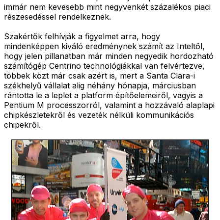
immár nem kevesebb mint negyvenkét százalékos piaci
részesedéssel rendelkeznek.
Szakértők felhívják a figyelmet arra, hogy
mindenképpen kiváló eredménynek számít az Inteltől,
hogy jelen pillanatban már minden negyedik hordozható
számítógép Centrino technológiákkal van felvértezve,
többek közt már csak azért is, mert a Santa Clara-i
székhelyű vállalat alig néhány hónapja, márciusban
rántotta le a leplet a platform építőelemeiről, vagyis a
Pentium M processzorról, valamint a hozzávaló alaplapi
chipkészletekről és vezeték nélküli kommunikációs
chipekről.