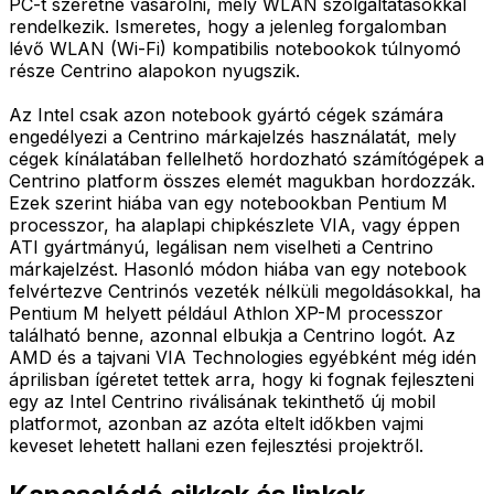
PC-t szeretne vásárolni, mely WLAN szolgáltatásokkal
rendelkezik. Ismeretes, hogy a jelenleg forgalomban
lévő WLAN (Wi-Fi) kompatibilis notebookok túlnyomó
része Centrino alapokon nyugszik.
Az Intel csak azon notebook gyártó cégek számára
engedélyezi a Centrino márkajelzés használatát, mely
cégek kínálatában fellelhető hordozható számítógépek a
Centrino platform összes elemét magukban hordozzák.
Ezek szerint hiába van egy notebookban Pentium M
processzor, ha alaplapi chipkészlete VIA, vagy éppen
ATI gyártmányú, legálisan nem viselheti a Centrino
márkajelzést. Hasonló módon hiába van egy notebook
felvértezve Centrinós vezeték nélküli megoldásokkal, ha
Pentium M helyett például Athlon XP-M processzor
található benne, azonnal elbukja a Centrino logót. Az
AMD és a tajvani VIA Technologies egyébként még idén
áprilisban ígéretet tettek arra, hogy ki fognak fejleszteni
egy az Intel Centrino riválisának tekinthető új mobil
platformot, azonban az azóta eltelt időkben vajmi
keveset lehetett hallani ezen fejlesztési projektről.