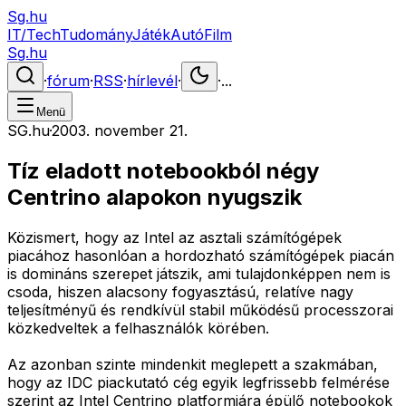
Sg.hu
IT/Tech
Tudomány
Játék
Autó
Film
Sg.hu
·
fórum
·
RSS
·
hírlevél
·
·
...
Menü
SG.hu
·
2003. november 21.
Tíz eladott notebookból négy
Centrino alapokon nyugszik
Közismert, hogy az Intel az asztali számítógépek
piacához hasonlóan a hordozható számítógépek piacán
is domináns szerepet játszik, ami tulajdonképpen nem is
csoda, hiszen alacsony fogyasztású, relatíve nagy
teljesítményű és rendkívül stabil működésű processzorai
közkedveltek a felhasználók körében.
Az azonban szinte mindenkit meglepett a szakmában,
hogy az IDC piackutató cég egyik legfrissebb felmérése
szerint az Intel Centrino platformjára épülő notebookok