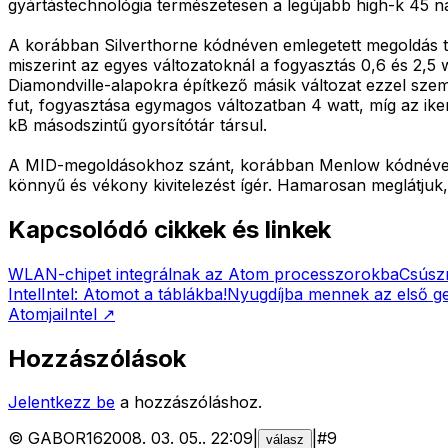
gyártástechnológia természetesen a legújabb high-k 45 nan
A korábban Silverthorne kódnéven emlegetett megoldás te
miszerint az egyes változatoknál a fogyasztás 0,6 és 2,5 
Diamondville-alapokra építkező másik változat ezzel sze
fut, fogyasztása egymagos változatban 4 watt, míg az ik
kB másodszintű gyorsítótár társul.
A MID-megoldásokhoz szánt, korábban Menlow kódnéven emlí
könnyű és vékony kivitelezést ígér. Hamarosan meglátjuk
Kapcsolódó cikkek és linkek
WLAN-chipet integrálnak az Atom processzorokba
Csúsz
Intel
Intel: Atomot a táblákba!
Nyugdíjba mennek az első g
Atomjai
Intel
↗
Hozzászólások
Jelentkezz be
a hozzászóláshoz.
©
GABOR16
2008. 03. 05.
.
22:09
|
|
#
9
válasz