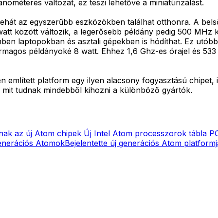
ométeres változat, ez teszi lehetővé a miniatürizálást.
hát az egyszerűbb eszközökben találhat otthonra. A belső 
watt között változik, a legerősebb példány pedig 500 MHz k
mben laptopokban és asztali gépekben is hódíthat. Ez utób
ermagos példányoké 8 watt. Ehhez 1,6 Ghz-es órajel és 53
tett platform egy ilyen alacsony fogyasztású chipet, inte
, mit tudnak mindebből kihozni a különböző gyártók.
nak az új Atom chipek
Új Intel Atom processzorok tábla P
enerációs Atomok
Bejelentette új generációs Atom platformjá