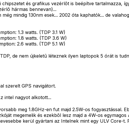
chipszetet és grafikus vezérlõt is beépítve tartalmazza, í
zérlõ hármas bennevan)...
 még mindig 130nm esek... 2002 óta kaphatók... de valahog
ption: 1.3 watts. (TDP 3.1 W)
ption: 1.8 watts. (TDP 3.6 W)
tion: 2.6 watts. (TDP 5.1 W)
 de nem újkeletû léteznek ilyen laptopok 5 órát is tudna
l szerelt GPS navigátort.
 intel nagyot alkotott...
yorsabb meg 1.8GHz-en fut majd 2.5W-os fogyasztással. Eb
zkóját megemelik és ezekbõl lesz majd a 4W-os egymagos 
kevesebbe kerül gyártani az Intelnek mint egy ULV Core-t.