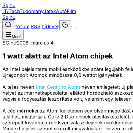
Sg.hu
IT/Tech
Tudomány
Játék
Autó
Film
Sg.hu
·
fórum
·
RSS
·
hírlevél
·
·
...
Menü
SG.hu
·
2008. március 4.
1 watt alatt az Intel Atom chipek
Az Intel bejelentette mobil eszközökbe szánt legújabb fej
újragondolt Atomok mindössze 0,6 wattot igényelnek.
A teljes nevén
Intel Centrino Atom
néven emlegetett új pla
helyet az internetkapcsolattal ellátott hordozható eszköz
vagyis a fogyasztás leszorítása volt, valamint egy teljes
A cég mérnökei az Atom keretében egy olyan megoldást do
találhat, megtartja a Core 2 Duo chipek utasításkészletét,
szerepelt továbbá a rendszer válaszidejének csökkentése
Mindezt a jelek szerint sikerült megvalósítani, hiszen az e