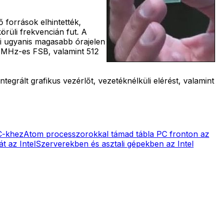
források elhintették,
örüli frekvencián fut. A
bi ugyanis magasabb órajelen
3 MHz-es FSB, valamint 512
grált grafikus vezérlőt, vezetéknélküli elérést, valamint
C-khez
Atom processzorokkal támad tábla PC fronton az
t az Intel
Szerverekben és asztali gépekben az Intel