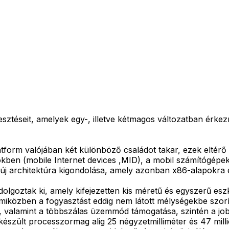
lesztéseit, amelyek egy-, illetve kétmagos változatban érke
tform valójában két különböző családot takar, ezek eltérő 
ökben (mobile Internet devices ,MID), a mobil számítógépekb
en új architektúra kigondolása, amely azonban x86-alapokra 
lgoztak ki, amely kifejezetten kis méretű és egyszerű es
 miközben a fogyasztást eddig nem látott mélységekbe szorít
, valamint a többszálas üzemmód támogatása, szintén a job
lkészült processzormag alig 25 négyzetmilliméter és 47 milli