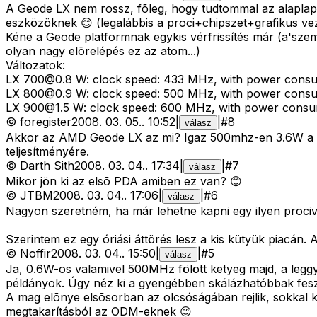
A Geode LX nem rossz, fõleg, hogy tudtommal az alaplapi 
eszközöknek 😊 (legalábbis a proci+chipszet+grafikus ve
Kéne a Geode platformnak egykis vérfrissítés már (a'szem
olyan nagy elõrelépés ez az atom...)
Változatok:
LX
700@0.8
W: clock speed: 433 MHz, with power consum
LX
800@0.9
W: clock speed: 500 MHz, with power consum
LX
900@1.5
W: clock speed: 600 MHz, with power consump
©
foregister
2008. 03. 05.
.
10:52
|
|
#
8
válasz
Akkor az AMD Geode LX az mi? Igaz 500mhz-en 3.6W a TDP,
teljesítményére.
©
Darth Sith
2008. 03. 04.
.
17:34
|
|
#
7
válasz
Mikor jön ki az elsõ PDA amiben ez van? 😊
©
JTBM
2008. 03. 04.
.
17:06
|
|
#
6
válasz
Nagyon szeretném, ha már lehetne kapni egy ilyen prociva
Szerintem ez egy óriási áttörés lesz a kis kütyük piacán. Az
©
Noffir
2008. 03. 04.
.
15:50
|
|
#
5
válasz
Ja, 0.6W-os valamivel 500MHz fölött ketyeg majd, a legg
példányok. Úgy néz ki a gyengébben skálázhatóbbak fes
A mag elõnye elsõsorban az olcsóságában rejlik, sokkal 
megtakarításból az ODM-eknek 😊