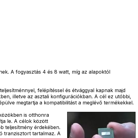
znek. A fogyasztás 4 és 8 watt, míg az alapoktól
teljesítménnyel, felépítéssel és étvággyal kapnak majd
en, illetve az asztali konfigurációkban. A cél ez utóbbi,
épülve megtartja a kompatibilitást a meglévő termékekkel.
zközökben is otthonra
ja le. A célok között
b teljesítmény érdekében.
ó tranzisztort tartalmaz. A