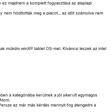
gy ez majdnem a komplett fogyasztása az alaplapi
y nem hódították meg a piacot... az idõt számolva nem
k mûkdni winXP tablet OS-mel. Kíváncsi leszek az intel
ben a kategóriába kerülnek a jól sikerült egymagos
Atom.
 Persze az már más kérdés mennyit fog átengedni a