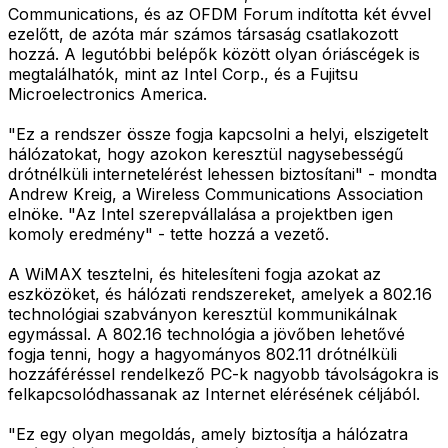
Communications, és az OFDM Forum indította két évvel
ezelőtt, de azóta már számos társaság csatlakozott
hozzá. A legutóbbi belépők között olyan óriáscégek is
megtalálhatók, mint az Intel Corp., és a Fujitsu
Microelectronics America.
"Ez a rendszer össze fogja kapcsolni a helyi, elszigetelt
hálózatokat, hogy azokon keresztül nagysebességű
drótnélküli internetelérést lehessen biztosítani" - mondta
Andrew Kreig, a Wireless Communications Association
elnöke. "Az Intel szerepvállalása a projektben igen
komoly eredmény" - tette hozzá a vezető.
A WiMAX tesztelni, és hitelesíteni fogja azokat az
eszközöket, és hálózati rendszereket, amelyek a 802.16
technológiai szabványon keresztül kommunikálnak
egymással. A 802.16 technológia a jövőben lehetővé
fogja tenni, hogy a hagyományos 802.11 drótnélküli
hozzáféréssel rendelkező PC-k nagyobb távolságokra is
felkapcsolódhassanak az Internet elérésének céljából.
"Ez egy olyan megoldás, amely biztosítja a hálózatra