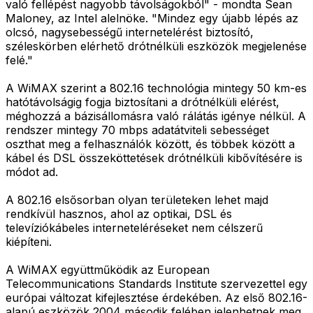
való fellépést nagyobb távolságokból" - mondta Sean
Maloney, az Intel alelnöke. "Mindez egy újabb lépés az
olcsó, nagysebességű internetelérést biztosító,
széleskörben elérhető drótnélküli eszközök megjelenése
felé."
A WiMAX szerint a 802.16 technológia mintegy 50 km-es
hatótávolságig fogja biztosítani a drótnélküli elérést,
méghozzá a bázisállomásra való rálátás igénye nélkül. A
rendszer mintegy 70 mbps adatátviteli sebességet
oszthat meg a felhasználók között, és többek között a
kábel és DSL összeköttetések drótnélküli kibővítésére is
módot ad.
A 802.16 elsősorban olyan területeken lehet majd
rendkívül hasznos, ahol az optikai, DSL és
televíziókábeles interneteléréseket nem célszerű
kiépíteni.
A WiMAX együttműködik az European
Telecommunications Standards Institute szervezettel egy
európai változat kifejlesztése érdekében. Az első 802.16-
alapú eszközök 2004 második felében jelenhetnek meg,