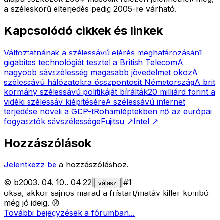
a széleskörű elterjedés pedig 2005-re várható.
Kapcsolódó cikkek és linkek
Változtatnának a szélessávú elérés meghatározásán
1
gigabites technológiát tesztel a British Telecom
A
nagyobb sávszélesség magasabb jövedelmet okoz
A
szélessávú hálózatokra összpontosít Németország
A brit
kormány szélessávú politikáját bírálták
20 milliárd forint a
vidéki szélessáv kiépítésére
A szélessávú internet
terjedése növeli a GDP-t
Rohamléptekben nő az európai
fogyasztók sávszélessége
Fujitsu
↗
Intel
↗
Hozzászólások
Jelentkezz be
a hozzászóláshoz.
©
b
2003. 04. 10.
.
04:22
|
|
#
1
válasz
oksa, akkor sajnos marad a frístart/matáv killer kombó
még jó ideig. 😞
További bejegyzések a fórumban...