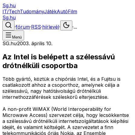
Sg.hu
IT/Tech
Tudomány
Játék
Autó
Film
Sg.hu
·
fórum
·
RSS
·
hírlevél
·
·
...
Menü
SG.hu
·
2003. április 10.
Az Intel is belépett a szélessávú
drótnélküli csoportba
Több gyártó, köztük a chipóriás Intel, és a Fujitsu is
csatlakozott ahhoz a csoporthoz, amelynek célja a
szélessávú, nagy hatótávolságú drótnélküli
internethozzáférések széleskörű elterjesztése.
A non-profit WiMAX (World Interoperability for
Microwave Access) szervezet célja, hogy lecsökkentse
a szélessávú drótnélküli internetszolgáltatások kiépítési
idejét, és valamint költségét. A szervezetet a finn
telekommunikációs óriás Nokia, az Ensemble