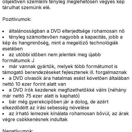
objektíven szemlélni tényleg meglehetősen vegyes kép
tárulhat szemünk elé.
Pozitívumok:
általánosságban a DVD elterjedtsége rohamosan nő
tényleg számottevően nagyobb a kapacitás, jobb a
kép és hangminőség, mint a megelőző technológiák
esetében
az utóbbi időben nem jelentek meg újabb
formátumok J
már vannak gyártók, melyek több formátumot is
támogató berendezéseket fejlesztenek ill. forgalmaznak
a DVD olvasók ára hatalmas esést követően általában
nettó 10 ezer forint alatt van
a DVD írók kezdenek megfizethetőkké válni (néhány
már nettó 75 ezer alatt is kapható)
bár még gyerekcipőben jár a dolog, de azért
elkezdődött az írási sebesség növelése
az írható lemezek kínálata rohamosan bővül, az árak
végre csökkenésnek indultak
Negatívumok: