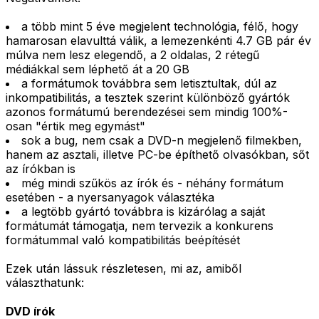
a több mint 5 éve megjelent technológia, félő, hogy
hamarosan elavulttá válik, a lemezenkénti 4.7 GB pár év
múlva nem lesz elegendő, a 2 oldalas, 2 rétegű
médiákkal sem léphető át a 20 GB
a formátumok továbbra sem letisztultak, dúl az
inkompatibilitás, a tesztek szerint különböző gyártók
azonos formátumú berendezései sem mindig 100%-
osan "értik meg egymást"
sok a bug, nem csak a DVD-n megjelenő filmekben,
hanem az asztali, illetve PC-be építhető olvasókban, sőt
az írókban is
még mindi szűkös az írók és - néhány formátum
esetében - a nyersanyagok választéka
a legtöbb gyártó továbbra is kizárólag a saját
formátumát támogatja, nem tervezik a konkurens
formátummal való kompatibilitás beépítését
Ezek után lássuk részletesen, mi az, amiből
választhatunk:
DVD írók