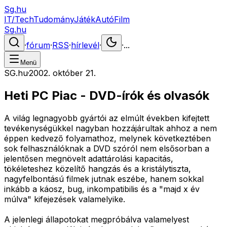
Sg.hu
IT/Tech
Tudomány
Játék
Autó
Film
Sg.hu
·
fórum
·
RSS
·
hírlevél
·
·
...
Menü
SG.hu
·
2002. október 21.
Heti PC Piac - DVD-írók és olvasók
A világ legnagyobb gyártói az elmúlt években kifejtett
tevékenységükkel nagyban hozzájárultak ahhoz a nem
éppen kedvező folyamathoz, melynek következtében
sok felhasználóknak a DVD szóról nem elsősorban a
jelentősen megnövelt adattárolási kapacitás,
tökéleteshez közelítő hangzás és a kristálytiszta,
nagyfelbontású filmek jutnak eszébe, hanem sokkal
inkább a káosz, bug, inkompatibilis és a "majd x év
múlva" kifejezések valamelyike.
A jelenlegi állapotokat megpróbálva valamelyest