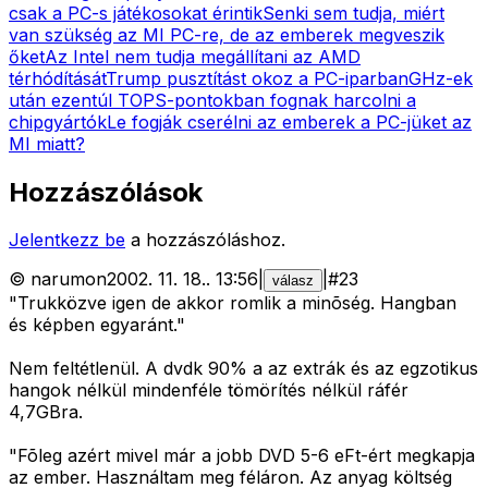
csak a PC-s játékosokat érintik
Senki sem tudja, miért
van szükség az MI PC-re, de az emberek megveszik
őket
Az Intel nem tudja megállítani az AMD
térhódítását
Trump pusztítást okoz a PC-iparban
GHz-ek
után ezentúl TOPS-pontokban fognak harcolni a
chipgyártók
Le fogják cserélni az emberek a PC-jüket az
MI miatt?
Hozzászólások
Jelentkezz be
a hozzászóláshoz.
©
narumon
2002. 11. 18.
.
13:56
|
|
#
23
válasz
"Trukközve igen de akkor romlik a minõség. Hangban
és képben egyaránt."
Nem feltétlenül. A dvdk 90% a az extrák és az egzotikus
hangok nélkül mindenféle tömörítés nélkül ráfér
4,7GBra.
"Fõleg azért mivel már a jobb DVD 5-6 eFt-ért megkapja
az ember. Használtam meg féláron. Az anyag költség