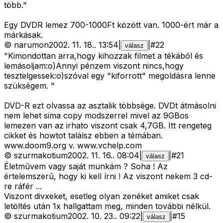
több."
Egy DVDR lemez 700-1000Ft között van. 1000-ért már a
márkásak.
©
narumon
2002. 11. 18.
.
13:54
|
|
#
22
válasz
"Kimondottan arra,hogy kihozzak filmet a tékából és
lemásoljam:o)Annyi pénzem viszont nincs,hogy
tesztelgessek:o)szóval egy "kiforrott" megoldásra lenne
szükségem. "
DVD-R ezt olvassa az asztalik többsége. DVDt átmásolni
nem lehet sima copy modszerrel mivel az 9GBos
lemezen van az irhato viszont csak 4,7GB. Itt rengeteg
cikket és howtot találsz ebben a témában.
www.doom9.org v. www.vchelp.com
©
szurmakotium
2002. 11. 16.
.
08:04
|
|
#
21
válasz
Életmûvem vagy saját munkám ? Soha ! Az
értelemszerû, hogy ki kell írni ! Az viszont nekem 3 cd-
re ráfér ...
Viszont divxeket, esetleg olyan zenéket amiket csak
letöltés után 1x hallgattam meg, minden további nélkül.
©
szurmakotium
2002. 10. 23.
.
09:22
|
|
#
15
válasz