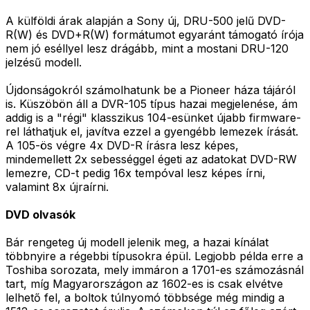
A külföldi árak alapján a Sony új, DRU-500 jelű DVD-
R(W) és DVD+R(W) formátumot egyaránt támogató írója
nem jó eséllyel lesz drágább, mint a mostani DRU-120
jelzésű modell.
Újdonságokról számolhatunk be a Pioneer háza tájáról
is. Küszöbön áll a DVR-105 típus hazai megjelenése, ám
addig is a "régi" klasszikus 104-esünket újabb firmware-
rel láthatjuk el, javítva ezzel a gyengébb lemezek írását.
A 105-ös végre 4x DVD-R írásra lesz képes,
mindemellett 2x sebességgel égeti az adatokat DVD-RW
lemezre, CD-t pedig 16x tempóval lesz képes írni,
valamint 8x újraírni.
DVD olvasók
Bár rengeteg új modell jelenik meg, a hazai kínálat
többnyire a régebbi típusokra épül. Legjobb példa erre a
Toshiba sorozata, mely immáron a 1701-es számozásnál
tart, míg Magyarországon az 1602-es is csak elvétve
lelhető fel, a boltok túlnyomó többsége még mindig a