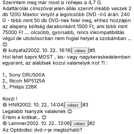
Szerintem meg már most is röhejes a 4,7 G.
Adattárolás címszóval jelen állás szerint inkább veszek 2
db 120G Maxtor vinyót a legolcsóbb DVD -író árán. 240
G - több mint 50 db DVD-nek felel meg, ehhez hozzájön
az alapany költség darabonként 1500 Ft, ami több mint
75000 Ft .... olcsóbb, gyorsabb, nincs inkompatibilitás
végül de utolsósorban nem foglal helyet a szobámban ...
😊
©
kutyafa2
2002. 10. 22.
.
16:16
|
|
#
5
válasz
Hol lehet kapni MOST , kis- vagy nagykereskedelemben
egyarant, az alabbiak kozul valamelyik irot ?! :
1., Sony DRU500A
2., Ricoh MP5125A
3., Philips 228K
Koszi !
©
HNR
2002. 10. 22.
.
14:04
|
|
#
3
válasz
Legalabb hianyzik valakinek 😊
Ertem a kritikat... 😊
©
Lammer
2002. 10. 22.
.
13:06
|
|
#
2
válasz
Az Optdodisc dvd-r-je megbizható?