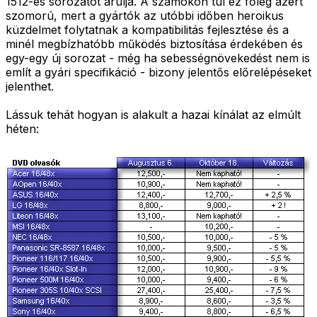
1512-es sorozatot árulja. A számokon túl ez főleg azért
szomorú, mert a gyártók az utóbbi időben heroikus
küzdelmet folytatnak a kompatibilitás fejlesztése és a
minél megbízhatóbb működés biztosítása érdekében és
egy-egy új sorozat - még ha sebességnövekedést nem is
említ a gyári specifikáció - bizony jelentős előrelépéseket
jelenthet.
Lássuk tehát hogyan is alakult a hazai kínálat az elmúlt
héten: