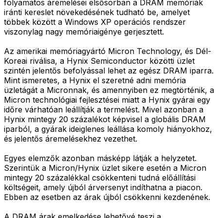
folyamatos áremelései elsősorban a DRAM memóriák
iránti kereslet növekedésének tudható be, amelyet
többek között a Windows XP operációs rendszer
viszonylag nagy memóriaigénye gerjesztett.
Az amerikai memóriagyártó Micron Technology, és Dél-
Koreai riválisa, a Hynix Semiconductor közötti üzlet
szintén jelentős befolyással lehet az egész DRAM iparra.
Mint ismeretes, a Hynix el szeretné adni memória
üzletágát a Micronnak, és amennyiben ez megtörténik, a
Micron technológiai fejlesztései miatt a Hynix gyárai egy
időre várhatóan leállítják a termelést. Mivel azonban a
Hynix mintegy 20 százalékot képvisel a globális DRAM
iparból, a gyárak ideiglenes leállása komoly hiányokhoz,
és jelentős áremelésekhez vezethet.
Egyes elemzők azonban másképp látják a helyzetet.
Szerintük a Micron/Hynix üzlet sikere esetén a Micron
mintegy 20 százalékkal csökkenteni tudná előállítási
költségeit, amely újból árversenyt indíthatna a piacon.
Ebben az esetben az árak újból csökkenni kezdenének.
A DRAM árak emelkedése lehetővé teszi a