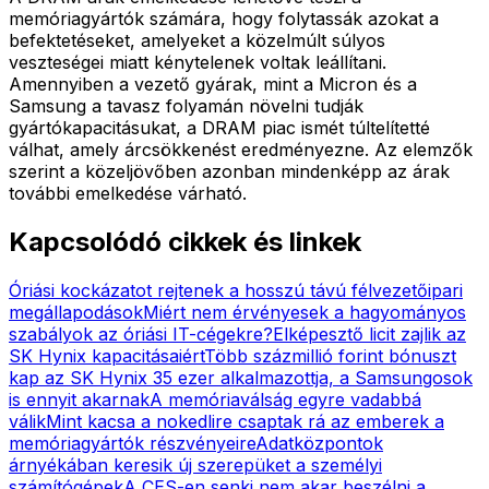
memóriagyártók számára, hogy folytassák azokat a
befektetéseket, amelyeket a közelmúlt súlyos
veszteségei miatt kénytelenek voltak leállítani.
Amennyiben a vezető gyárak, mint a Micron és a
Samsung a tavasz folyamán növelni tudják
gyártókapacitásukat, a DRAM piac ismét túltelítetté
válhat, amely árcsökkenést eredményezne. Az elemzők
szerint a közeljövőben azonban mindenképp az árak
további emelkedése várható.
Kapcsolódó cikkek és linkek
Óriási kockázatot rejtenek a hosszú távú félvezetőipari
megállapodások
Miért nem érvényesek a hagyományos
szabályok az óriási IT-cégekre?
Elképesztő licit zajlik az
SK Hynix kapacitásaiért
Több százmillió forint bónuszt
kap az SK Hynix 35 ezer alkalmazottja, a Samsungosok
is ennyit akarnak
A memóriaválság egyre vadabbá
válik
Mint kacsa a nokedlire csaptak rá az emberek a
memóriagyártók részvényeire
Adatközpontok
árnyékában keresik új szerepüket a személyi
számítógépek
A CES-en senki nem akar beszélni a