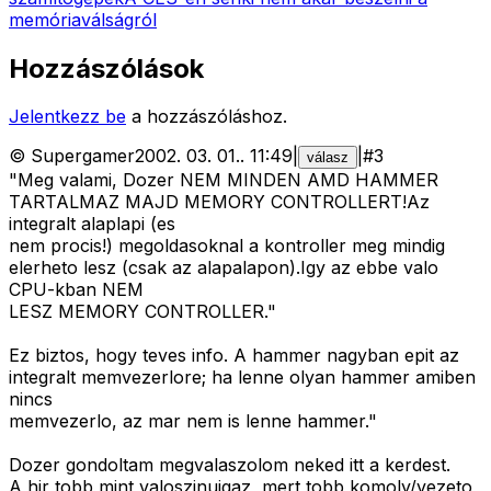
memóriaválságról
Hozzászólások
Jelentkezz be
a hozzászóláshoz.
©
Supergamer
2002. 03. 01.
.
11:49
|
|
#
3
válasz
"Meg valami, Dozer NEM MINDEN AMD HAMMER
TARTALMAZ MAJD MEMORY CONTROLLERT!Az
integralt alaplapi (es
nem procis!) megoldasoknal a kontroller meg mindig
elerheto lesz (csak az alapalapon).Igy az ebbe valo
CPU-kban NEM
LESZ MEMORY CONTROLLER."
Ez biztos, hogy teves info. A hammer nagyban epit az
integralt memvezerlore; ha lenne olyan hammer amiben
nincs
memvezerlo, az mar nem is lenne hammer."
Dozer gondoltam megvalaszolom neked itt a kerdest.
A hir tobb mint valoszinuigaz, mert tobb komoly/vezeto