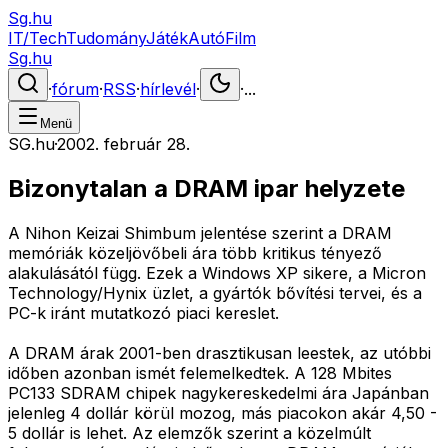
Sg.hu
IT/Tech
Tudomány
Játék
Autó
Film
Sg.hu
·
fórum
·
RSS
·
hírlevél
·
·
...
Menü
SG.hu
·
2002. február 28.
Bizonytalan a DRAM ipar helyzete
A Nihon Keizai Shimbum jelentése szerint a DRAM
memóriák közeljövőbeli ára több kritikus tényező
alakulásától függ. Ezek a Windows XP sikere, a Micron
Technology/Hynix üzlet, a gyártók bővítési tervei, és a
PC-k iránt mutatkozó piaci kereslet.
A DRAM árak 2001-ben drasztikusan leestek, az utóbbi
időben azonban ismét felemelkedtek. A 128 Mbites
PC133 SDRAM chipek nagykereskedelmi ára Japánban
jelenleg 4 dollár körül mozog, más piacokon akár 4,50 -
5 dollár is lehet. Az elemzők szerint a közelmúlt