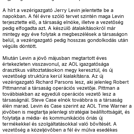
A hírt a vezérigazgató Jerry Levin jelentette be a
napokban. A fél évre szóló tervet szintén maga Levin
terjesztette elő, a társaság elnöke, illetve a vezetőség
pedig elfogadta azt. A készülő átalakításokról már
mintegy egy éve folytak a megbeszélések a társaságon
belül, a vezérigazgató pedig hosszas gondolkodás után
végülis döntött.
Miután Levin a jövő májusban megtartott éves
értekezleten visszavonul, az AOL igazgatósága
drasztikus változtatásokon megy keresztül, és új
vezetőségi struktúra kerül kialakításra. Az új
vezérigazgató Richard Parsons lesz, aki jelenleg Robert
Pittmannal a társaság operációs vezetője. Pittman a
továbbiakban az egyedüli operációs vezető lesz a
társaságnál. Steve Case elnök továbbra is a társaság
élén marad. Levin és Case szerint az AOL Time Warner a
jövőben is megtartja jelenlegi stratégiai beállítottságát, és
folytatja a média- és kommunikációs óriás új
termékekkel és szolgáltatásokkal való bővítését. A
vezetőség a közeljövőben a fél év múlva esedékes