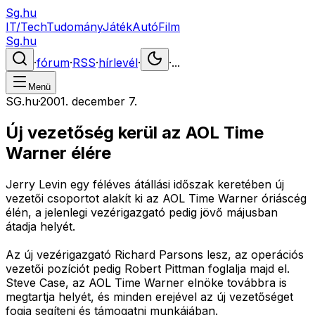
Sg.hu
IT/Tech
Tudomány
Játék
Autó
Film
Sg.hu
·
fórum
·
RSS
·
hírlevél
·
·
...
Menü
SG.hu
·
2001. december 7.
Új vezetőség kerül az AOL Time
Warner élére
Jerry Levin egy féléves átállási időszak keretében új
vezetői csoportot alakít ki az AOL Time Warner óriáscég
élén, a jelenlegi vezérigazgató pedig jövő májusban
átadja helyét.
Az új vezérigazgató Richard Parsons lesz, az operációs
vezetői pozíciót pedig Robert Pittman foglalja majd el.
Steve Case, az AOL Time Warner elnöke továbbra is
megtartja helyét, és minden erejével az új vezetőséget
fogja segíteni és támogatni munkájában.