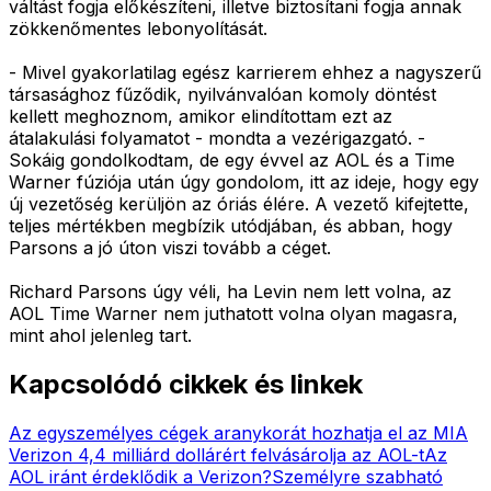
váltást fogja előkészíteni, illetve biztosítani fogja annak
zökkenőmentes lebonyolítását.
- Mivel gyakorlatilag egész karrierem ehhez a nagyszerű
társasághoz fűződik, nyilvánvalóan komoly döntést
kellett meghoznom, amikor elindítottam ezt az
átalakulási folyamatot - mondta a vezérigazgató. -
Sokáig gondolkodtam, de egy évvel az AOL és a Time
Warner fúziója után úgy gondolom, itt az ideje, hogy egy
új vezetőség kerüljön az óriás élére. A vezető kifejtette,
teljes mértékben megbízik utódjában, és abban, hogy
Parsons a jó úton viszi tovább a céget.
Richard Parsons úgy véli, ha Levin nem lett volna, az
AOL Time Warner nem juthatott volna olyan magasra,
mint ahol jelenleg tart.
Kapcsolódó cikkek és linkek
Az egyszemélyes cégek aranykorát hozhatja el az MI
A
Verizon 4,4 milliárd dollárért felvásárolja az AOL-t
Az
AOL iránt érdeklődik a Verizon?
Személyre szabható