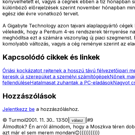
könyvelhetett el, vagyis a cégnek ebben a tíz hónapban si
különböző előrejelzések szerint november hónapban minteg
egész idei évre vonatkozó terveit.
A Gigabyte Technology azon tajvani alaplapgyártó cégek 
vélekedik, hogy a Pentium 4-es rendszerek térnyerése nag
meghódítsa ezt a számára viszonylag új piaci szegmenst. 
komolyabb változás, vagyis a cég reményei szerint az el
Kapcsolódó cikkek és linkek
Óriási kockázatot rejtenek a hosszú távú félvezetőipari 
keresik új szerepüket a személyi számítógépek
Nőnek maj
fellendülése
Hatalmasat zuhantak a PC-eladások
Nagyot c
Hozzászólások
Jelentkezz be
a hozzászóláshoz.
©
Turmoil
2001. 11. 30.
.
13:50
|
|
#
9
válasz
Álmodtok? Én arról álmodom, hogy a Moszkva téren dobok
azt már el sem merem mondani😊)))))))))))