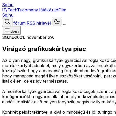
Sg.hu
IT/Tech
Tudomány
Játék
Autó
Film
Sg.hu
·
fórum
·
RSS
·
hírlevél
·
·
...
Menü
SG.hu
·
2001. november 29.
Virágzó grafikuskártya piac
Az olyan nagy, grafikuskártyák gyártásával foglalkozó c
monitorkártyát adnak el, mely egyszerűen azzal indokolhat
közrejátszik, hogy a manapság forgalomban lévő grafikuská
hogy manapság megéri ilyen eszközöket vásárolni, persze
listák élén, de ez így természetes.
A monitorkártyák gyártásával foglalkozó cégek szerint a
konfigurációkba ugyanis általában olyan középkategóriás
eladási toplisták első helyén tanyázik, vagyis az ilyen ká
Konkrét példát tekintve, a kiváló minőségű és jól tuningol