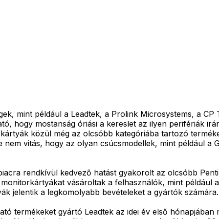
égek, mint például a Leadtek, a Prolink Microsystems, a C
ó, hogy mostanság óriási a kereslet az ilyen perifériák ir
rtyák közül még az olcsóbb kategóriába tartozó termékek is
 nem vitás, hogy az olyan csúcsmodellek, mint például a 
 piacra rendkívül kedvező hatást gyakorolt az olcsóbb Pe
 monitorkártyákat vásároltak a felhasználók, mint például
rtyák jelentik a legkomolyabb bevételeket a gyártók számára.
ható termékeket gyártó Leadtek az idei év első hónapjában m