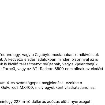
P Technology, vagy a Gigabyte mostanában rendkívül sok
ánt. A kedvező eladási adatokban minden bizonnyal az is
 kiváló teljesítményt nyújtanak, vagyis kijelenthetjük,
GeForce3, vagy az ATI Radeon 8500 nem állnak az eladási
ntium 4-es számítógépek megjelenése, ezekbe a
 a GeForce2 MX400, mely egyébként vitathatatlanul az
integy 227 millió dolláros adózás előtti nyereséget