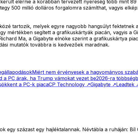
került elérnie a korábban tervezett nyereség több mint 89 
y 500 millió dolláros forgalomra számíthat, vagyis elképz
közé tartozik, melyek egyre nagyobb hangsúlyt fektetnek 
y mértékben segített a grafikuskártyák piacán, vagyis a G
Richard Ma, a Gigabyte elnöke szerint a grafikuskártya pia
adási mutatók továbbra is kedvezőek maradnak.
megállapodások
Miért nem érvényesek a hagyományos szabál
d a PC árak, ha Trump vámokat vezet be
2026-ra többségb
sökkent a PC-k piaca
CP Technology
↗
Gigabyte
↗
Leadtek
 egy százast egy hajléktalannak. Névtábla a ruháján: Bíl