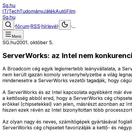
Sg.hu
IT/Tech
Tudomány
Játék
Autó
Film
Sg.hu
·
fórum
·
RSS
·
hírlevél
·
·
...
Menü
SG.hu
·
2001. október 5.
ServerWorks: az Intel nem konkurenc
A Broadcom cég egyik legismertebb leányvállalata, a Ser
nem került igazán komoly versenyhelyzetbe a világ legnag
mindenesetre a ServerWorks vezetői tagadják, hogy cégük
A ServerWorks és az Intel kapcsolata egyébként már évek
a kettősség abból ered, hogy a ServerWorks cég chipsetei
erőkkel (chipsetekkel) van jelen, másrészt azonban az Int
hiszen ezek révén az Intel bizonyítottan több processzort
Az olyan nagy és neves, számítógépek gyártásával fogla
ServerWorks cég chipseteit favorizálják a kettő- és négyp