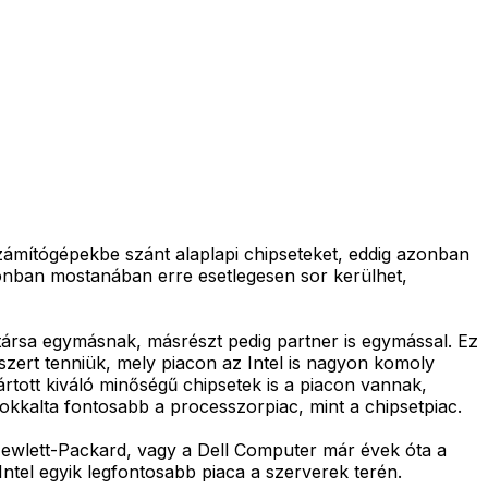
zámítógépekbe szánt alaplapi chipseteket, eddig azonban
zonban mostanában erre esetlegesen sor kerülhet,
társa egymásnak, másrészt pedig partner is egymással. Ez
zert tenniük, mely piacon az Intel is nagyon komoly
rtott kiváló minőségű chipsetek is a piacon vannak,
okkalta fontosabb a processzorpiac, mint a chipsetpiac.
ewlett-Packard, vagy a Dell Computer már évek óta a
Intel egyik legfontosabb piaca a szerverek terén.