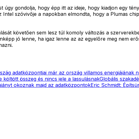
st úgy gondolja, hogy épp itt az ideje, hogy kiadjon egy té
r, az Intel szóvivője a napokban elmondta, hogy a Plumas ch
lását követően sem lesz túl komoly változás a szerverekb
enképp jó lenne, ha igaz lenne az az egyelőre meg nem erő
mazni.
rszág adatközpontjai már az ország villamos energiájának 
 költött összeg és nincs jele a lassulásnak
Globális szakadék
hiányt okoznak majd az adatközpontok
Eric Schmidt: Építsü