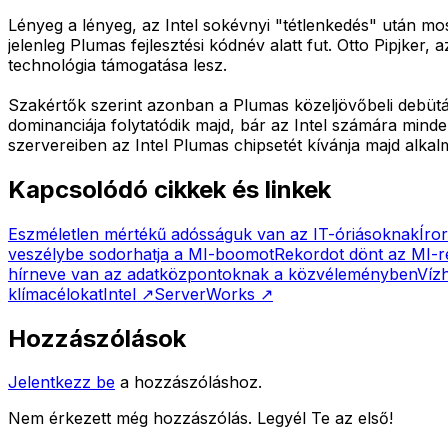
Lényeg a lényeg, az Intel sokévnyi "tétlenkedés" után mo
jelenleg Plumas fejlesztési kódnév alatt fut. Otto Pipjke
technológia támogatása lesz.
Szakértők szerint azonban a Plumas közeljövőbeli debütá
dominanciája folytatódik majd, bár az Intel számára mind
szervereiben az Intel Plumas chipsetét kívánja majd alkal
Kapcsolódó cikkek és linkek
Eszméletlen mértékű adósságuk van az IT-óriásoknak
Íro
veszélybe sodorhatja a MI-boomot
Rekordot dönt az MI-re
hírneve van az adatközpontoknak a közvéleményben
Víz
klímacélokat
Intel
↗
ServerWorks
↗
Hozzászólások
Jelentkezz be
a hozzászóláshoz.
Nem érkezett még hozzászólás. Legyél Te az első!