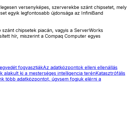
nylegesen versenyképes, szerverekbe szánt chipsetet, mely
ipset egyik legfontosabb újdonsága az InfiniBand
e szánt chipsetek piacán, vagyis a ServerWorks
sített hír, miszerint a Compaq Computer egyes
negyedét fogyasztják
Az adatközpontok elleni ellenállás
 alakult ki a mesterséges intelligencia terén
Katasztrófális
nk több adatközpontot, úgysem fogjuk elérni a