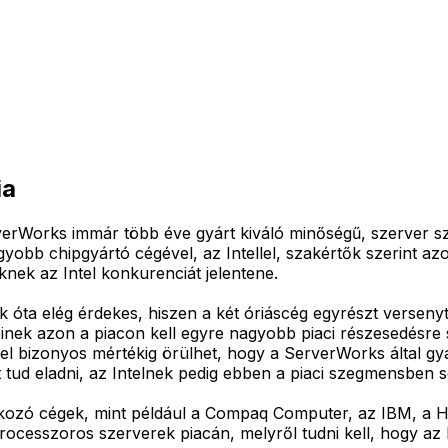
ia
verWorks immár több éve gyárt kiváló minőségű, szerver s
yobb chipgyártó cégével, az Intellel, szakértők szerint a
nek az Intel konkurenciát jelentene.
 óta elég érdekes, hiszen a két óriáscég egyrészt verseny
nek azon a piacon kell egyre nagyobb piaci részesedésre s
el bizonyos mértékig örülhet, hogy a ServerWorks által gyá
 tud eladni, az Intelnek pedig ebben a piaci szegmensben s
lkozó cégek, mint például a Compaq Computer, az IBM, a H
rocesszoros szerverek piacán, melyről tudni kell, hogy az 