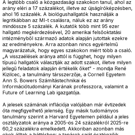
A legtöbb csaló a közgazdasági szakokon tanul, ahol az
arány eléri a 17 százalékot, illetve az újságíróképzésben,
ahol 16 százalék. A biológushallgatók használják a
legritkábban az MI-t csalásra, náluk ez az arány
mindössze 5 százalék. A kutatók több mint 95 ezer
hallgató megkérdezésével, 20 amerikai felsőoktatási
intézményből származó adatok alapján jutottak ezekre
az eredményekre. Arra azonban nincs egyértelmű
magyarázatuk, hogy egyes szakokon miért több a csaló.
„A visszaélések aránya attól is függhet, hogy milyen
típusú hallgatók választják az adott szakot, illetve milyen
jellegű feladatok alapján értékelik őket” - mondja René
Kizilcec, a tanulmány társszerzője, a Cornell Egyetem
Ann S. Bowers Számítástechnikai és
Információtudományi Karának professzora, valamint a
Future of Learning Lab igazgatója.
A jelesek számának inflációja valójában már évtizedek
óta megfigyelhető jelenség. Egy másik tudományos
tanulmány szerint a Harvard Egyetemen például a jeles
osztályzatok aránya a 2005-ös 24 százalékról 2025-re
60,2 százalékra emelkedett. Akkoriban azonban más
okok álltak a háttérben: a tanárok saját ösztönzőik