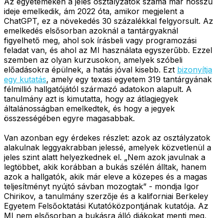
Az egyetemeken a jeles osztályzatok száma már hosszú
ideje emelkedik, ám 2022 óta, amikor megjelent a
ChatGPT, ez a növekedés 30 százalékkal felgyorsult. Az
emelkedés elsősorban azoknál a tantárgyaknál
figyelhető meg, ahol sok írásbeli vagy programozási
feladat van, és ahol az MI használata egyszerűbb. Ezzel
szemben az olyan kurzusokon, amelyek szóbeli
előadásokra épülnek, a hatás jóval kisebb. Ezt
bizonyítja
egy kutatás
, amely egy texasi egyetem 319 tantárgyának
félmillió hallgatójától származó adatokon alapult. A
tanulmány azt is kimutatta, hogy az átlagjegyek
általánosságban emelkedtek, és hogy a jegyek
összességében egyre magasabbak.
Van azonban egy érdekes részlet: azok az osztályzatok
alakulnak leggyakrabban jelessé, amelyek közvetlenül a
jeles szint alatt helyezkednek el. „Nem azok javulnak a
legtöbbet, akik korábban a bukás szélén álltak, hanem
azok a hallgatók, akik már eleve a közepes és a magas
teljesítményt nyújtó sávban mozogtak” - mondja Igor
Chirikov, a tanulmány szerzője és a kaliforniai Berkeley
Egyetem Felsőoktatási Kutatóközpontjának kutatója. Az
MI nem elsősorban a bukásra álló diákokat menti meg,