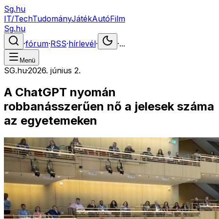
Sg.hu
IT/Tech
Tudomány
Játék
Autó
Film
Sg.hu
·
fórum
·
RSS
·
hírlevél
·
·
...
Menü
SG.hu
·
2026. június 2.
A ChatGPT nyomán
robbanásszerűen nő a jelesek száma
az egyetemeken