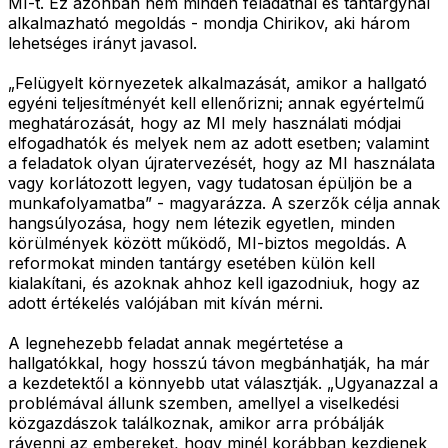
MI-t. Ez azonban nem minden feladatnál és tantárgynál
alkalmazható megoldás - mondja Chirikov, aki három
lehetséges irányt javasol.
„Felügyelt környezetek alkalmazását, amikor a hallgató
egyéni teljesítményét kell ellenőrizni; annak egyértelmű
meghatározását, hogy az MI mely használati módjai
elfogadhatók és melyek nem az adott esetben; valamint
a feladatok olyan újratervezését, hogy az MI használata
vagy korlátozott legyen, vagy tudatosan épüljön be a
munkafolyamatba” - magyarázza. A szerzők célja annak
hangsúlyozása, hogy nem létezik egyetlen, minden
körülmények között működő, MI-biztos megoldás. A
reformokat minden tantárgy esetében külön kell
kialakítani, és azoknak ahhoz kell igazodniuk, hogy az
adott értékelés valójában mit kíván mérni.
A legnehezebb feladat annak megértetése a
hallgatókkal, hogy hosszú távon megbánhatják, ha már
a kezdetektől a könnyebb utat választják. „Ugyanazzal a
problémával állunk szemben, amellyel a viselkedési
közgazdászok találkoznak, amikor arra próbálják
rávenni az embereket, hogy minél korábban kezdjenek