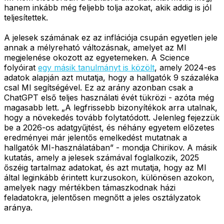
hanem inkább még feljebb tolja azokat, akik addig is jól
teljesítettek.
A jelesek számának ez az inflációja csupán egyetlen jele
annak a mélyreható változásnak, amelyet az MI
megjelenése okozott az egyetemeken. A Science
folyóirat
egy másik tanulmányt is közölt
, amely 2024-es
adatok alapján azt mutatja, hogy a hallgatók 9 százaléka
csal MI segítségével. Ez az arány azonban csak a
ChatGPT első teljes használati évét tükrözi - azóta még
magasabb lett. „A legfrissebb bizonyítékok arra utalnak,
hogy a növekedés tovább folytatódott. Jelenleg fejezzük
be a 2026-os adatgyűjtést, és néhány egyetem előzetes
eredményei már jelentős emelkedést mutatnak a
hallgatók MI-használatában” - mondja Chirikov. A másik
kutatás, amely a jelesek számával foglalkozik, 2025
őszéig tartalmaz adatokat, és azt mutatja, hogy az MI
által leginkább érintett kurzusokon, különösen azokon,
amelyek nagy mértékben támaszkodnak házi
feladatokra, jelentősen megnőtt a jeles osztályzatok
aránya.