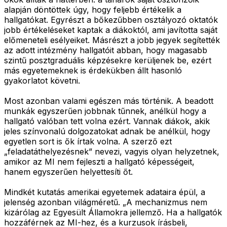
alapján döntöttek úgy, hogy feljebb értékelik a
hallgatókat. Egyrészt a bőkezűbben osztályozó oktatók
jobb értékeléseket kaptak a diákoktól, ami javította saját
előmeneteli esélyeiket. Másrészt a jobb jegyek segítették
az adott intézmény hallgatóit abban, hogy magasabb
szintű posztgraduális képzésekre kerüljenek be, ezért
más egyetemeknek is érdekükben állt hasonló
gyakorlatot követni.
Most azonban valami egészen más történik. A beadott
munkák egyszerűen jobbnak tűnnek, anélkül hogy a
hallgató valóban tett volna ezért. Vannak diákok, akik
jeles színvonalú dolgozatokat adnak be anélkül, hogy
egyetlen sort is ők írtak volna. A szerző ezt
„feladatáthelyezésnek” nevezi, vagyis olyan helyzetnek,
amikor az MI nem fejleszti a hallgató képességeit,
hanem egyszerűen helyettesíti őt.
Mindkét kutatás amerikai egyetemek adataira épül, a
jelenség azonban világméretű. „A mechanizmus nem
kizárólag az Egyesült Államokra jellemző. Ha a hallgatók
hozzáférnek az MI-hez, és a kurzusok írásbeli,