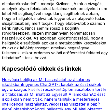
el takarékoskodni” - mondja Kizilcec. „Azok a vizsgák,
amelyek olyan feladatokat tartalmaznak, amelyeket nem
lehet MI segítségével megoldani, segíthetnek abban,
hogy a hallgatók motiváltak legyenek az alapvető tudás
elsajátításában, mert tudják, hogy előbb-utóbb számon
kérik rajtuk. Nincs semmi rossz a kognitív
rövidítésekben, hiszen mindannyian folyamatosan
használjuk őket. Az azonban kulcsfontosságú, hogy a
hallgatók elsajátítsák azokat a metakognitív készségeket
és azt az ítélőképességet, amelyek segítségével
felismerik, mikor érdemes valódi erőfeszítést fektetni egy
feladatba” - teszi hozzá.
Kapcsolódó cikkek és linkek
Norvégia betiltja az MI használatát az általános
iskolákban
Ingyenes ChatGPT-t kaptak az észt diákok
egy országos kísérlet részeként
Diplomaosztókon tört ki
a tiltakozás az MI miatt az Egyesült Államokban
Az észt
iskolákban nem tiltják, hanem tanítják a mesterséges
intelligencia használatát
Svédország visszatér a papír
alapú oktatáshoz
Angol hallgatók egy MI által oktatott