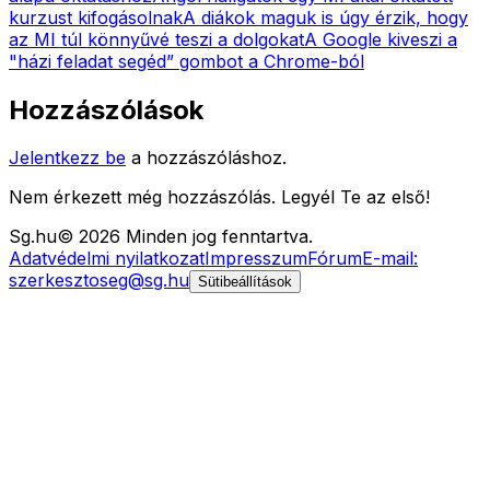
kurzust kifogásolnak
A diákok maguk is úgy érzik, hogy
az MI túl könnyűvé teszi a dolgokat
A Google kiveszi a
"házi feladat segéd” gombot a Chrome-ból
Hozzászólások
Jelentkezz be
a hozzászóláshoz.
Nem érkezett még hozzászólás. Legyél Te az első!
Sg
.hu
©
2026
Minden jog fenntartva.
Adatvédelmi nyilatkozat
Impresszum
Fórum
E-mail:
szerkesztoseg@sg.hu
Sütibeállítások