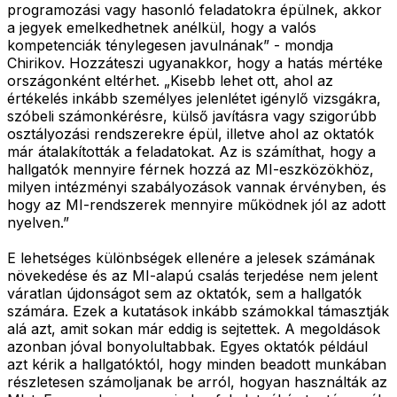
programozási vagy hasonló feladatokra épülnek, akkor
a jegyek emelkedhetnek anélkül, hogy a valós
kompetenciák ténylegesen javulnának” - mondja
Chirikov. Hozzáteszi ugyanakkor, hogy a hatás mértéke
országonként eltérhet. „Kisebb lehet ott, ahol az
értékelés inkább személyes jelenlétet igénylő vizsgákra,
szóbeli számonkérésre, külső javításra vagy szigorúbb
osztályozási rendszerekre épül, illetve ahol az oktatók
már átalakították a feladatokat. Az is számíthat, hogy a
hallgatók mennyire férnek hozzá az MI-eszközökhöz,
milyen intézményi szabályozások vannak érvényben, és
hogy az MI-rendszerek mennyire működnek jól az adott
nyelven.”
E lehetséges különbségek ellenére a jelesek számának
növekedése és az MI-alapú csalás terjedése nem jelent
váratlan újdonságot sem az oktatók, sem a hallgatók
számára. Ezek a kutatások inkább számokkal támasztják
alá azt, amit sokan már eddig is sejtettek. A megoldások
azonban jóval bonyolultabbak. Egyes oktatók például
azt kérik a hallgatóktól, hogy minden beadott munkában
részletesen számoljanak be arról, hogyan használták az