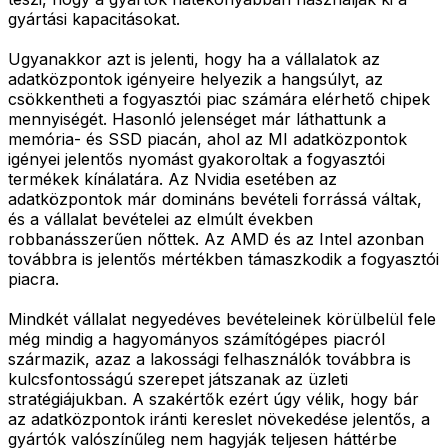
gyártási kapacitásokat.
Ugyanakkor azt is jelenti, hogy ha a vállalatok az
adatközpontok igényeire helyezik a hangsúlyt, az
csökkentheti a fogyasztói piac számára elérhető chipek
mennyiségét. Hasonló jelenséget már láthattunk a
memória- és SSD piacán, ahol az MI adatközpontok
igényei jelentős nyomást gyakoroltak a fogyasztói
termékek kínálatára. Az Nvidia esetében az
adatközpontok már domináns bevételi forrássá váltak,
és a vállalat bevételei az elmúlt években
robbanásszerűen nőttek. Az AMD és az Intel azonban
továbbra is jelentős mértékben támaszkodik a fogyasztói
piacra.
Mindkét vállalat negyedéves bevételeinek körülbelül fele
még mindig a hagyományos számítógépes piacról
származik, azaz a lakossági felhasználók továbbra is
kulcsfontosságú szerepet játszanak az üzleti
stratégiájukban. A szakértők ezért úgy vélik, hogy bár
az adatközpontok iránti kereslet növekedése jelentős, a
gyártók valószínűleg nem hagyják teljesen háttérbe