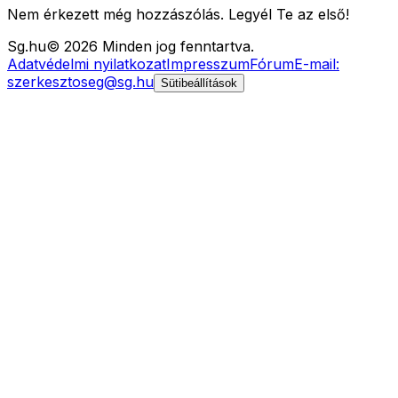
Nem érkezett még hozzászólás. Legyél Te az első!
Sg
.hu
©
2026
Minden jog fenntartva.
Adatvédelmi nyilatkozat
Impresszum
Fórum
E-mail:
szerkesztoseg@sg.hu
Sütibeállítások