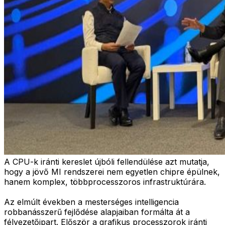
A CPU-k iránti kereslet újbóli fellendülése azt mutatja,
hogy a jövő MI rendszerei nem egyetlen chipre épülnek,
hanem komplex, többprocesszoros infrastruktúrára.
Az elmúlt években a mesterséges intelligencia
robbanásszerű fejlődése alapjaiban formálta át a
félvezetőipart. Először a grafikus processzorok iránti