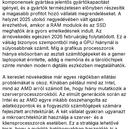
komponensek gyártása jelentős gyártókapacitást
igényel, és a gyártók természetesen előnyben részesítik
a magasabb profitot hozó vállalati megrendeléseket. A
helyzet 2025 utolsó negyedévében vált igazán
érezhetővé, amikor a RAM modulok és az SSD
meghajtók ára gyors emelkedésnek indult. Az
árnövekedés egészen 2026 februárjáig folytatódott. Ez a
válság bizonyos szempontból még a GPU hiánynál is
súlyosabbnak számít. Míg a grafikus processzorok
hiánya elsősorban az asztali számítógépeket és a gamer
laptopokat érintette, addig a memória és a tárolóchipek
szinte minden modern digitális eszközben megtalálhatók.
A kereslet növekedése már egyes régiókban ellátási
problémákat is okoz. Kínában például mind az Intel,
mind az AMD arról számolt be, hogy hiány mutatkozik a
szerverprocesszorokból. Az elmúlt generációk során az
Intel és az AMD egyre inkább összehangolta az
adatközpontok és a fogyasztói számítógépek számára
fejlesztett architektúráit. A két vállalat gyakran ugyanazt
a mikroarchitektúrát használja a szerver- és a
kliensprocesszorok esetében. Ez a stratégia lehetővé
teszi, hogy a gyártók hatékonyabban használják ki a