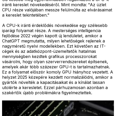
iránti kereslet növekedéséről. Mint mondta: "Az üzlet
CPU része valójában messze felülmúlta az elvárásaimat
a kereslet tekintetében."
A CPU-k iránti érdeklődés növekedése egy szélesebb
iparági folyamat része. A mesterséges intelligencia
fejlődése 2022 végén kapott új lendületet, amikor a
ChatGPT megmutatta, milyen lehetőségek rejlenek a
nagyméretű nyelvi modellekben. Ezt követően az IT-
cégek és az adatközpont-üzemeltetők hatalmas
mennyiségben kezdtek grafikus processzorokat
vásárolni, hogy olyan szerverrendszereket építsenek,
amelyek akár több százezer GPU-t is tartalmazhatnak.
Ez a folyamat először komoly GPU hiányhoz vezetett. A
helyzet 2025 közepére kezdett normalizálódni, amikor a
gyártók növelték a kapacitásaikat és a kínálat lassan
utolérte a keresletet. Ezzel párhuzamosan azonban a
szakértők újabb problémákra figyelmeztettek.