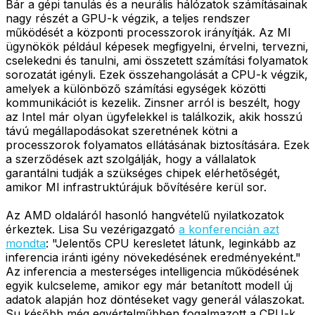
Bár a gépi tanulás és a neurális hálózatok számításainak
nagy részét a GPU-k végzik, a teljes rendszer
működését a központi processzorok irányítják. Az MI
ügynökök például képesek megfigyelni, érvelni, tervezni,
cselekedni és tanulni, ami összetett számítási folyamatok
sorozatát igényli. Ezek összehangolását a CPU-k végzik,
amelyek a különböző számítási egységek közötti
kommunikációt is kezelik. Zinsner arról is beszélt, hogy
az Intel már olyan ügyfelekkel is találkozik, akik hosszú
távú megállapodásokat szeretnének kötni a
processzorok folyamatos ellátásának biztosítására. Ezek
a szerződések azt szolgálják, hogy a vállalatok
garantálni tudják a szükséges chipek elérhetőségét,
amikor MI infrastruktúrájuk bővítésére kerül sor.
Az AMD oldaláról hasonló hangvételű nyilatkozatok
érkeztek. Lisa Su vezérigazgató
a konferencián azt
mondta
: "Jelentős CPU keresletet látunk, leginkább az
inferencia iránti igény növekedésének eredményeként."
Az inferencia a mesterséges intelligencia működésének
egyik kulcseleme, amikor egy már betanított modell új
adatok alapján hoz döntéseket vagy generál válaszokat.
Su később még egyértelműbben fogalmazott a CPU-k