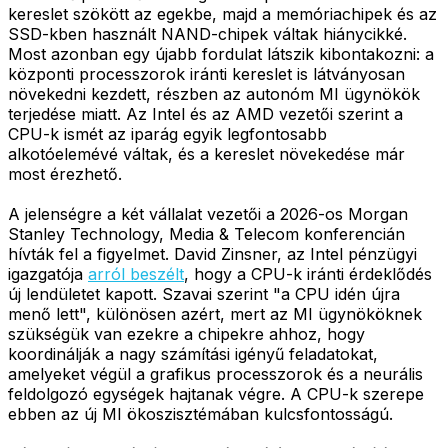
kereslet szökött az egekbe, majd a memóriachipek és az
SSD-kben használt NAND-chipek váltak hiánycikké.
Most azonban egy újabb fordulat látszik kibontakozni: a
központi processzorok iránti kereslet is látványosan
növekedni kezdett, részben az autonóm MI ügynökök
terjedése miatt. Az Intel és az AMD vezetői szerint a
CPU-k ismét az iparág egyik legfontosabb
alkotóelemévé váltak, és a kereslet növekedése már
most érezhető.
A jelenségre a két vállalat vezetői a 2026-os Morgan
Stanley Technology, Media & Telecom konferencián
hívták fel a figyelmet. David Zinsner, az Intel pénzügyi
igazgatója
arról beszélt
, hogy a CPU-k iránti érdeklődés
új lendületet kapott. Szavai szerint "a CPU idén újra
menő lett", különösen azért, mert az MI ügynököknek
szükségük van ezekre a chipekre ahhoz, hogy
koordinálják a nagy számítási igényű feladatokat,
amelyeket végül a grafikus processzorok és a neurális
feldolgozó egységek hajtanak végre. A CPU-k szerepe
ebben az új MI ökoszisztémában kulcsfontosságú.