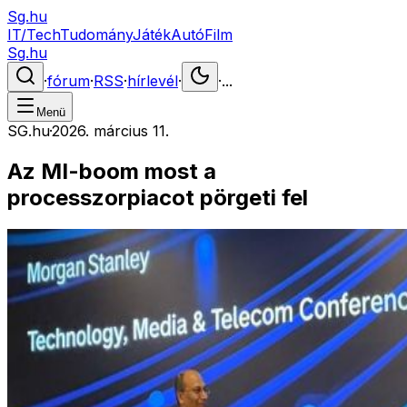
Sg.hu
IT/Tech
Tudomány
Játék
Autó
Film
Sg.hu
·
fórum
·
RSS
·
hírlevél
·
·
...
Menü
SG.hu
·
2026. március 11.
Az MI-boom most a
processzorpiacot pörgeti fel