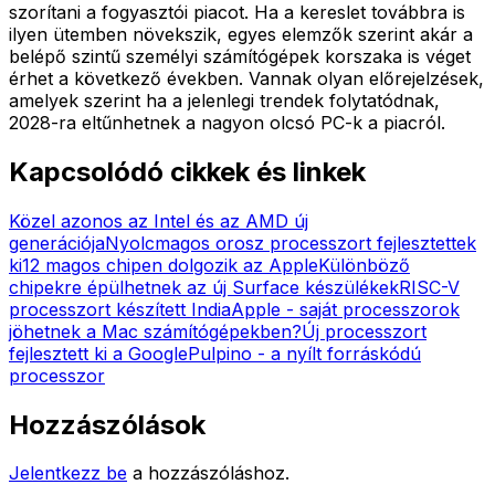
szorítani a fogyasztói piacot. Ha a kereslet továbbra is
ilyen ütemben növekszik, egyes elemzők szerint akár a
belépő szintű személyi számítógépek korszaka is véget
érhet a következő években. Vannak olyan előrejelzések,
amelyek szerint ha a jelenlegi trendek folytatódnak,
2028-ra eltűnhetnek a nagyon olcsó PC-k a piacról.
Kapcsolódó cikkek és linkek
Közel azonos az Intel és az AMD új
generációja
Nyolcmagos orosz processzort fejlesztettek
ki
12 magos chipen dolgozik az Apple
Különböző
chipekre épülhetnek az új Surface készülékek
RISC-V
processzort készített India
Apple - saját processzorok
jöhetnek a Mac számítógépekben?
Új processzort
fejlesztett ki a Google
Pulpino - a nyílt forráskódú
processzor
Hozzászólások
Jelentkezz be
a hozzászóláshoz.