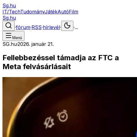
Sg.hu
IT/Tech
Tudomány
Játék
Autó
Film
Sg.hu
·
fórum
·
RSS
·
hírlevél
·
·
...
Menü
SG.hu
·
2026. január 21.
Fellebbezéssel támadja az FTC a
Meta felvásárlásait