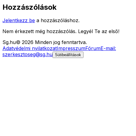
Hozzászólások
Jelentkezz be
a hozzászóláshoz.
Nem érkezett még hozzászólás. Legyél Te az első!
Sg
.hu
©
2026
Minden jog fenntartva.
Adatvédelmi nyilatkozat
Impresszum
Fórum
E-mail:
szerkesztoseg@sg.hu
Sütibeállítások