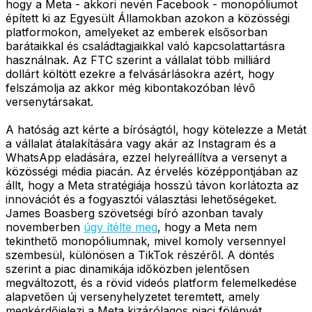
hogy a Meta - akkori nevén Facebook - monopóliumot
épített ki az Egyesült Államokban azokon a közösségi
platformokon, amelyeket az emberek elsősorban
barátaikkal és családtagjaikkal való kapcsolattartásra
használnak. Az FTC szerint a vállalat több milliárd
dollárt költött ezekre a felvásárlásokra azért, hogy
felszámolja az akkor még kibontakozóban lévő
versenytársakat.
A hatóság azt kérte a bíróságtól, hogy kötelezze a Metát
a vállalat átalakítására vagy akár az Instagram és a
WhatsApp eladására, ezzel helyreállítva a versenyt a
közösségi média piacán. Az érvelés középpontjában az
állt, hogy a Meta stratégiája hosszú távon korlátozta az
innovációt és a fogyasztói választási lehetőségeket.
James Boasberg szövetségi bíró azonban tavaly
novemberben
úgy ítélte meg
, hogy a Meta nem
tekinthető monopóliumnak, mivel komoly versennyel
szembesül, különösen a TikTok részéről. A döntés
szerint a piac dinamikája időközben jelentősen
megváltozott, és a rövid videós platform felemelkedése
alapvetően új versenyhelyzetet teremtett, amely
megkérdőjelezi a Meta kizárólagos piaci fölényét.