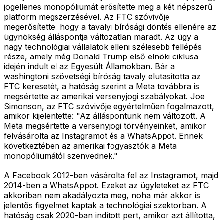
jogellenes monopóliumát erősítette meg a két népszerű
platform megszerzésével. Az FTC szóvivője
megerősítette, hogy a tavalyi bírósági döntés ellenére az
ügynökség álláspontja változatlan maradt. Az ügy a
nagy technológiai vállalatok elleni szélesebb fellépés
része, amely még Donald Trump első elnöki ciklusa
idején indult el az Egyesült Államokban. Bár a
washingtoni szövetségi bíróság tavaly elutasította az
FTC keresetét, a hatóság szerint a Meta továbbra is
megsértette az amerikai versenyjogi szabályokat. Joe
Simonson, az FTC szóvivője egyértelműen fogalmazott,
amikor kijelentette: "Az álláspontunk nem változott. A
Meta megsértette a versenyjogi törvényeinket, amikor
felvásárolta az Instagramot és a WhatsAppot. Ennek
következtében az amerikai fogyasztók a Meta
monopóliumától szenvednek."
A Facebook 2012-ben vásárolta fel az Instagramot, majd
2014-ben a WhatsAppot. Ezeket az ügyleteket az FTC
akkoriban nem akadályozta meg, noha már akkor is
jelentős figyelmet kaptak a technológiai szektorban. A
hatóság csak 2020-ban indított pert, amikor azt állította,