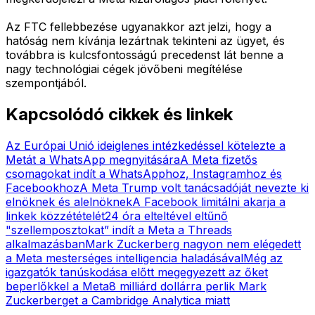
Az FTC fellebbezése ugyanakkor azt jelzi, hogy a
hatóság nem kívánja lezártnak tekinteni az ügyet, és
továbbra is kulcsfontosságú precedenst lát benne a
nagy technológiai cégek jövőbeni megítélése
szempontjából.
Kapcsolódó cikkek és linkek
Az Európai Unió ideiglenes intézkedéssel kötelezte a
Metát a WhatsApp megnyitására
A Meta fizetős
csomagokat indít a WhatsApphoz, Instagramhoz és
Facebookhoz
A Meta Trump volt tanácsadóját nevezte ki
elnöknek és alelnöknek
A Facebook limitálni akarja a
linkek közzétételét
24 óra elteltével eltűnő
"szellemposztokat” indít a Meta a Threads
alkalmazásban
Mark Zuckerberg nagyon nem elégedett
a Meta mesterséges intelligencia haladásával
Még az
igazgatók tanúskodása előtt megegyezett az őket
beperlőkkel a Meta
8 milliárd dollárra perlik Mark
Zuckerberget a Cambridge Analytica miatt