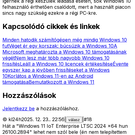
ígérnek a régi készülék leadása esetén, sok Windows 10
felhasználó érthetően csalódott, mert a használt piacon
sincs nagy szükség ezekre a régi PC-kre.
Kapcsolódó cikkek és linkek
Minden hatodik számítógépen még mindig Windows 10
fut
Véget ér egy korszak: búcsúzik a Windows 10
A
Microsoft meghatározta a Windows 10 támogatásának
végét
Nem lesz már több nagyobb Windows 10
frissítés
Leáll a Windows 10 licencek értékesítése
Évente
egyszer kap a jövőben frissítéseket a Windows
10
Korlátos a Windows 11-en az Android
támogatása
Bemutatkozott a Windows 11
Hozzászólások
Jelentkezz be
a hozzászóláshoz.
©
kl24h
2025. 12. 23.
.
22:56
|
|
#
18
válasz
Hát a "Windows 11 IoT Enterprise LTSC 2024 x64 hun
26100.2894" lehet nem szól bele (én nem telepítettem