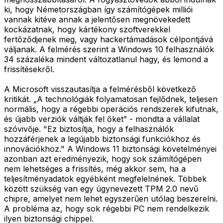
ki, hogy Németországban így számítógépek milliói
vannak kitéve annak a jelentősen megnövekedett
kockázatnak, hogy kártékony szoftverekkel
fertőződjenek meg, vagy hackertámadások célpontjává
váljanak. A felmérés szerint a Windows 10 felhasználók
34 százaléka mindent változatlanul hagy, és lemond a
frissítésekről.
A Microsoft visszautasítja a felmérésből következő
kritikát. „A technológiák folyamatosan fejlődnek, teljesen
normális, hogy a régebbi operációs rendszerek kifutnak,
és újabb verziók váltják fel őket” - mondta a vállalat
szóvivője. "Ez biztosítja, hogy a felhasználók
hozzáférjenek a legújabb biztonsági funkciókhoz és
innovációkhoz." A Windows 11 biztonsági követelményei
azonban azt eredményezik, hogy sok számítógépen
nem lehetséges a frissítés, még akkor sem, ha a
teljesítményadatok egyébként megfelelnének. Többek
között szükség van egy úgynevezett TPM 2.0 nevű
chipre, amelyet nem lehet egyszerűen utólag beszerelni.
A probléma az, hogy sok régebbi PC nem rendelkezik
ilyen biztonsági chippel.