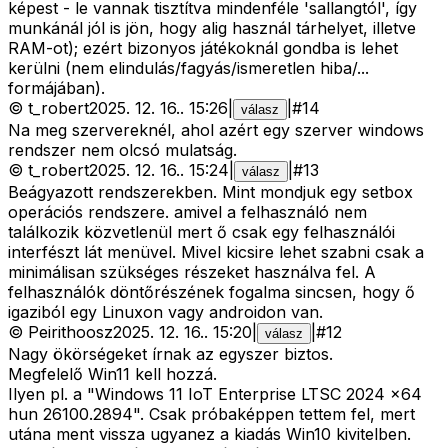
képest - le vannak tisztítva mindenféle 'sallangtól', így
munkánál jól is jön, hogy alig használ tárhelyet, illetve
RAM-ot); ezért bizonyos játékoknál gondba is lehet
kerülni (nem elindulás/fagyás/ismeretlen hiba/...
formájában).
©
t_robert
2025. 12. 16.
.
15:26
|
|
#
14
válasz
Na meg szervereknél, ahol azért egy szerver windows
rendszer nem olcsó mulatság.
©
t_robert
2025. 12. 16.
.
15:24
|
|
#
13
válasz
Beágyazott rendszerekben. Mint mondjuk egy setbox
operációs rendszere. amivel a felhasználó nem
találkozik közvetlenül mert ő csak egy felhasználói
interfészt lát menüvel. Mivel kicsire lehet szabni csak a
minimálisan szükséges részeket használva fel. A
felhasználók döntőrészének fogalma sincsen, hogy ő
igaziból egy Linuxon vagy androidon van.
©
Peirithoosz
2025. 12. 16.
.
15:20
|
|
#
12
válasz
Nagy ökörségeket írnak az egyszer biztos.
Megfelelő Win11 kell hozzá.
Ilyen pl. a "Windows 11 IoT Enterprise LTSC 2024 x64
hun 26100.2894". Csak próbaképpen tettem fel, mert
utána ment vissza ugyanez a kiadás Win10 kivitelben.