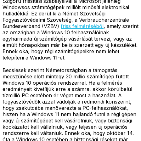
Szigorú frissítési szabályaival a Microsoft jelenleg
Windowsos számítógépek millióit minősíti elektronikai
hulladékká. Ez derül ki a Német Szövetségi
Fogyasztóvédelmi Szövetség, a Verbraucherzentrale
Bundesverband (VZBV)
friss felméréséből
, amely szerint
az országban a Windows 10 felhasználóinak
egyharmada új számítógép vásárlását tervezi, vagy az
elmúlt hónapokban már be is szerzett egy új készüléket.
Ennek oka, hogy régi számítógépeikre nem lehet
telepíteni a Windows 11-et.
Becslések szerint Németországban a támogatás
megszűnése előtt mintegy 30 millió számítógép futott
Windows 10 operációs rendszerrel. Ha a felmérés
eredményeit kivetítjük erre a számra, akkor körülbelül
tízmillió PC esetében ér véget most a használat. A
fogyasztóvédők azzal vádolják a redmondi konszernt,
hogy zsákutcába manőverezte a PC-felhasználókat,
hiszen ha a Windows 11 nem hajlandó futni a régi gépen
vagy új számítógépet kell vásárolniuk, vagy biztonsági
kockázatot kell vállalniuk, vagy teljesen új operációs
rendszerre kell váltaniuk. Ennek oka, hogy október 14.
óta a Windows 10 esetében a biztonsági réseket már