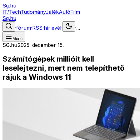
Sg.hu
IT/Tech
Tudomány
Játék
Autó
Film
Sg.hu
·
fórum
·
RSS
·
hírlevél
·
·
...
Menü
SG.hu
·
2025. december 15.
Számítógépek millióit kell
leselejtezni, mert nem telepíthető
rájuk a Windows 11