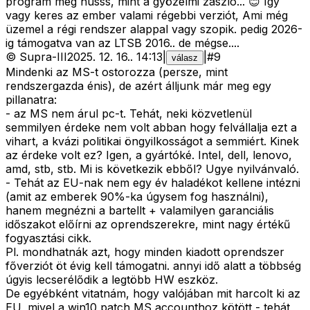
program meg hússs, mint a gyözelmi zászló... 😊 Így
vagy keres az ember valami régebbi verziót, Ami még
üzemel a régi rendszer alappal vagy szopik. pedig 2026-
ig támogatva van az LTSB 2016.. de mégse....
©
Supra-III
2025. 12. 16.
.
14:13
|
|
#
9
válasz
Mindenki az MS-t ostorozza (persze, mint
rendszergazda énis), de azért álljunk már meg egy
pillanatra:
- az MS nem árul pc-t. Tehát, neki közvetlenül
semmilyen érdeke nem volt abban hogy felvállalja ezt a
vihart, a kvázi politikai öngyilkosságot a semmiért. Kinek
az érdeke volt ez? Igen, a gyártóké. Intel, dell, lenovo,
amd, stb, stb. Mi is következik ebből? Ugye nyilvánvaló.
- Tehát az EU-nak nem egy év haladékot kellene intézni
(amit az emberek 90%-ka úgysem fog használni),
hanem megnézni a bartellt + valamilyen garanciális
időszakot előírni az oprendszerekre, mint nagy értékű
fogyasztási cikk.
Pl. mondhatnák azt, hogy minden kiadott oprendszer
főverziót öt évig kell támogatni. annyi idő alatt a többség
úgyis lecserélődik a legtöbb HW eszköz.
De egyébként vitatnám, hogy valójában mit harcolt ki az
EU, mivel a win10 patch MS accounthoz kötött - tehát