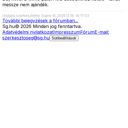
messze nem ajándék.
Utoljára szerkesztette: Supra-III, 2025.12.16. 14:17:03
További bejegyzések a fórumban...
Sg
.hu
©
2026
Minden jog fenntartva.
Adatvédelmi nyilatkozat
Impresszum
Fórum
E-mail:
szerkesztoseg@sg.hu
Sütibeállítások