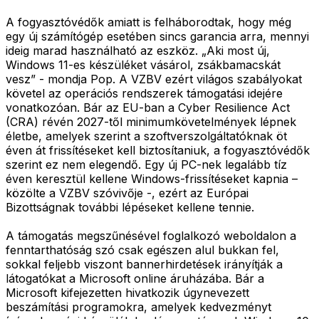
A fogyasztóvédők amiatt is felháborodtak, hogy még
egy új számítógép esetében sincs garancia arra, mennyi
ideig marad használható az eszköz. „Aki most új,
Windows 11-es készüléket vásárol, zsákbamacskát
vesz” - mondja Pop. A VZBV ezért világos szabályokat
követel az operációs rendszerek támogatási idejére
vonatkozóan. Bár az EU-ban a Cyber Resilience Act
(CRA) révén 2027-től minimumkövetelmények lépnek
életbe, amelyek szerint a szoftverszolgáltatóknak öt
éven át frissítéseket kell biztosítaniuk, a fogyasztóvédők
szerint ez nem elegendő. Egy új PC-nek legalább tíz
éven keresztül kellene Windows-frissítéseket kapnia –
közölte a VZBV szóvivője -, ezért az Európai
Bizottságnak további lépéseket kellene tennie.
A támogatás megszűnésével foglalkozó weboldalon a
fenntarthatóság szó csak egészen alul bukkan fel,
sokkal feljebb viszont bannerhirdetések irányítják a
látogatókat a Microsoft online áruházába. Bár a
Microsoft kifejezetten hivatkozik úgynevezett
beszámítási programokra, amelyek kedvezményt