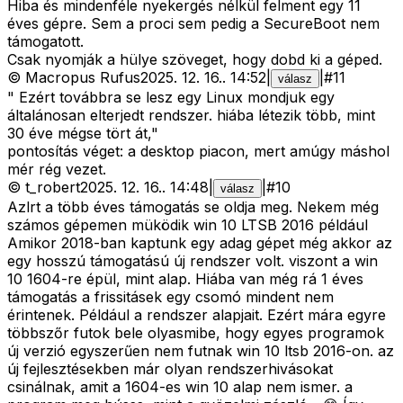
Hiba és mindenféle nyekergés nélkül felment egy 11
éves gépre. Sem a proci sem pedig a SecureBoot nem
támogatott.
Csak nyomják a hülye szöveget, hogy dobd ki a géped.
©
Macropus Rufus
2025. 12. 16.
.
14:52
|
|
#
11
válasz
" Ezért továbbra se lesz egy Linux mondjuk egy
általánosan elterjedt rendszer. hiába létezik több, mint
30 éve mégse tört át,"
pontosítás véget: a desktop piacon, mert amúgy máshol
mér rég vezet.
©
t_robert
2025. 12. 16.
.
14:48
|
|
#
10
válasz
Azlrt a több éves támogatás se oldja meg. Nekem még
számos gépemen müködik win 10 LTSB 2016 például
Amikor 2018-ban kaptunk egy adag gépet még akkor az
egy hosszú támogatású új rendszer volt. viszont a win
10 1604-re épül, mint alap. Hiába van még rá 1 éves
támogatás a frissitásek egy csomó mindent nem
érintenek. Például a rendszer alapjait. Ezért mára egyre
többszőr futok bele olyasmibe, hogy egyes programok
új verzió egyszerűen nem futnak win 10 ltsb 2016-on. az
új fejlesztésekben már olyan rendszerhivásokat
csinálnak, amit a 1604-es win 10 alap nem ismer. a