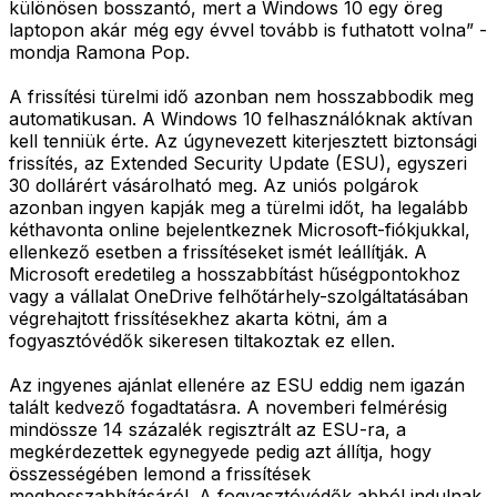
különösen bosszantó, mert a Windows 10 egy öreg
laptopon akár még egy évvel tovább is futhatott volna” -
mondja Ramona Pop.
A frissítési türelmi idő azonban nem hosszabbodik meg
automatikusan. A Windows 10 felhasználóknak aktívan
kell tenniük érte. Az úgynevezett kiterjesztett biztonsági
frissítés, az Extended Security Update (ESU), egyszeri
30 dollárért vásárolható meg. Az uniós polgárok
azonban ingyen kapják meg a türelmi időt, ha legalább
kéthavonta online bejelentkeznek Microsoft-fiókjukkal,
ellenkező esetben a frissítéseket ismét leállítják. A
Microsoft eredetileg a hosszabbítást hűségpontokhoz
vagy a vállalat OneDrive felhőtárhely-szolgáltatásában
végrehajtott frissítésekhez akarta kötni, ám a
fogyasztóvédők sikeresen tiltakoztak ez ellen.
Az ingyenes ajánlat ellenére az ESU eddig nem igazán
talált kedvező fogadtatásra. A novemberi felmérésig
mindössze 14 százalék regisztrált az ESU-ra, a
megkérdezettek egynegyede pedig azt állítja, hogy
összességében lemond a frissítések
meghosszabbításáról. A fogyasztóvédők abból indulnak