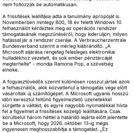
nem foltozzák be automatikusan.
A frissítések leállítása adta a tanulmány apropóját is.
Novemberben mintegy 800, 18 év feletti Windows 10
felhasználót kérdeztek meg az operációs rendszer
támogatásának megszűnéséről, hogy kiderüljön, milyen
hatással jár a rendszer cseréje. A Verbraucherzentrale
Bundesverband szerint a mérleg kiábrándító. „A
Microsoft eljárása rengeteg felesleges elektronikai
hulladékhoz vezetett, és sok ember pénztárcáját
megterhelte” - mondja Ramona Pop, a szövetség
elnöke.
A fogyasztóvédők szerint különösen rosszul jártak azok
a felhasználók, akik közvetlenül a támogatás vége előtt
vásároltak új számítógépet. A Microsoft ugyanis hosszú
időn keresztül feltűnő figyelmeztető üzenetekkel
sürgette a váltást, és egyre nagyobb nyomatékkal hívta
fel a figyelmet a frissítések közelgő leállítására. Csak
körülbelül három héttel a határidő lejárta előtt jelentette
be a Microsoft, hogy 2026. október 13-ig mégis
ingyenesen meghosszabbítja a támogatást. „Ez