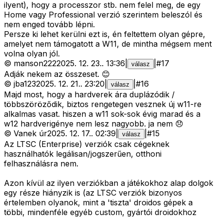
ilyent), hogy a processzor stb. nem felel meg, de egy
Home vagy Professional verzió szerintem beleszól és
nem enged tovább lépni.
Persze ki lehet kerülni ezt is, én feltettem olyan gépre,
amelyet nem támogatott a W11, de mintha mégsem ment
volna olyan jól.
©
manson222
2025. 12. 23.
.
13:36
|
|
#
17
válasz
Adják nekem az összeset. 😊
©
jba123
2025. 12. 21.
.
23:20
|
|
#
16
válasz
Majd most, hogy a hardverek ára duplázódik /
többszöröződik, biztos rengetegen vesznek új w11-re
alkalmas vasat. hiszen a w11 sok-sok évig marad és a
w12 hardverigénye nem lesz nagyobb. ja nem 😞
©
Vanek úr
2025. 12. 17.
.
02:39
|
|
#
15
válasz
Az LTSC (Enterprise) verziók csak cégeknek
használhatók legálisan/jogszerűen, otthoni
felhasználásra nem.
Azon kívül az ilyen verziókban a játékokhoz alap dolgok
egy része hiányzik is (az LTSC verziók bizonyos
értelemben olyanok, mint a 'tiszta' droidos gépek a
többi, mindenféle egyéb custom, gyártói droidokhoz