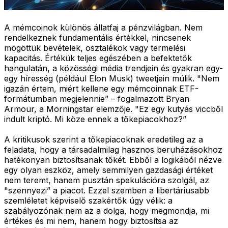
A mémcoinok különös állatfaj a pénzvilágban. Nem
rendelkeznek fundamentális értékkel, nincsenek
mögöttük bevételek, osztalékok vagy termelési
kapacitás. Értékük teljes egészében a befektetők
hangulatán, a közösségi média trendjein és gyakran egy-
egy híresség (például Elon Musk) tweetjein múlik. "Nem
igazán értem, miért kellene egy mémcoinnak ETF-
formátumban megjelennie” – fogalmazott Bryan
Armour, a Morningstar elemzője. "Ez egy kutyás viccből
indult kriptó. Mi köze ennek a tőkepiacokhoz?”
A kritikusok szerint a tőkepiacoknak eredetileg az a
feladata, hogy a társadalmilag hasznos beruházásokhoz
hatékonyan biztosítsanak tőkét. Ebből a logikából nézve
egy olyan eszköz, amely semmilyen gazdasági értéket
nem teremt, hanem pusztán spekulációra szolgál, az
"szennyezi” a piacot. Ezzel szemben a libertáriusabb
szemléletet képviselő szakértők úgy vélik: a
szabályozónak nem az a dolga, hogy megmondja, mi
értékes és mi nem, hanem hogy biztosítsa az