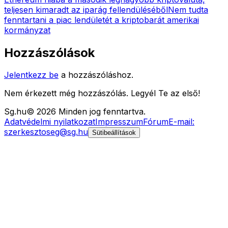
teljesen kimaradt az iparág fellendüléséből
Nem tudta
fenntartani a piac lendületét a kriptobarát amerikai
kormányzat
Hozzászólások
Jelentkezz be
a hozzászóláshoz.
Nem érkezett még hozzászólás. Legyél Te az első!
Sg
.hu
©
2026
Minden jog fenntartva.
Adatvédelmi nyilatkozat
Impresszum
Fórum
E-mail:
szerkesztoseg@sg.hu
Sütibeállítások