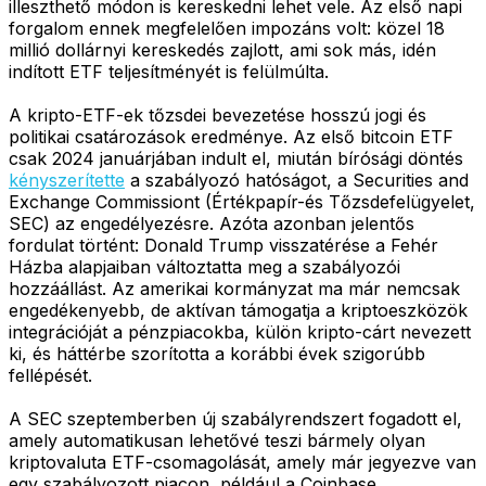
illeszthető módon is kereskedni lehet vele. Az első napi
forgalom ennek megfelelően impozáns volt: közel 18
millió dollárnyi kereskedés zajlott, ami sok más, idén
indított ETF teljesítményét is felülmúlta.
A kripto-ETF-ek tőzsdei bevezetése hosszú jogi és
politikai csatározások eredménye. Az első bitcoin ETF
csak 2024 januárjában indult el, miután bírósági döntés
kényszerítette
a szabályozó hatóságot, a Securities and
Exchange Commissiont (Értékpapír-és Tőzsdefelügyelet,
SEC) az engedélyezésre. Azóta azonban jelentős
fordulat történt: Donald Trump visszatérése a Fehér
Házba alapjaiban változtatta meg a szabályozói
hozzáállást. Az amerikai kormányzat ma már nemcsak
engedékenyebb, de aktívan támogatja a kriptoeszközök
integrációját a pénzpiacokba, külön kripto-cárt nevezett
ki, és háttérbe szorította a korábbi évek szigorúbb
fellépését.
A SEC szeptemberben új szabályrendszert fogadott el,
amely automatikusan lehetővé teszi bármely olyan
kriptovaluta ETF-csomagolását, amely már jegyezve van
egy szabályozott piacon, például a Coinbase