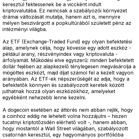
keresztül fektessenek be a viccként indult
kriptovalutába. Ez nemcsak a szabályozói környezet
drámai változását mutatja, hanem azt is, mennyire
mélyen beszivárgott a popkultúrából született pénz az
intézményi világba.
Az ETF (Exchange-Traded Fund) egy olyan befektetési
alap, amelynek célja, hogy kövesse egy adott eszköz -
például arany, részvényindex vagy kriptovaluta -
árfolyamát. Működési elve egyszerű: minden befektetett
dollár fejében az alapkezelő ténylegesen megvásárolja a
mögöttes eszközt, majd díjat számol fel a kezelt vagyon
arányában. Az ETF-ek népszerűségét az adja, hogy a
befektetők könnyen és szabályozott keretek között
juthatnak hozzá olyan eszközökhöz, amelyeket
egyébként nehezebb lenne kezelni.
A dogecoin esetében az áttörés nem abban rejlik, hogy
a coinhoz eddig ne lehetett volna hozzájutni – hiszen
tucatnyi kriptotőzsdén elérhető volt -, hanem abban,
hogy mostantól a Wall Street világában, szabályozott
csatornán keresztül, egy hagyományos portfólióba