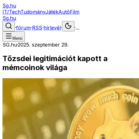
Sg.hu
IT/Tech
Tudomány
Játék
Autó
Film
Sg.hu
·
fórum
·
RSS
·
hírlevél
·
·
...
Menü
SG.hu
·
2025. szeptember 29.
Tőzsdei legitimációt kapott a
mémcoinok világa