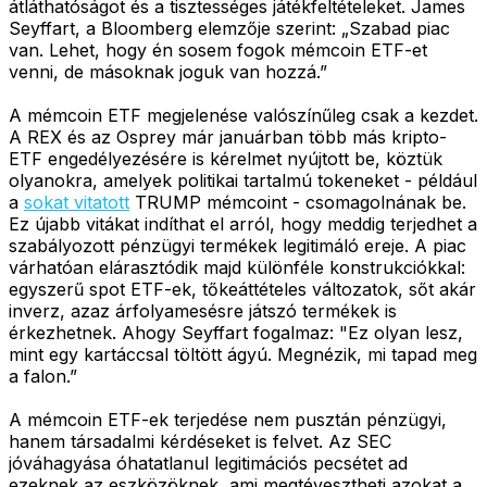
átláthatóságot és a tisztességes játékfeltételeket. James
Seyffart, a Bloomberg elemzője szerint: „Szabad piac
van. Lehet, hogy én sosem fogok mémcoin ETF-et
venni, de másoknak joguk van hozzá.”
A mémcoin ETF megjelenése valószínűleg csak a kezdet.
A REX és az Osprey már januárban több más kripto-
ETF engedélyezésére is kérelmet nyújtott be, köztük
olyanokra, amelyek politikai tartalmú tokeneket - például
a
sokat vitatott
TRUMP mémcoint - csomagolnának be.
Ez újabb vitákat indíthat el arról, hogy meddig terjedhet a
szabályozott pénzügyi termékek legitimáló ereje. A piac
várhatóan elárasztódik majd különféle konstrukciókkal:
egyszerű spot ETF-ek, tőkeáttételes változatok, sőt akár
inverz, azaz árfolyamesésre játszó termékek is
érkezhetnek. Ahogy Seyffart fogalmaz: "Ez olyan lesz,
mint egy kartáccsal töltött ágyú. Megnézik, mi tapad meg
a falon.”
A mémcoin ETF-ek terjedése nem pusztán pénzügyi,
hanem társadalmi kérdéseket is felvet. Az SEC
jóváhagyása óhatatlanul legitimációs pecsétet ad
ezeknek az eszközöknek, ami megtévesztheti azokat a