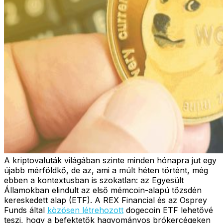
A kriptovaluták világában szinte minden hónapra jut egy
újabb mérföldkő, de az, ami a múlt héten történt, még
ebben a kontextusban is szokatlan: az Egyesült
Államokban elindult az első mémcoin-alapú tőzsdén
kereskedett alap (ETF). A REX Financial és az Osprey
Funds által
közösen létrehozott
dogecoin ETF lehetővé
teszi, hogy a befektetők hagyományos brókercégeken