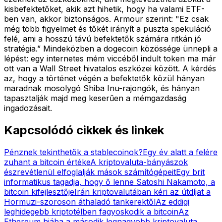
kisbefektetőket, akik azt hihetik, hogy ha valami ETF-
ben van, akkor biztonságos. Armour szerint: "Ez csak
még több figyelmet és tőkét irányít a puszta spekuláció
felé, ami a hosszú távú befektetők számára ritkán jó
stratégia.” Mindeközben a dogecoin közössége ünnepli a
lépést: egy internetes mém viccéből indult token ma már
ott van a Wall Street hivatalos eszközei között. A kérdés
az, hogy a történet végén a befektetők közül hányan
maradnak mosolygó Shiba Inu-rajongók, és hányan
tapasztalják majd meg keserűen a mémgazdaság
ingadozásait.
Kapcsolódó cikkek és linkek
Pénznek tekinthetők a stablecoinok?
Egy év alatt a felére
zuhant a bitcoin értéke
A kriptovaluta-bányászok
észrevétlenül elfoglalják mások számítógépeit
Egy brit
informatikus tagadja, hogy ő lenne Satoshi Nakamoto, a
bitcoin kifejlesztője
Irán kriptovalutában kéri az útdíjat a
Hormuzi-szoroson áthaladó tankerektől
Az eddigi
leghidegebb kriptotélben fagyoskodik a bitcoin
Az
Ethereum hiába a második legnagyobb kriptovaluta,