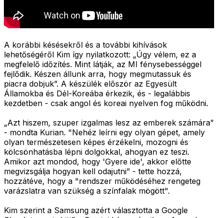
A korábbi késésekről és a további kihívások
lehetőségéről Kim így nyilatkozott: „Úgy vélem, ez a
megfelelő időzítés. Mint látják, az MI fénysebességgel
fejlődik. Készen állunk arra, hogy megmutassuk és
piacra dobjuk”. A készülék először az Egyesült
Államokba és Dél-Koreába érkezik, és - legalábbis
kezdetben - csak angol és koreai nyelven fog működni.
„Azt hiszem, szuper izgalmas lesz az emberek számára”
- mondta Kurian. "Nehéz leírni egy olyan gépet, amely
olyan természetesen képes érzékelni, mozogni és
kölcsönhatásba lépni dolgokkal, ahogyan ez teszi.
Amikor azt mondod, hogy 'Gyere ide', akkor előtte
megvizsgálja hogyan kell odajutni” - tette hozzá,
hozzátéve, hogy a "rendszer működéséhez rengeteg
varázslatra van szükség a színfalak mögött".
Kim szerint a Samsung azért választotta a Google