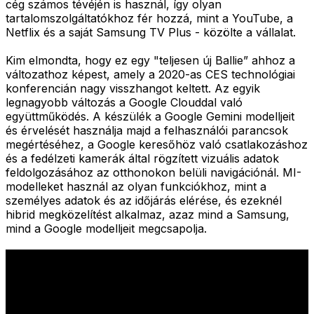
cég számos tévéjén is használ, így olyan
tartalomszolgáltatókhoz fér hozzá, mint a YouTube, a
Netflix és a saját Samsung TV Plus - közölte a vállalat.
Kim elmondta, hogy ez egy "teljesen új Ballie” ahhoz a
változathoz képest, amely a 2020-as CES technológiai
konferencián nagy visszhangot keltett. Az egyik
legnagyobb változás a Google Clouddal való
együttműködés. A készülék a Google Gemini modelljeit
és érvelését használja majd a felhasználói parancsok
megértéséhez, a Google keresőhöz való csatlakozáshoz
és a fedélzeti kamerák által rögzített vizuális adatok
feldolgozásához az otthonokon belüli navigációnál. MI-
modelleket használ az olyan funkciókhoz, mint a
személyes adatok és az időjárás elérése, és ezeknél
hibrid megközelítést alkalmaz, azaz mind a Samsung,
mind a Google modelljeit megcsapolja.