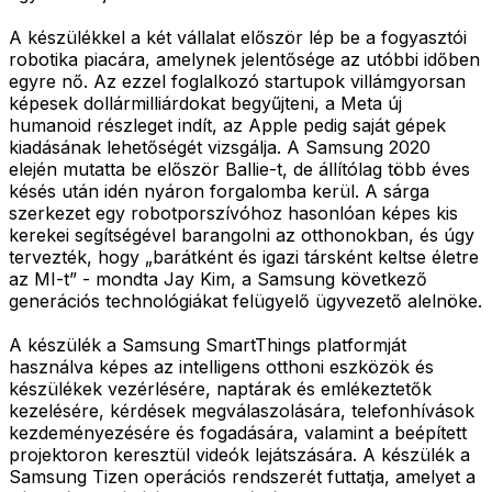
A készülékkel a két vállalat először lép be a fogyasztói
robotika piacára, amelynek jelentősége az utóbbi időben
egyre nő. Az ezzel foglalkozó startupok villámgyorsan
képesek dollármilliárdokat begyűjteni, a Meta új
humanoid részleget indít, az Apple pedig saját gépek
kiadásának lehetőségét vizsgálja. A Samsung 2020
elején mutatta be először Ballie-t, de állítólag több éves
késés után idén nyáron forgalomba kerül. A sárga
szerkezet egy robotporszívóhoz hasonlóan képes kis
kerekei segítségével barangolni az otthonokban, és úgy
tervezték, hogy „barátként és igazi társként keltse életre
az MI-t” - mondta Jay Kim, a Samsung következő
generációs technológiákat felügyelő ügyvezető alelnöke.
A készülék a Samsung SmartThings platformját
használva képes az intelligens otthoni eszközök és
készülékek vezérlésére, naptárak és emlékeztetők
kezelésére, kérdések megválaszolására, telefonhívások
kezdeményezésére és fogadására, valamint a beépített
projektoron keresztül videók lejátszására. A készülék a
Samsung Tizen operációs rendszerét futtatja, amelyet a