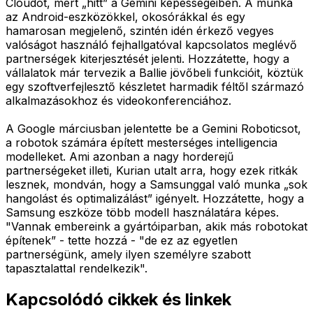
Cloudot, mert „hitt” a Gemini képességeiben. A munka
az Android-eszközökkel, okosórákkal és egy
hamarosan megjelenő, szintén idén érkező vegyes
valóságot használó fejhallgatóval kapcsolatos meglévő
partnerségek kiterjesztését jelenti. Hozzátette, hogy a
vállalatok már tervezik a Ballie jövőbeli funkcióit, köztük
egy szoftverfejlesztő készletet harmadik féltől származó
alkalmazásokhoz és videokonferenciához.
A Google márciusban jelentette be a Gemini Roboticsot,
a robotok számára épített mesterséges intelligencia
modelleket. Ami azonban a nagy horderejű
partnerségeket illeti, Kurian utalt arra, hogy ezek ritkák
lesznek, mondván, hogy a Samsunggal való munka „sok
hangolást és optimalizálást” igényelt. Hozzátette, hogy a
Samsung eszköze több modell használatára képes.
"Vannak embereink a gyártóiparban, akik más robotokat
építenek” - tette hozzá - "de ez az egyetlen
partnerségünk, amely ilyen személyre szabott
tapasztalattal rendelkezik".
Kapcsolódó cikkek és linkek