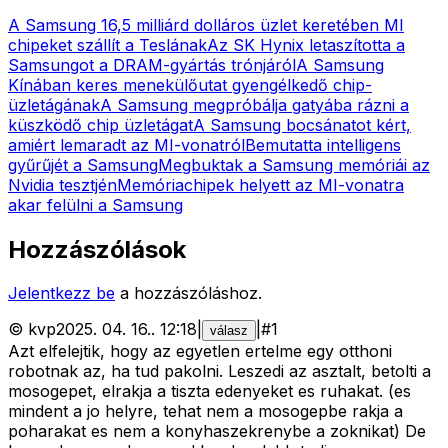
A Samsung 16,5 milliárd dolláros üzlet keretében MI
chipeket szállít a Teslának
Az SK Hynix letaszította a
Samsungot a DRAM-gyártás trónjáról
A Samsung
Kínában keres menekülőutat gyengélkedő chip-
üzletágának
A Samsung megpróbálja gatyába rázni a
küszködő chip üzletágat
A Samsung bocsánatot kért,
amiért lemaradt az MI-vonatról
Bemutatta intelligens
gyűrűjét a Samsung
Megbuktak a Samsung memóriái az
Nvidia tesztjén
Memóriachipek helyett az MI-vonatra
akar felülni a Samsung
Hozzászólások
Jelentkezz be
a hozzászóláshoz.
©
kvp
2025. 04. 16.
.
12:18
|
|
#
1
válasz
Azt elfelejtik, hogy az egyetlen ertelme egy otthoni
robotnak az, ha tud pakolni. Leszedi az asztalt, betolti a
mosogepet, elrakja a tiszta edenyeket es ruhakat. (es
mindent a jo helyre, tehat nem a mosogepbe rakja a
poharakat es nem a konyhaszekrenybe a zoknikat) De