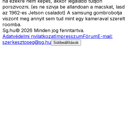
ha ezekre nem kepes, akkor legalabb tudjon
porszivozni. (es ne szivja be allandoan a macskat, lasd
az 1962-es Jetson csaladot) A samsung gombrobotja
viszont meg annyit sem tud mint egy kameraval szerelt
roomba.
Sg
.hu
©
2026
Minden jog fenntartva.
Adatvédelmi nyilatkozat
Impresszum
Fórum
E-mail:
szerkesztoseg@sg.hu
Sütibeállítások