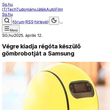
Sg.hu
IT/Tech
Tudomány
Játék
Autó
Film
Sg.hu
·
fórum
·
RSS
·
hírlevél
·
·
...
Menü
SG.hu
·
2025. április 12.
Végre kiadja régóta készülő
gömbrobotját a Samsung