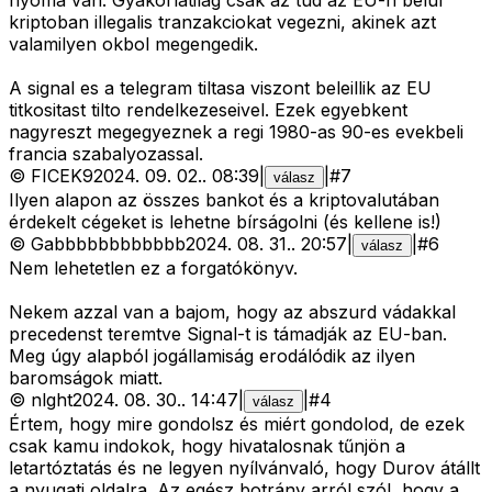
nyoma van. Gyakorlatilag csak az tud az EU-n belul
kriptoban illegalis tranzakciokat vegezni, akinek azt
valamilyen okbol megengedik.
A signal es a telegram tiltasa viszont beleillik az EU
titkositast tilto rendelkezeseivel. Ezek egyebkent
nagyreszt megegyeznek a regi 1980-as 90-es evekbeli
francia szabalyozassal.
©
FICEK9
2024. 09. 02.
.
08:39
|
|
#
7
válasz
Ilyen alapon az összes bankot és a kriptovalutában
érdekelt cégeket is lehetne bírságolni (és kellene is!)
©
Gabbbbbbbbbbbb
2024. 08. 31.
.
20:57
|
|
#
6
válasz
Nem lehetetlen ez a forgatókönyv.
Nekem azzal van a bajom, hogy az abszurd vádakkal
precedenst teremtve Signal-t is támadják az EU-ban.
Meg úgy alapból jogállamiság erodálódik az ilyen
baromságok miatt.
©
nlght
2024. 08. 30.
.
14:47
|
|
#
4
válasz
Értem, hogy mire gondolsz és miért gondolod, de ezek
csak kamu indokok, hogy hivatalosnak tűnjön a
letartóztatás és ne legyen nyílvánvaló, hogy Durov átállt
a nyugati oldalra. Az egész botrány arról szól, hogy a