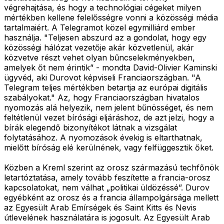
végrehajtása, és hogy a technológiai cégeket milyen
mértékben kellene felelősségre vonni a közösségi média
tartalmaiért. A Telegramot közel egymilliárd ember
használja. "Teljesen abszurd az a gondolat, hogy egy
közösségi hálózat vezetője akár közvetlenül, akár
közvetve részt vehet olyan bűncselekményekben,
amelyek őt nem érintik” - mondta David-Olivier Kaminski
ügyvéd, aki Durovot képviseli Franciaországban. "A
Telegram teljes mértékben betartja az európai digitális
szabályokat." Az, hogy Franciaországban hivatalos
nyomozás alá helyezik, nem jelent bűnösséget, és nem
feltétlenül vezet bírósági eljáráshoz, de azt jelzi, hogy a
bírák elegendő bizonyítékot látnak a vizsgálat
folytatásához. A nyomozások évekig is eltarthatnak,
mielőtt bíróság elé kerülnének, vagy felfüggesztik őket.
Közben a Kreml szerint az orosz származású techfőnök
letartóztatása, amely tovább feszítette a francia-orosz
kapcsolatokat, nem válhat „politikai üldözéssé”. Durov
egyébként az orosz és a francia állampolgársága mellett
az Egyesült Arab Emírségek és Saint Kitts és Nevis
útlevelének használatára is jogosult. Az Egyesült Arab