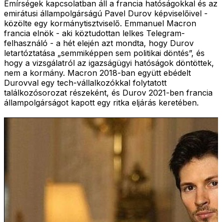
Emírségek kapcsolatban áll a francia hatóságokkal és az
emirátusi állampolgárságú Pavel Durov képviselőivel -
közölte egy kormánytisztviselő. Emmanuel Macron
francia elnök - aki köztudottan lelkes Telegram-
felhasználó - a hét elején azt mondta, hogy Durov
letartóztatása „semmiképpen sem politikai döntés”, és
hogy a vizsgálatról az igazságügyi hatóságok döntöttek,
nem a kormány. Macron 2018-ban együtt ebédelt
Durovval egy tech-vállalkozókkal folytatott
találkozósorozat részeként, és Durov 2021-ben francia
állampolgárságot kapott egy ritka eljárás keretében.