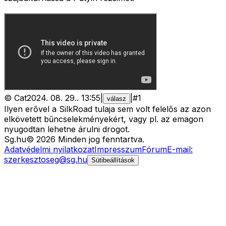
©
Cat
2024. 08. 29.
.
13:55
|
|
#
1
válasz
Ilyen erővel a SilkRoad tulaja sem volt felelős az azon
elkövetett bűncselekményekért, vagy pl. az emagon
nyugodtan lehetne árulni drogot.
Sg
.hu
©
2026
Minden jog fenntartva.
Adatvédelmi nyilatkozat
Impresszum
Fórum
E-mail:
szerkesztoseg@sg.hu
Sütibeállítások