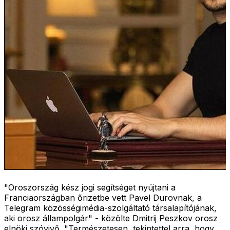
"Oroszország kész jogi segítséget nyújtani a
Franciaországban őrizetbe vett Pavel Durovnak, a
Telegram közösségimédia-szolgáltató társalapítójának,
aki orosz állampolgár" - közölte Dmitrij Peszkov orosz
elnöki szóvivő. "Természetesen, tekintettel arra, hogy