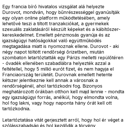
Egy francia bíró hivatalos vizsgálat alá helyezte
Durovot, mondván, hogy bűnrészességgel gyanúsítják
egy olyan online platform működtetésében, amely
lehetővé teszi a tiltott tranzakciókat, a gyermekek
szexuális zaklatásáról készült képeket és a kábítószer-
kereskedelmet. Emellett pénzmosás gyanúja és az
igazságügyi hatóságokkal való együttműködés
megtagadása miatt is nyomoznak ellene. Durovot - aki
négy napot töltött rendőrségi őrizetben, miután
szombaton letartóztatták egy Párizs melletti repülőtéren
- óvadék ellenében szabadlábra helyezték azzal a
feltétellel, hogy 5 millió eurót fizet, és nem hagyja el
Franciaország területét. Durovnak emellett hetente
kétszer jelentkeznie kell annak a városnak a
rendőrségénél, ahol tartózkodni fog. Bizonyos
meghatározott órákban otthon kell majd lennie - mondta
egy igazságügyi forrás, anélkül, hogy elmondta volna,
hol fog lakni, vagy hogy naponta hány órát kell ott
tartózkodnia.
Letartóztatása vitát gerjesztett arról, hogy hol ér véget a
szólásszabadság és hol kezdődik a törvény