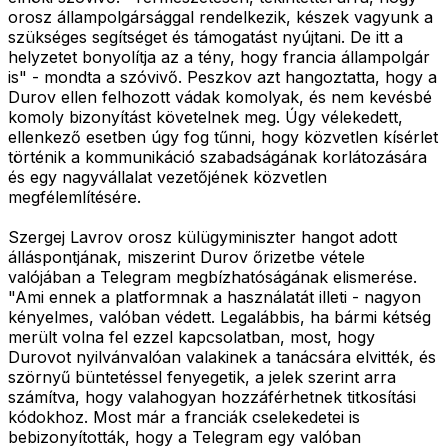
orosz állampolgársággal rendelkezik, készek vagyunk a
szükséges segítséget és támogatást nyújtani. De itt a
helyzetet bonyolítja az a tény, hogy francia állampolgár
is" - mondta a szóvivő. Peszkov azt hangoztatta, hogy a
Durov ellen felhozott vádak komolyak, és nem kevésbé
komoly bizonyítást követelnek meg. Úgy vélekedett,
ellenkező esetben úgy fog tűnni, hogy közvetlen kísérlet
történik a kommunikáció szabadságának korlátozására
és egy nagyvállalat vezetőjének közvetlen
megfélemlítésére.
Szergej Lavrov orosz külügyminiszter hangot adott
álláspontjának, miszerint Durov őrizetbe vétele
valójában a Telegram megbízhatóságának elismerése.
"Ami ennek a platformnak a használatát illeti - nagyon
kényelmes, valóban védett. Legalábbis, ha bármi kétség
merült volna fel ezzel kapcsolatban, most, hogy
Durovot nyilvánvalóan valakinek a tanácsára elvitték, és
szörnyű büntetéssel fenyegetik, a jelek szerint arra
számítva, hogy valahogyan hozzáférhetnek titkosítási
kódokhoz. Most már a franciák cselekedetei is
bebizonyították, hogy a Telegram egy valóban