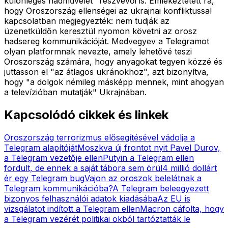
különleges hadművelet" részvevői is. Emlékeztetett rá,
hogy Oroszország ellenségei az ukrajnai konfliktussal
kapcsolatban megjegyezték: nem tudják az
üzenetküldőn keresztül nyomon követni az orosz
hadsereg kommunikációját. Medvegyev a Telegramot
olyan platformnak nevezte, amely lehetővé teszi
Oroszország számára, hogy anyagokat tegyen közzé és
juttasson el "az átlagos ukránokhoz", azt bizonyítva,
hogy "a dolgok némileg másképp mennek, mint ahogyan
a televízióban mutatják" Ukrajnában.
Kapcsolódó cikkek és linkek
Oroszország terrorizmus elősegítésével vádolja a
Telegram alapítóját
Moszkva új frontot nyit Pavel Durov,
a Telegram vezetője ellen
Putyin a Telegram ellen
fordult, de ennek a saját tábora sem örül
4 millió dollárt
ér egy Telegram bug
Vajon az oroszok belelátnak a
Telegram kommunikációba?
A Telegram beleegyezett
bizonyos felhasználói adatok kiadásába
Az EU is
vizsgálatot indított a Telegram ellen
Macron cáfolta, hogy
a Telegram vezérét politikai okból tartóztatták le