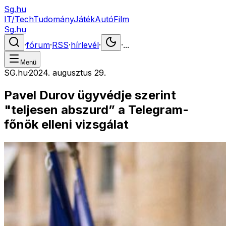
Sg.hu
IT/Tech
Tudomány
Játék
Autó
Film
Sg.hu
·
fórum
·
RSS
·
hírlevél
·
·
...
Menü
SG.hu
·
2024. augusztus 29.
Pavel Durov ügyvédje szerint
"teljesen abszurd” a Telegram-
főnök elleni vizsgálat