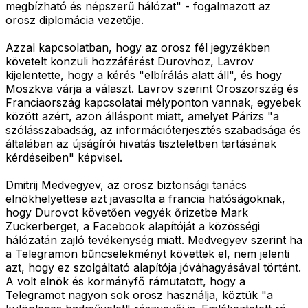
megbízható és népszerű hálózat" - fogalmazott az
orosz diplomácia vezetője.
Azzal kapcsolatban, hogy az orosz fél jegyzékben
követelt konzuli hozzáférést Durovhoz, Lavrov
kijelentette, hogy a kérés "elbírálás alatt áll", és hogy
Moszkva várja a választ. Lavrov szerint Oroszország és
Franciaország kapcsolatai mélyponton vannak, egyebek
között azért, azon álláspont miatt, amelyet Párizs "a
szólásszabadság, az információterjesztés szabadsága és
általában az újságírói hivatás tiszteletben tartásának
kérdéseiben" képvisel.
Dmitrij Medvegyev, az orosz biztonsági tanács
elnökhelyettese azt javasolta a francia hatóságoknak,
hogy Durovot követően vegyék őrizetbe Mark
Zuckerberget, a Facebook alapítóját a közösségi
hálózatán zajló tevékenység miatt. Medvegyev szerint ha
a Telegramon bűncselekményt követtek el, nem jelenti
azt, hogy ez szolgáltató alapítója jóváhagyásával történt.
A volt elnök és kormányfő rámutatott, hogy a
Telegramot nagyon sok orosz használja, köztük "a