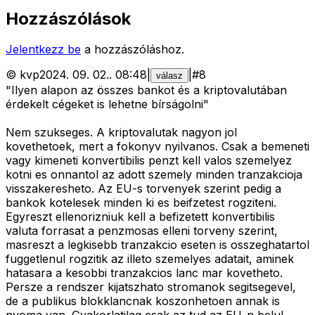
Hozzászólások
Jelentkezz be
a hozzászóláshoz.
©
kvp
2024. 09. 02.
.
08:48
|
|
#
8
válasz
"Ilyen alapon az összes bankot és a kriptovalutában
érdekelt cégeket is lehetne bírságolni"
Nem szukseges. A kriptovalutak nagyon jol
kovethetoek, mert a fokonyv nyilvanos. Csak a bemeneti
vagy kimeneti konvertibilis penzt kell valos szemelyez
kotni es onnantol az adott szemely minden tranzakcioja
visszakeresheto. Az EU-s torvenyek szerint pedig a
bankok kotelesek minden ki es beifzetest rogziteni.
Egyreszt ellenorizniuk kell a befizetett konvertibilis
valuta forrasat a penzmosas elleni torveny szerint,
masreszt a legkisebb tranzakcio eseten is osszeghatartol
fuggetlenul rogzitik az illeto szemelyes adatait, aminek
hatasara a kesobbi tranzakcios lanc mar kovetheto.
Persze a rendszer kijatszhato stromanok segitsegevel,
de a publikus blokklancnak koszonhetoen annak is