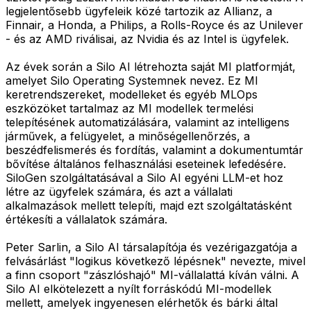
legjelentősebb ügyfeleik közé tartozik az Allianz, a
Finnair, a Honda, a Philips, a Rolls-Royce és az Unilever
- és az AMD riválisai, az Nvidia és az Intel is ügyfelek.
Az évek során a Silo AI létrehozta saját MI platformját,
amelyet Silo Operating Systemnek nevez. Ez MI
keretrendszereket, modelleket és egyéb MLOps
eszközöket tartalmaz az MI modellek termelési
telepítésének automatizálására, valamint az intelligens
járművek, a felügyelet, a minőségellenőrzés, a
beszédfelismerés és fordítás, valamint a dokumentumtár
bővítése általános felhasználási eseteinek lefedésére.
SiloGen szolgáltatásával a Silo AI egyéni LLM-et hoz
létre az ügyfelek számára, és azt a vállalati
alkalmazások mellett telepíti, majd ezt szolgáltatásként
értékesíti a vállalatok számára.
Peter Sarlin, a Silo AI társalapítója és vezérigazgatója a
felvásárlást "logikus következő lépésnek" nevezte, mivel
a finn csoport "zászlóshajó" MI-vállalattá kíván válni. A
Silo AI elkötelezett a nyílt forráskódú MI-modellek
mellett, amelyek ingyenesen elérhetők és bárki által