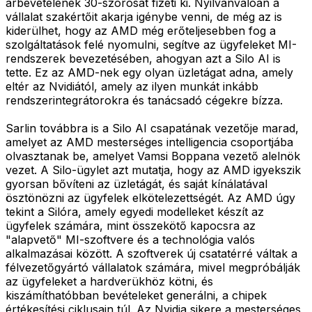
árbevételének 30-szorosát fizeti ki. Nyilvánvalóan a
vállalat szakértőit akarja igénybe venni, de még az is
kiderülhet, hogy az AMD még erőteljesebben fog a
szolgáltatások felé nyomulni, segítve az ügyfeleket MI-
rendszerek bevezetésében, ahogyan azt a Silo AI is
tette. Ez az AMD-nek egy olyan üzletágat adna, amely
eltér az Nvidiától, amely az ilyen munkát inkább
rendszerintegrátorokra és tanácsadó cégekre bízza.
Sarlin továbbra is a Silo AI csapatának vezetője marad,
amelyet az AMD mesterséges intelligencia csoportjába
olvasztanak be, amelyet Vamsi Boppana vezető alelnök
vezet. A Silo-ügylet azt mutatja, hogy az AMD igyekszik
gyorsan bővíteni az üzletágát, és saját kínálatával
ösztönözni az ügyfelek elkötelezettségét. Az AMD úgy
tekint a Silóra, amely egyedi modelleket készít az
ügyfelek számára, mint összekötő kapocsra az
"alapvető" MI-szoftvere és a technológia valós
alkalmazásai között. A szoftverek új csatatérré váltak a
félvezetőgyártó vállalatok számára, mivel megpróbálják
az ügyfeleket a hardverükhöz kötni, és
kiszámíthatóbban bevételeket generálni, a chipek
értékesítési ciklusain túl. Az Nvidia sikere a mesterséges