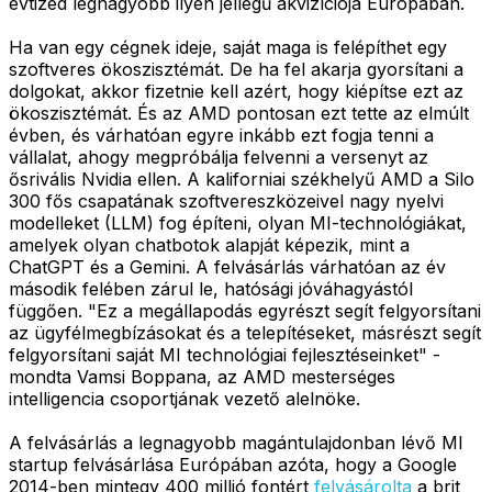
évtized legnagyobb ilyen jellegű akvizíciója Európában.
Ha van egy cégnek ideje, saját maga is felépíthet egy
szoftveres ökoszisztémát. De ha fel akarja gyorsítani a
dolgokat, akkor fizetnie kell azért, hogy kiépítse ezt az
ökoszisztémát. És az AMD pontosan ezt tette az elmúlt
évben, és várhatóan egyre inkább ezt fogja tenni a
vállalat, ahogy megpróbálja felvenni a versenyt az
ősrivális Nvidia ellen. A kaliforniai székhelyű AMD a Silo
300 fős csapatának szoftvereszközeivel nagy nyelvi
modelleket (LLM) fog építeni, olyan MI-technológiákat,
amelyek olyan chatbotok alapját képezik, mint a
ChatGPT és a Gemini. A felvásárlás várhatóan az év
második felében zárul le, hatósági jóváhagyástól
függően. "Ez a megállapodás egyrészt segít felgyorsítani
az ügyfélmegbízásokat és a telepítéseket, másrészt segít
felgyorsítani saját MI technológiai fejlesztéseinket" -
mondta Vamsi Boppana, az AMD mesterséges
intelligencia csoportjának vezető alelnöke.
A felvásárlás a legnagyobb magántulajdonban lévő MI
startup felvásárlása Európában azóta, hogy a Google
2014-ben mintegy 400 millió fontért
felvásárolta
a brit