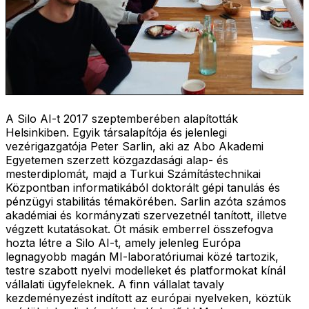
A Silo AI-t 2017 szeptemberében alapították
Helsinkiben. Egyik társalapítója és jelenlegi
vezérigazgatója Peter Sarlin, aki az Abo Akademi
Egyetemen szerzett közgazdasági alap- és
mesterdiplomát, majd a Turkui Számítástechnikai
Központban informatikából doktorált gépi tanulás és
pénzügyi stabilitás témakörében. Sarlin azóta számos
akadémiai és kormányzati szervezetnél tanított, illetve
végzett kutatásokat. Öt másik emberrel összefogva
hozta létre a Silo AI-t, amely jelenleg Európa
legnagyobb magán MI-laboratóriumai közé tartozik,
testre szabott nyelvi modelleket és platformokat kínál
vállalati ügyfeleknek. A finn vállalat tavaly
kezdeményezést indított az európai nyelveken, köztük