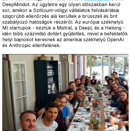
DeepMindot. Az ügyletre egy olyan időszakban kerül
sor, amikor a Szilícium-völgyi vállalatok felvásárlásai
szigorúbb ellenőrzés alá kerültek a brüsszeli és brit
szabályozó hatóságok részéről. Az európai székhelyű
MI startupok - köztük a Mistral, a DeepL és a Helsing -
idén több százmillió dollárt gyűjtöttek, mivel a befektetők
helyi bajnokot keresnek az amerikai székhelyű OpenAI
és Anthropic ellenfelének.