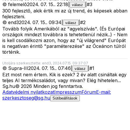
©
felemelõ
2024. 07. 15.
.
22:18
|
|
#
3
válasz
300 fejlesztő, akik értik mi az új trend, és képesek abban
fejleszteni.
©
end3
2024. 07. 15.
.
09:34
|
|
#
2
válasz
Tovább folyik Amerikából az "agyelszívás". (És Európai
országok mindezt továbbra is tehetetlenül nézik..) - Nem
is kell csodálkozni azon, hogy az "új világrend" Európát
is negatívan érintő "paraméterezése" az Óceánon túlról
történik.
Utoljára szerkesztette: end3, 2024.07.15. 09:37:07
©
Supra-III
2024. 07. 15.
.
07:46
|
|
#
1
válasz
Ezt most nem értem. Kik is ezek? 2 év alatt csináltak egy
teljes AI termékcsaládot, vagy mivan? Elég hihetelen...
Sg
.hu
©
2026
Minden jog fenntartva.
Adatvédelmi nyilatkozat
Impresszum
Fórum
E-mail:
szerkesztoseg@sg.hu
Sütibeállítások