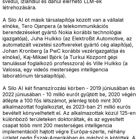
svédül, izlandiul és dánul elérhető LLM-ek
létrehozására.
A Silo AI öt másik társalapítója között van a vállalat
elnöke, Tero Ojanpera (a telekommunikációs
berendezéseket gyártó Nokia korábbi technológiai
igazgatója), Juha Hulkko (az ElektroBit Automotive, az
automatizált vezetési szoftvereket gyártó cég alapítója),
Johan Kronberg (a PwC korábbi vezérigazgatója és
elnöke), Kaj-Mikael Björk (a Turkui Központ gépi
tanulással foglalkozó professzora) és Ville Hulkko (a
Valossa, egy videós mesterséges intelligencia
laboratórium társalapítója).
A Silo AI két finanszírozási körben - 2019 júniusában és
2022 júniusában - 10 millió eurót gyűjtött be, 2020 végén
átlépte a 100 fős létszámot, jelenleg több mint 300
alkalmazottat foglalkoztat, és 2023-ban 21 millió eurós
bevételt könyvelhetett el. Az alkalmazottak közül 125-en
különböző területeken doktoráltak, és az egyesített
csapat több mint 200 mesterséges intelligencia
implementációt hajtott végre Európa-szerte, néhány
üzletet pedig Észak-Amerikában és máshol is kötöttek. A