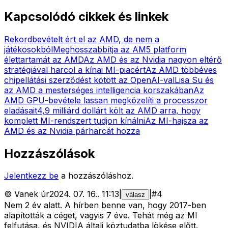
Kapcsolódó cikkek és linkek
Rekordbevételt ért el az AMD, de nem a
játékosokból
Meghosszabbítja az AM5 platform
élettartamát az AMD
Az AMD és az Nvidia nagyon eltérő
stratégiával harcol a kínai MI-piacért
Az AMD többéves
chipellátási szerződést kötött az OpenAI-val
Lisa Su és
az AMD a mesterséges intelligencia korszakában
Az
AMD GPU-bevétele lassan megközelíti a processzor
eladásait
4,9 milliárd dollárt költ az AMD arra, hogy
komplett MI-rendszert tudjon kínálni
Az MI-hajsza az
AMD és az Nvidia párharcát hozza
Hozzászólások
Jelentkezz be
a hozzászóláshoz.
©
Vanek úr
2024. 07. 16.
.
11:13
|
|
#
4
válasz
Nem 2 év alatt. A hírben benne van, hogy 2017-ben
alapították a céget, vagyis 7 éve. Tehát még az MI
felfutása, és NVIDIA általi köztudatba lökése előtt.