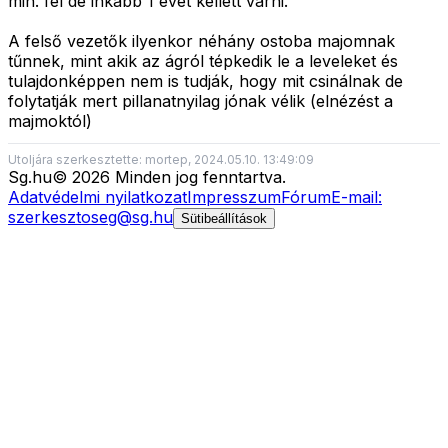
min. fél de inkább 1 évet kellett várni.
A felső vezetők ilyenkor néhány ostoba majomnak
tűnnek, mint akik az ágról tépkedik le a leveleket és
tulajdonképpen nem is tudják, hogy mit csinálnak de
folytatják mert pillanatnyilag jónak vélik (elnézést a
majmoktól)
Utoljára szerkesztette: mortep, 2024.05.10. 13:49:09
Sg
.hu
©
2026
Minden jog fenntartva.
Adatvédelmi nyilatkozat
Impresszum
Fórum
E-mail:
szerkesztoseg@sg.hu
Sütibeállítások