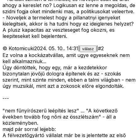
ahogy a kereslet no? Logikusan ez lenne a megoldas, de
szidni fogja oket mindenki mas, a politikusokat veleertve.
- Noveljek a termelest hogy a pillanatnyi igenyeket
kielegitsek, akkor is ha tudni hogy ez ideiglenes helyzet?
A plusz kapacitas az veszteseget fog okozni, es
leepiteseket kell bejelenteni.
©
Kotomicuki
2024. 05. 10.
.
14:31
|
|
#
2
válasz
Ez volna a kockázatvállas, amit ugye egyeseknek nem
kell alkalmazniuk...
Úgy döntöttek, hogy egy, már a kezdetekkor
bizonytalan jövőjű dologra építenek és az - szokás
szerint, mint szinte minden, ebben a talmi világban - nem
úgy muzsikál, mint azt a zokosok előre elgondolták.
---
"nem fűnyírószerű leépítés lesz" ... "A következő
években tovább fog nőni az összlétszám" - áll a
közleményben.
majd pár sorral lejjebb:
A félvezetőgyártó vállalat már be is jelentette az első