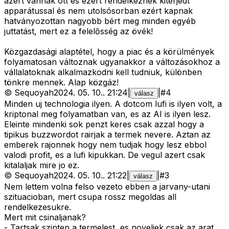
azért vannak ott és ezért rendelkeznek kiterjedt
apparátussal és nem utolsósorban ezért kapnak
hatványozottan nagyobb bért meg minden egyéb
juttatást, mert ez a felelősség az övék!
Közgazdasági alaptétel, hogy a piac és a körülmények
folyamatosan változnak ugyanakkor a változásokhoz a
vállalatoknak alkalmazkodni kell tudniuk, különben
tönkre mennek. Alap közgáz!
©
Sequoyah
2024. 05. 10.
.
21:24
|
|
#
4
válasz
Minden uj technologia ilyen. A dotcom lufi is ilyen volt, a
kriptonal meg folyamatban van, es az AI is ilyen lesz.
Eleinte mindenki sok penzt keres csak azzal hogy a
tipikus buzzwordot rairjak a termek nevere. Aztan az
emberek rajonnek hogy nem tudjak hogy lesz ebbol
valodi profit, es a lufi kipukkan. De vegul azert csak
kitalaljak mire jo ez.
©
Sequoyah
2024. 05. 10.
.
21:22
|
|
#
3
válasz
Nem lettem volna felso vezeto ebben a jarvany-utani
szituacioban, mert csupa rossz megoldas all
rendelkezesukre.
Mert mit csinaljanak?
- Tartsak szinten a termelest, es noveljek csak az arat