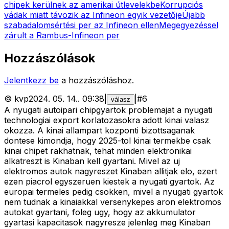
chipek kerülnek az amerikai útlevelekbe
Korrupciós
vádak miatt távozik az Infineon egyik vezetője
Újabb
szabadalomsértési per az Infineon ellen
Megegyezéssel
zárult a Rambus-Infineon per
Hozzászólások
Jelentkezz be
a hozzászóláshoz.
©
kvp
2024. 05. 14.
.
09:38
|
|
#
6
válasz
A nyugati autoipari chipgyartok problemajat a nyugati
technologiai export korlatozasokra adott kinai valasz
okozza. A kinai allampart kozponti bizottsaganak
dontese kimondja, hogy 2025-tol kinai termekbe csak
kinai chipet rakhatnak, tehat minden elektronikai
alkatreszt is Kinaban kell gyartani. Mivel az uj
elektromos autok nagyreszet Kinaban allitjak elo, ezert
ezen piacrol egyszeruen kiestek a nyugati gyartok. Az
europai termeles pedig csokken, mivel a nyugati gyartok
nem tudnak a kinaiakkal versenykepes aron elektromos
autokat gyartani, foleg ugy, hogy az akkumulator
gyartasi kapacitasok nagyresze jelenleg meg Kinaban