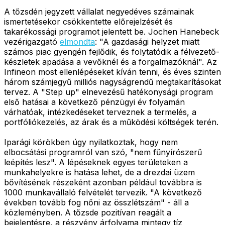
A tőzsdén jegyzett vállalat negyedéves számainak
ismertetésekor csökkentette előrejelzését és
takarékossági programot jelentett be. Jochen Hanebeck
vezérigazgató
elmondta
: "A gazdasági helyzet miatt
számos piac gyengén fejlődik, és folytatódik a félvezető-
készletek apadása a vevőknél és a forgalmazóknál". Az
Infineon most ellenlépéseket kíván tenni, és éves szinten
három számjegyű milliós nagyságrendű megtakarításokat
tervez. A "Step up" elnevezésű hatékonysági program
első hatásai a következő pénzügyi év folyamán
várhatóak, intézkedéseket terveznek a termelés, a
portfóliókezelés, az árak és a működési költségek terén.
Iparági körökben úgy nyilatkoztak, hogy nem
elbocsátási programról van szó, "nem fűnyírószerű
leépítés lesz". A lépéseknek egyes területeken a
munkahelyekre is hatása lehet, de a drezdai üzem
bővítésének részeként azonban például továbbra is
1000 munkavállaló felvételét tervezik. "A következő
években tovább fog nőni az összlétszám" - áll a
közleményben. A tőzsde pozitívan reagált a
bejelentésre, a részvény árfolyama mintegy tíz