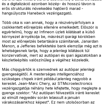
és a digitalizáció azonban közép- és hosszú távon is
erős strukturális növekedési hajtóerő marad -
hangsúlyozta Hanebeck vezérigazgató.
Több oka is van annak, hogy a részvényárfolyam a
csökkentett előrejelzés ellenére emelkedett. Először is
egyértelmű, hogy az Infineon üzleti kilátásait a külső
környezet árnyékolja be, másrészt iparági körökben
most az előrejelzés betartására számítanak. Janardan
Menon, a Jefferies befektetési bank elemzője még azt is
lehetségesnek tartja, hogy a jelenlegi kilátások túl
konzervatívak, mert az autóipari és ipari ágazatokban a
készletleépítés valószínűleg a végéhez közeledik.
Más chipgyártók is szenvednek az autóipar jelenlegi
gyengeségétől. A mesterséges intelligenciához
szükséges chipek iránt például jelenleg nagyobb a
kereslet. Jean-Marc Chery, az STMicroelectronics
vezérigazgatója néhány hete kifejtette, hogy meglepte a
gyenge szektor: "Az autóipari félvezetők iránti kereslet
az elmúlt negyedév során lelassult a januári
várakozásainkhoz képest". Ez nem utolsósorban az