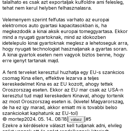
talalhato es csak azt exportaljak kulfoldre ami felesleg,
tehat nem kerul helyben felhasznalasra.
Velemenyem szerint felfutas varhato az europai
elektromos auto gyartasi kapacitasokban is, ha
megkezdodik a kinai aksik europai tomeggyartasa. Ekkor
mind a nyugati gyartoknak, mind az idokozben
idetelepulo kinai gyartoknak meglesz a lehetoseguk arra,
hogy nyugati technologiat hasznaljanak a gyartas soran.
A kinai gyartok eseten nem vagyok biztos benne, hogy
erre igenyt tartanak majd.
A fenti terveket keresztul huzhatja egy EU-s szankcios
csomag Kina ellen, effektive lezarva a teljes
kereskedelmet Kina es az EU kozott, ahogy tettek
Oroszorszag eseten. Ekkor az EU mar csak az USA-n
keresztul tud majd kereskedeni Kinaval, ahogy tortenik
az most Oroszorszag eseten is. (kivetel Magyarorszag,
de ha ez igy marad, akkor emiatt mi is tovabbi belso
szankciokat kaphatunk az EU-tol)
©
mortep
2024. 05. 14.
.
08:18
|
|
#
5
válasz
Ezekre a kérdésekre választ kell tudjanak adni, elvileg