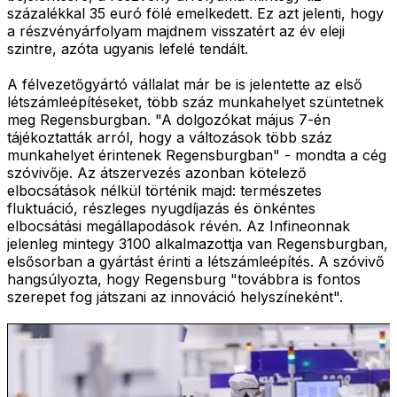
százalékkal 35 euró fölé emelkedett. Ez azt jelenti, hogy
a részvényárfolyam majdnem visszatért az év eleji
szintre, azóta ugyanis lefelé tendált.
A félvezetőgyártó vállalat már be is jelentette az első
létszámleépítéseket, több száz munkahelyet szüntetnek
meg Regensburgban. "A dolgozókat május 7-én
tájékoztatták arról, hogy a változások több száz
munkahelyet érintenek Regensburgban" - mondta a cég
szóvivője. Az átszervezés azonban kötelező
elbocsátások nélkül történik majd: természetes
fluktuáció, részleges nyugdíjazás és önkéntes
elbocsátási megállapodások révén. Az Infineonnak
jelenleg mintegy 3100 alkalmazottja van Regensburgban,
elsősorban a gyártást érinti a létszámleépítés. A szóvivő
hangsúlyozta, hogy Regensburg "továbbra is fontos
szerepet fog játszani az innováció helyszíneként".