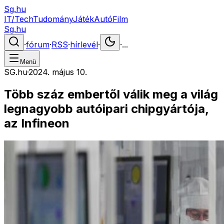
Sg.hu
IT/Tech
Tudomány
Játék
Autó
Film
Sg.hu
·
fórum
·
RSS
·
hírlevél
·
·
...
Menü
SG.hu
·
2024. május 10.
Több száz embertől válik meg a világ
legnagyobb autóipari chipgyártója,
az Infineon