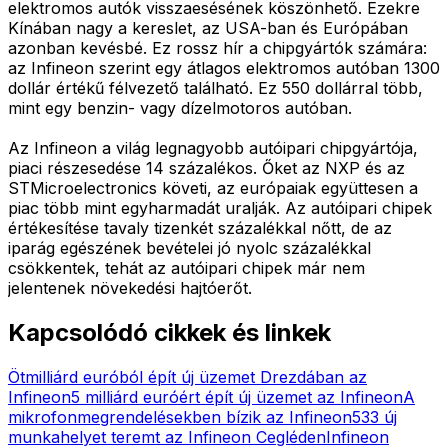
elektromos autók visszaesésének köszönhető. Ezekre
Kínában nagy a kereslet, az USA-ban és Európában
azonban kevésbé. Ez rossz hír a chipgyártók számára:
az Infineon szerint egy átlagos elektromos autóban 1300
dollár értékű félvezető található. Ez 550 dollárral több,
mint egy benzin- vagy dízelmotoros autóban.
Az Infineon a világ legnagyobb autóipari chipgyártója,
piaci részesedése 14 százalékos. Őket az NXP és az
STMicroelectronics követi, az európaiak együttesen a
piac több mint egyharmadát uralják. Az autóipari chipek
értékesítése tavaly tizenkét százalékkal nőtt, de az
iparág egészének bevételei jó nyolc százalékkal
csökkentek, tehát az autóipari chipek már nem
jelentenek növekedési hajtóerőt.
Kapcsolódó cikkek és linkek
Ötmilliárd euróból épít új üzemet Drezdában az
Infineon
5 milliárd euróért épít új üzemet az Infineon
A
mikrofonmegrendelésekben bízik az Infineon
533 új
munkahelyet teremt az Infineon Cegléden
Infineon