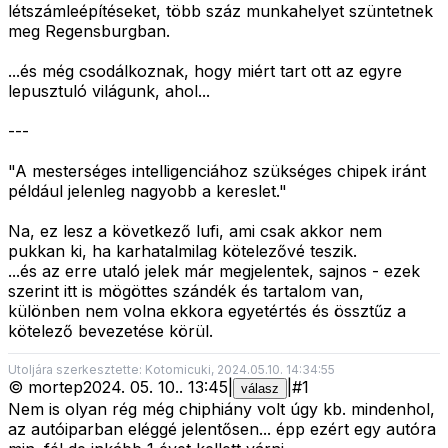
létszámleépítéseket, több száz munkahelyet szüntetnek
meg Regensburgban.
...és még csodálkoznak, hogy miért tart ott az egyre
lepusztuló világunk, ahol...
---
"A mesterséges intelligenciához szükséges chipek iránt
például jelenleg nagyobb a kereslet."
Na, ez lesz a következő lufi, ami csak akkor nem
pukkan ki, ha karhatalmilag kötelezővé teszik.
...és az erre utaló jelek már megjelentek, sajnos - ezek
szerint itt is mögöttes szándék és tartalom van,
különben nem volna ekkora egyetértés és össztűz a
kötelező bevezetése körül.
Utoljára szerkesztette: Kotomicuki, 2024.05.10. 14:34:55
©
mortep
2024. 05. 10.
.
13:45
|
|
#
1
válasz
Nem is olyan rég még chiphiány volt úgy kb. mindenhol,
az autóiparban eléggé jelentősen... épp ezért egy autóra