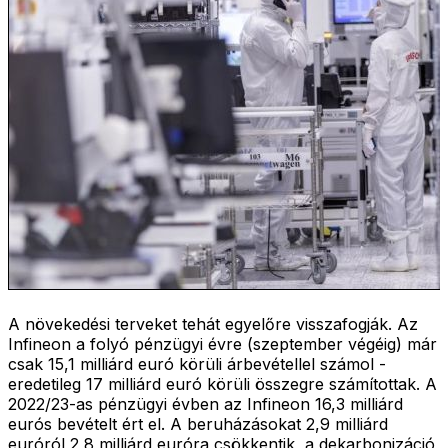
A növekedési terveket tehát egyelőre visszafogják. Az
Infineon a folyó pénzügyi évre (szeptember végéig) már
csak 15,1 milliárd euró körüli árbevétellel számol -
eredetileg 17 milliárd euró körüli összegre számítottak. A
2022/23-as pénzügyi évben az Infineon 16,3 milliárd
eurós bevételt ért el. A beruházásokat 2,9 milliárd
euróról 2,8 milliárd euróra csökkentik, a dekarbonizáció