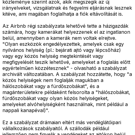
közleménye szerint azok, akik megszegik az új
irányelveket, vizsgálatnak és fegyelmi eljárásnak lesznek
kitéve, ami magában foglalhatja a fiók eltávolítását is.
Az Airbnb régi szabályzata lehetővé tette a házigazdák
számára, hogy kamerákat helyezzenek el az ingatlanon
belül, amennyiben a kamerák nem voltak elrejtve.
"Olyan eszközök engedélyezettek, amelyek csak egy
nyilvános helyiség (pl.: bejárati ajtó vagy lépcsőház)
vagy egy közös helyiség megtekintését vagy
megfigyelését teszik lehetővé, amelyeket a foglalás előtt
egyértelműen közzétesznek" - olvasható a szabályzat
archivált változatában. A szabályzat hozzátette, hogy "a
közös helyiségek nem foglalják magukban a
hálószobákat vagy a fürdőszobákat", és a
magánterületekre példaként felsorolta a "hálószobákat,
fürdőszobákat vagy olyan közös helyiségeket,
amelyeket alvóhelyiségként használnak, mint például a
nappali kanapéval)".
Ez a szabályzat drámaian eltért más vendéglátóipari
vállalkozások szabályaitól. A szállodák például
jellemzően nem figyelik a vendégeket az ajtókon belül.