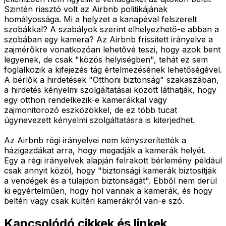
Szintén riasztó volt az Airbnb politikájának
homályossága. Mi a helyzet a kanapéval felszerelt
szobákkal? A szabályok szerint elhelyezhető-e abban a
szobában egy kamera? Az Airbnb frissített irányelve a
zajmérőkre vonatkozóan lehetővé teszi, hogy azok bent
legyenek, de csak "közös helyiségben", tehát ez sem
foglalkozik a kifejezés tág értelmezésének lehetőségével.
A bérlők a hirdetések "Otthoni biztonság" szakaszában,
a hirdetés kényelmi szolgáltatásai között láthatják, hogy
egy otthon rendelkezik-e kamerákkal vagy
zajmonitorozó eszközökkel, de ez több tucat
úgynevezett kényelmi szolgáltatásra is kiterjedhet.
Az Airbnb régi irányelvei nem kényszerítették a
házigazdákat arra, hogy megadják a kamerák helyét.
Egy a régi irányelvek alapján felrakott bérlemény például
csak annyit közöl, hogy "biztonsági kamerák biztosítják
a vendégek és a tulajdon biztonságát". Ebből nem derül
ki egyértelműen, hogy hol vannak a kamerák, és hogy
beltéri vagy csak kültéri kamerákról van-e szó.
Kapcsolódó cikkek és linkek