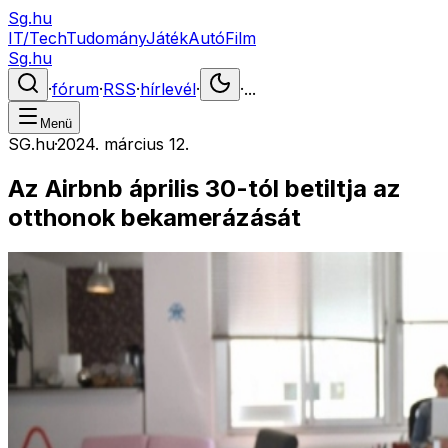
Sg.hu
IT/Tech
Tudomány
Játék
Autó
Film
Sg.hu
·
fórum
·
RSS
·
hírlevél
·
·
...
Menü
SG.hu
·
2024. március 12.
Az Airbnb április 30-tól betiltja az
otthonok bekamerázását