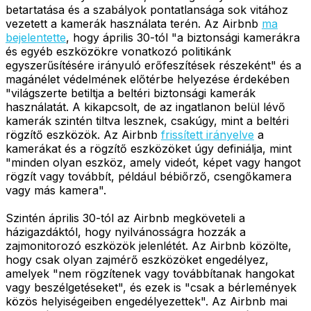
betartatása és a szabályok pontatlansága sok vitához
vezetett a kamerák használata terén. Az Airbnb
ma
bejelentette
, hogy április 30-tól "a biztonsági kamerákra
és egyéb eszközökre vonatkozó politikánk
egyszerűsítésére irányuló erőfeszítések részeként" és a
magánélet védelmének előtérbe helyezése érdekében
"világszerte betiltja a beltéri biztonsági kamerák
használatát. A kikapcsolt, de az ingatlanon belül lévő
kamerák szintén tiltva lesznek, csakúgy, mint a beltéri
rögzítő eszközök. Az Airbnb
frissített irányelve
a
kamerákat és a rögzítő eszközöket úgy definiálja, mint
"minden olyan eszköz, amely videót, képet vagy hangot
rögzít vagy továbbít, például bébiőrző, csengőkamera
vagy más kamera".
Szintén április 30-tól az Airbnb megköveteli a
házigazdáktól, hogy nyilvánosságra hozzák a
zajmonitorozó eszközök jelenlétét. Az Airbnb közölte,
hogy csak olyan zajmérő eszközöket engedélyez,
amelyek "nem rögzítenek vagy továbbítanak hangokat
vagy beszélgetéseket", és ezek is "csak a bérlemények
közös helyiségeiben engedélyezettek". Az Airbnb mai