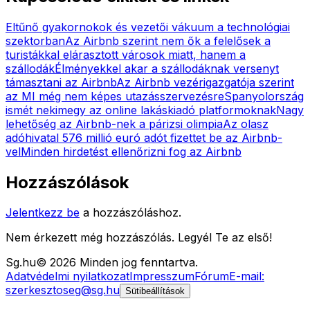
Eltűnő gyakornokok és vezetői vákuum a technológiai
szektorban
Az Airbnb szerint nem ők a felelősek a
turistákkal elárasztott városok miatt, hanem a
szállodák
Élményekkel akar a szállodáknak versenyt
támasztani az Airbnb
Az Airbnb vezérigazgatója szerint
az MI még nem képes utazásszervezésre
Spanyolország
ismét nekimegy az online lakáskiadó platformoknak
Nagy
lehetőség az Airbnb-nek a párizsi olimpia
Az olasz
adóhivatal 576 millió euró adót fizettet be az Airbnb-
vel
Minden hirdetést ellenőrizni fog az Airbnb
Hozzászólások
Jelentkezz be
a hozzászóláshoz.
Nem érkezett még hozzászólás. Legyél Te az első!
Sg
.hu
©
2026
Minden jog fenntartva.
Adatvédelmi nyilatkozat
Impresszum
Fórum
E-mail:
szerkesztoseg@sg.hu
Sütibeállítások