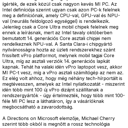
ígérték, de ezek közül csak nagyon kevés MI PC. Az
Intel definíciója szerint ugyan csak azon PC-k felelnek
meg a definíciónak, amely CPU-val, GPU-val és NPU-
val (neurális feldolgozó egységgel) is rendelkezik.
Jelenleg csak a Core Ultra mobil chipek felelnek meg
ennek a leírásnak, mert az Intel tavaly októberben
bemutatott 14. generációs Core asztali chipjei nem
rendelkeznek NPU-val. A Santa Clara-i chipgyártó
nyilvánosságra hozta az üzleti rendszerekhez szánt
frissített vPro platformot, melynek mobil tagjai Core
Ultra, míg az asztali verziók 14. generációs lapkát
kapnak. Tehát ha valaki idén vPro laptopot vesz, akkor
MI PC-t vesz, míg a vPro asztali számítógép az nem az.
Ez elég volt ahhoz, hogy még néhány tech-hírportált is
megtévesszen, amelyek az Intel nyilatkozatát - miszerint
idén több mint 100 új vPro dizájnt szállítanak a
rendszergyártók - úgy értelmezték, hogy több mint 100-
féle MI PC lesz a láthatáron, így a vásárlóknak
megbocsátható a zavarodottság.
A Directions on Microsoft elemzője, Michael Cherry
szerint több okból is megnőtt a rossz technológia