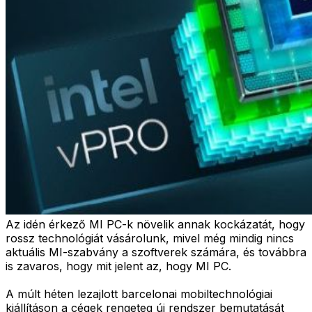
Az idén érkező MI PC-k növelik annak kockázatát, hogy
rossz technológiát vásárolunk, mivel még mindig nincs
aktuális MI-szabvány a szoftverek számára, és továbbra
is zavaros, hogy mit jelent az, hogy MI PC.
A múlt héten lezajlott barcelonai mobiltechnológiai
kiállításon a cégek rengeteg új rendszer bemutatását