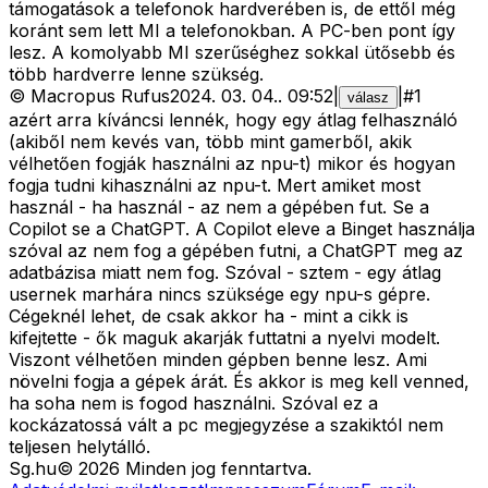
támogatások a telefonok hardverében is, de ettől még
koránt sem lett MI a telefonokban. A PC-ben pont így
lesz. A komolyabb MI szerűséghez sokkal ütősebb és
több hardverre lenne szükség.
©
Macropus Rufus
2024. 03. 04.
.
09:52
|
|
#
1
válasz
azért arra kíváncsi lennék, hogy egy átlag felhasználó
(akiből nem kevés van, több mint gamerből, akik
vélhetően fogják használni az npu-t) mikor és hogyan
fogja tudni kihasználni az npu-t. Mert amiket most
használ - ha használ - az nem a gépében fut. Se a
Copilot se a ChatGPT. A Copilot eleve a Binget használja
szóval az nem fog a gépében futni, a ChatGPT meg az
adatbázisa miatt nem fog. Szóval - sztem - egy átlag
usernek marhára nincs szüksége egy npu-s gépre.
Cégeknél lehet, de csak akkor ha - mint a cikk is
kifejtette - ők maguk akarják futtatni a nyelvi modelt.
Viszont vélhetően minden gépben benne lesz. Ami
növelni fogja a gépek árát. És akkor is meg kell venned,
ha soha nem is fogod használni. Szóval ez a
kockázatossá vált a pc megjegyzése a szakiktól nem
teljesen helytálló.
Sg
.hu
©
2026
Minden jog fenntartva.