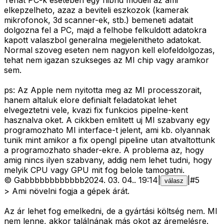
Tehat PC-k eseteben egy hibrid modell az ami
elkepzelheto, azaz a beviteli eszkozok (kamerak
mikrofonok, 3d scanner-ek, stb.) bemeneti adatait
dolgozna fel a PC, majd a felhobe felkuldott adatokra
kapott valaszbol generalna megjelenitheto adatokat.
Normal szoveg eseten nem nagyon kell elofeldolgozas,
tehat nem igazan szukseges az MI chip vagy aramkor
sem.
ps: Az Apple nem nyitotta meg az MI processzorait,
hanem altaluk elore definialt feladatokat lehet
elvegeztetni vele, kvazi fix funkcios pipelne-kent
hasznalva oket. A cikkben emlitett uj MI szabvany egy
programozhato MI interface-t jelent, ami kb. olyannak
tunik mint amikor a fix opengl pipeline utan atvaltottunk
a programozhato shader-ekre. A problema az, hogy
amig nincs ilyen szabvany, addig nem lehet tudni, hogy
melyik CPU vagy GPU mit fog belole tamogatni.
©
Gabbbbbbbbbbbb
2024. 03. 04.
.
19:14
|
|
#
5
válasz
> Ami növelni fogja a gépek árát.
Az ár lehet fog emelkedni, de a gyártási költség nem. MI
nem lenne, akkor találnának más okot az áremelésre.