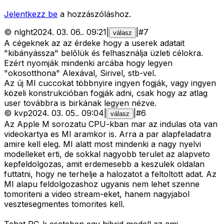
Jelentkezz be
a hozzászóláshoz.
©
nlght
2024. 03. 06.
.
09:21
|
|
#
7
válasz
A cégeknek az az érdeke hogy a userek adatait
"kibányássza" belőlük és felhasználja üzleti célokra.
Ezért nyomják mindenki arcába hogy legyen
"okosotthona" Alexával, Sirivel, stb-vel.
Az új MI cuccokat többnyire ingyen fogják, vagy ingyen
közeli konstrukcióban fogják adni, csak hogy az atlag
user továbbra is birkának legyen nézve.
©
kvp
2024. 03. 05.
.
09:04
|
|
#
6
válasz
Az Apple M sorozatu CPU-kban mar az indulas ota van
videokartya es MI aramkor is. Arra a par alapfeladatra
amire kell eleg. MI alatt most mindenki a nagy nyelvi
modelleket erti, de sokkal nagyobb terulet az alapveto
kepfeldolgozas, amit erdemesebb a keszulek oldalan
futtatni, hogy ne terhelje a halozatot a feltoltott adat. Az
MI alapu feldolgozashoz ugyanis nem lehet szenne
tomoriteni a video stream-eket, hanem nagyjabol
vesztesegmentes tomorites kell.