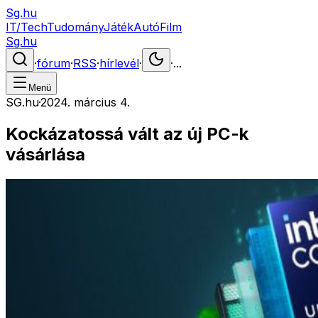
Sg.hu
IT/Tech
Tudomány
Játék
Autó
Film
Sg.hu
·
fórum
·
RSS
·
hírlevél
·
·
...
Menü
SG.hu
·
2024. március 4.
Kockázatossá vált az új PC-k
vásárlása