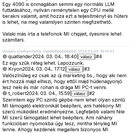
Egy 4090 is önmagában semmi egy normális LLM
futtatásához, nyilván reménytelen egy CPU mellé
berakni valamit, amit hozza ezt a teljesítményt és hűteni
is lehet, na meg valamilyen szinten megfizethető.
Valaki más írta a telefonok MI chipjeit, ilyesmire lehet
számítani.
Utoljára szerkesztette: Gabbbbbbbbbbbb, 2024.03.04. 19:14:43
©
quatlander
2024. 03. 04.
.
18:40
|
|
#
4
válasz
Ez egy szűk réteg lehet. Lapozzunk.
©
Kryon
2024. 03. 04.
.
17:12
|
|
#
3
válasz
Valószínűleg ez csak az új marketing bs., hogy aki nem
ért hozzá majd elhiszi, hogy ettől majd húdenagyonjó
lesz neki és már rohan is drága MI PC-t venni.
©
t_robert
2024. 03. 04.
.
15:59
|
|
#
2
válasz
Szerintem egy PC szintű gépbe nem lehet olyan szintű
MI támogató elektronikát beépíteni, ami hatékony MI
szerű müködést eredményezne. Legfeljebb valami féle
MI szerű támogatást lehet beépíteni. Ami náhány
funkcióban nyomokba úgy tesz, mintha tényleg MI
lenne. Ahogy kezdenek megjelleni bizonyos MI