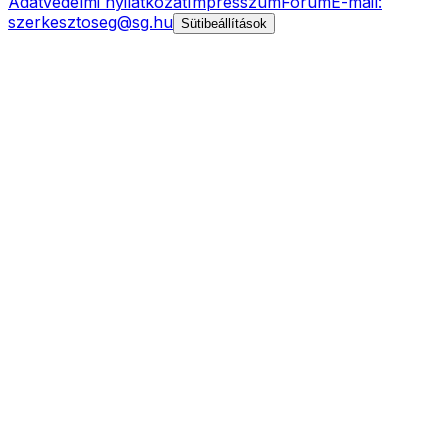
Adatvédelmi nyilatkozat
Impresszum
Fórum
E-mail:
szerkesztoseg@sg.hu
Sütibeállítások