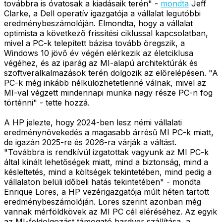
továbbra is óvatosak a kiadásaik terén" -
mondta
Jeff
Clarke, a Dell operatív igazgatója a vállalat legutóbbi
eredménybeszámolóján. Elmondta, hogy a vállalat
optimista a következő frissítési ciklussal kapcsolatban,
mivel a PC-k telepített bázisa tovább öregszik, a
Windows 10 jövő év végén elérkezik az életciklusa
végéhez, és az iparág az MI-alapú architektúrák és
szoftveralkalmazások terén dolgozik az előrelépésen. "A
PC-k még inkább nélkülözhetetlenné válnak, mivel az
MI-val végzett mindennapi munka nagy része PC-n fog
történni" - tette hozzá.
A HP jelezte, hogy 2024-ben lesz némi vállalati
eredménynövekedés a magasabb árrésű MI PC-k miatt,
de igazán 2025-re és 2026-ra várják a váltást.
"Továbbra is rendkívül izgatottak vagyunk az MI PC-k
által kínált lehetőségek miatt, mind a biztonság, mind a
késleltetés, mind a költségek tekintetében, mind pedig a
vállalaton belüli időbeli hatás tekintetében" - mondta
Enrique Lores, a HP vezérigazgatója múlt héten tartott
eredménybeszámolóján. Lores szerint azonban még
vannak mérföldkövek az MI PC cél eléréséhez. Az egyik
az MI-feldolgozást támogató hardver szállítása, a