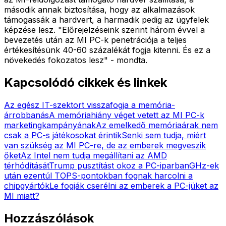
második annak biztosítása, hogy az alkalmazások
támogassák a hardvert, a harmadik pedig az ügyfelek
képzése lesz. "Előrejelzéseink szerint három évvel a
bevezetés után az MI PC-k penetrációja a teljes
értékesítésünk 40-60 százalékát fogja kitenni. És ez a
növekedés fokozatos lesz" - mondta.
Kapcsolódó cikkek és linkek
Az egész IT-szektort visszafogja a memória-
árrobbanás
A memóriahiány véget vetett az MI PC-k
marketingkampányának
Az emelkedő memóriaárak nem
csak a PC-s játékosokat érintik
Senki sem tudja, miért
van szükség az MI PC-re, de az emberek megveszik
őket
Az Intel nem tudja megállítani az AMD
térhódítását
Trump pusztítást okoz a PC-iparban
GHz-ek
után ezentúl TOPS-pontokban fognak harcolni a
chipgyártók
Le fogják cserélni az emberek a PC-jüket az
MI miatt?
Hozzászólások