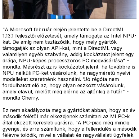
"A Microsoft február elején jelentette be a DirectML
1.13.1 fejlesztői előzetesét, amely támogatja az Intel NPU-
kat. De amíg nem tisztázódik, hogy mely gyártók
támogatják az olyan API-kat, mint a DirectML vagy
valamilyen egyéb szabvány, addig kockázatot jelent egy
drága, NPU-képes processzoros PC megvásárlása" -
mondta. Másrészt az is kockázatot jelent, ha továbbra is
NPU nélküli PC-ket vásárolunk, ha nagyméretű nyelvi
modelleket szeretnénk használni. "Jó régóta nem
fordulhatott elő az, hogy olyan eszközt vásárolunk,
amely elavul, mielőtt még elérne az ajtónkig a futár" -
mondta Cherry.
Ez nem akadályozta meg a gyártókat abban, hogy az év
második felétől már elkezdjenek számítani az MI PC-k
által okozott keresleti ugrásra. "A PC-piac még mindig
gyenge, és arra számítunk, hogy a fellendülés a második
félévre tolódik, mivel a vállalati és nagyvállalati ügyfelek