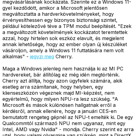
megvásárlásának kockázata. Szerinte ez a Windows 11-
gyel kezdődött, amikor a Microsoft jelentősen
megváltoztatta a hardverkövetelményeket, hogy
érvényesíthessen egy bizonyos biztonsági szintet,
például kötelezővé téve a TPM modul beépítését. "Ezek
a megváltozott követelmények kockázatot teremtettek
azzal, hogy hirtelen sok eszköz elavult, és megjelent
annak lehetősége, hogy az ember olyan új készüléket
vásároljon, amely a Windows 11 futtatására nem volt
alkalmas" -
jegyzi meg
Cherry.
Maga a Windows jelenleg nem használja ki az MI PC
hardvereket, bár állítólag ez még idén megtörténik.
Cherry azt állítja, hogy azon ügyfelek számára, akik
esetleg arra számítanak, hogy helyben, egy
klienseszközön végeznek majd MI-képzést, nem
egyértelmű, hogy milyen NPU-ra lesz szükség. "A
Microsoft és mások különösen hallgatnak erről a
kérdésről, annak ellenére, hogy a januári CES-en
bemutatott rengeteg gépnél az NPU-t emelték ki. De egy
Qualcommtól származó NPU nem ugyanaz, mint egy
Intel, AMD vagy Nvidia" - mondja. Cherry szerint ez arra
utal, hogy valami olyasmire van szükség, mint a DirectX,