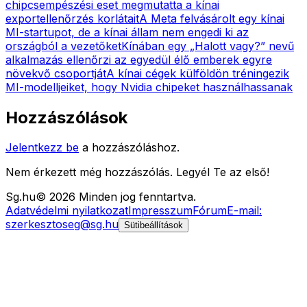
chipcsempészési eset megmutatta a kínai
exportellenőrzés korlátait
A Meta felvásárolt egy kínai
MI-startupot, de a kínai állam nem engedi ki az
országból a vezetőket
Kínában egy „Halott vagy?” nevű
alkalmazás ellenőrzi az egyedül élő emberek egyre
növekvő csoportját
A kínai cégek külföldön tréningezik
MI-modelljeiket, hogy Nvidia chipeket használhassanak
Hozzászólások
Jelentkezz be
a hozzászóláshoz.
Nem érkezett még hozzászólás. Legyél Te az első!
Sg
.hu
©
2026
Minden jog fenntartva.
Adatvédelmi nyilatkozat
Impresszum
Fórum
E-mail:
szerkesztoseg@sg.hu
Sütibeállítások