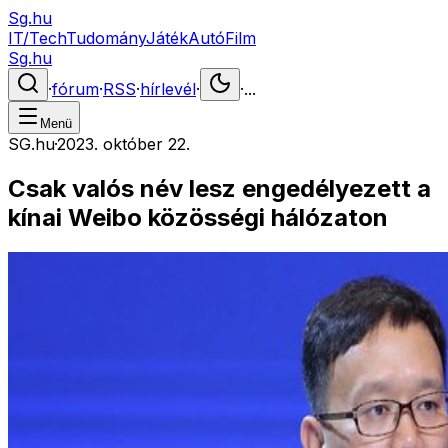
Sg.hu
IT/Tech
Tudomány
Játék
Autó
Film
Sg.hu
·
fórum
·
RSS
·
hírlevél
·
·
...
Menü
SG.hu
·
2023. október 22.
Csak valós név lesz engedélyezett a
kínai Weibo közösségi hálózaton