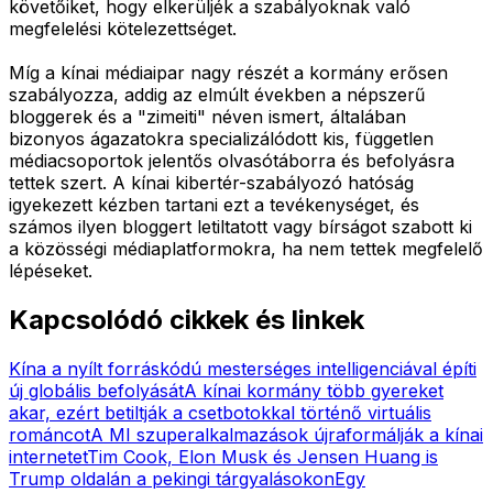
követőiket, hogy elkerüljék a szabályoknak való
megfelelési kötelezettséget.
Míg a kínai médiaipar nagy részét a kormány erősen
szabályozza, addig az elmúlt években a népszerű
bloggerek és a "zimeiti" néven ismert, általában
bizonyos ágazatokra specializálódott kis, független
médiacsoportok jelentős olvasótáborra és befolyásra
tettek szert. A kínai kibertér-szabályozó hatóság
igyekezett kézben tartani ezt a tevékenységet, és
számos ilyen bloggert letiltatott vagy bírságot szabott ki
a közösségi médiaplatformokra, ha nem tettek megfelelő
lépéseket.
Kapcsolódó cikkek és linkek
Kína a nyílt forráskódú mesterséges intelligenciával építi
új globális befolyását
A kínai kormány több gyereket
akar, ezért betiltják a csetbotokkal történő virtuális
románcot
A MI szuperalkalmazások újraformálják a kínai
internetet
Tim Cook, Elon Musk és Jensen Huang is
Trump oldalán a pekingi tárgyalásokon
Egy