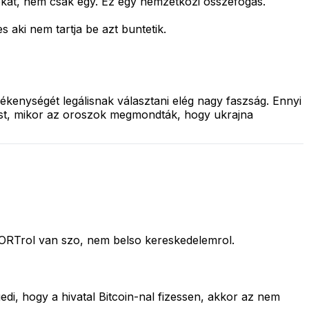
iokat, nem csak egy. Ez egy nemzetkozi osszefogas.
aki nem tartja be azt buntetik.
kenységét legálisnak választani elég nagy faszság. Ennyi
lást, mikor az oroszok megmondták, hogy ukrajna
IMPORTrol van szo, nem belso kereskedelemrol.
di, hogy a hivatal Bitcoin-nal fizessen, akkor az nem