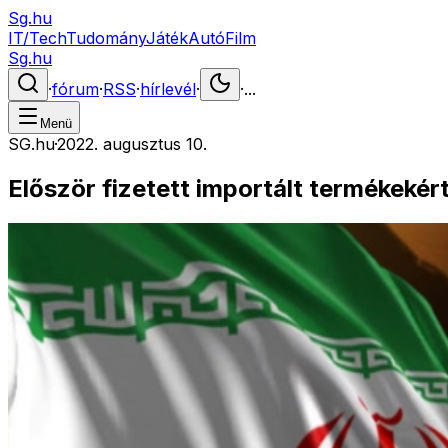
Sg.hu
IT/Tech
Tudomány
Játék
Autó
Film
Sg.hu
·
fórum
·
RSS
·
hírlevél
·
·
...
Menü
SG.hu
·
2022. augusztus 10.
Először fizetett importált termékekért