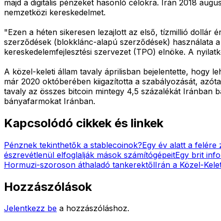
majd a digitális pénzeket hasonló célokra. Irán 2018 augu
nemzetközi kereskedelmet.
"Ezen a héten sikeresen lezajlott az első, tízmillió dollá
szerződések (blokklánc-alapú szerződések) használata a c
kereskedelemfejlesztési szervezet (TPO) elnöke. A nyilat
A közel-keleti állam tavaly áprilisban bejelentette, hogy 
már 2020 októberében kiigazította a szabályozását, azóta
tavaly az összes bitcoin mintegy 4,5 százalékát Iránban bá
bányafarmokat Iránban.
Kapcsolódó cikkek és linkek
Pénznek tekinthetők a stablecoinok?
Egy év alatt a felére
észrevétlenül elfoglalják mások számítógépeit
Egy brit inf
Hormuzi-szoroson áthaladó tankerektől
Irán a Közel-Kel
Hozzászólások
Jelentkezz be
a hozzászóláshoz.