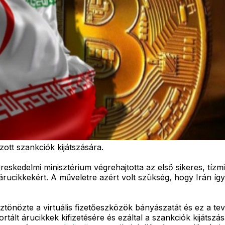
zott szankciók kijátszására.
eskedelmi minisztérium végrehajtotta az első sikeres, tízmi
 árucikkekért. A műveletre azért volt szükség, hogy Irán így
ösztönözte a virtuális fizetőeszközök bányászatát és ez a
ortált árucikkek kifizetésére és ezáltal a szankciók kijáts