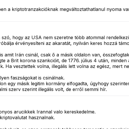
en a kriptotranzakcióknak megváltoztathatlanul nyoma van
n szó, hogy az USA nem szeretne több atommal rendelkező 
bálja érvényesíteni az akaratát, nyilván keres hozzá támog
is amit Irán csinál, csak ő a másik oldalon van, összefogta
e a Brit korona szankcióit, de 1776. július 4 után, minden am
. Ha vesztettek volna, illegális lett volna az egész, mert n
ilyen faszságokat is csinálnak.
lon egy másik legitim kormány elfogadta, úgyhogy szerintem 
 szerv szerint illegális volt, de erről semmi hír.
izonyos arucikkek Irannal valo kereskedelme.
 kriptovalutat hasznalnak.