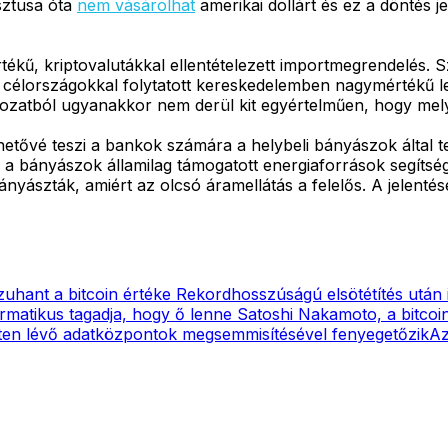
sztusa óta
nem vásárolhat
amerikai dollárt és ez a döntés j
r értékű, kriptovalutákkal ellentételezett importmegrendelés
élországokkal folytatott kereskedelemben nagymértékű lesz
kozatból ugyanakkor nem derül kit egyértelműen, hogy melyi
lehetővé teszi a bankok számára a helybeli bányászok által t
 a bányászok államilag támogatott energiaforrások segítség
nyászták, amiért az olcsó áramellátás a felelős. A jelentés
 zuhant a bitcoin értéke
Rekordhosszúságú elsötétítés után 
ormatikus tagadja, hogy ő lenne Satoshi Nakamoto, a bitcoin 
eten lévő adatközpontok megsemmisítésével fenyegetőzik
Az