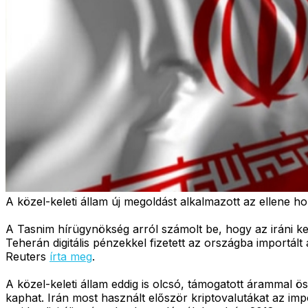
A közel-keleti állam új megoldást alkalmazott az ellene ho
A Tasnim hírügynökség arról számolt be, hogy az iráni ker
Teherán digitális pénzekkel fizetett az országba importált
Reuters
írta meg
.
A közel-keleti állam eddig is olcsó, támogatott árammal 
kaphat. Irán most használt először kriptovalutákat az imp