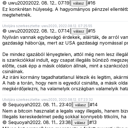
©
uwu2020
2022. 08. 12.
.
07:19
|
|
#
16
válasz
Ez konkrétan hülyeség. A hagyományos pénzzel ellentétb
megtehetnék.
Utoljára szerkesztette: uwu2020, 2022.08.12. 07:25:55
©
uwu2020
2022. 08. 12.
.
07:14
|
|
#
15
válasz
Nyilván vannak egybevágó érdekek, aláírták, de arról va
gazdasági háborúja, mert az USA gazdasági nyomással pró
De mindez igazából lényegtelen, attól még nem lesz illegál
is szankciókkal indult, egy csapat illegális bűnöző megszegt
előtte, csak épp a másik oldalon állnak, mint a szankciózók
csinálnak.
Az iráni kormány tagadhatatlanul létezik és legitim, akárm
A hab a torán, hogy nem is egyedül csinálta, a másik olda
megkérdőjelezni, ha valamelyik országban valamelyik hatalmi
Utoljára szerkesztette: uwu2020, 2022.08.12. 07:23:32
©
Sequoyah
2022. 08. 11.
.
23:40
|
|
#
14
válasz
Nem a bitcoin hasznalat a legalis vagy illegalis, hanem b
Illegalis kereskedelmet pedig sokkal konnyebb titkolni, ha
©
Sequoyah
2022. 08. 11.
.
23:38
|
|
#
13
válasz