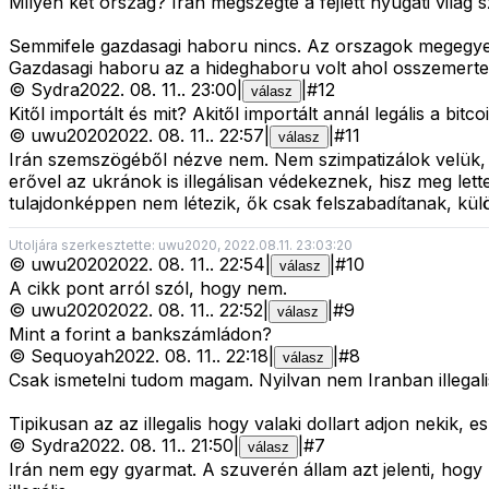
Milyen ket orszag? Iran megszegte a fejlett nyugati vila
Semmifele gazdasagi haboru nincs. Az orszagok megegyezt
Gazdasagi haboru az a hideghaboru volt ahol osszemertek
©
Sydra
2022. 08. 11.
.
23:00
|
|
#
12
válasz
Kitől importált és mit? Akitől importált annál legális a bitc
©
uwu2020
2022. 08. 11.
.
22:57
|
|
#
11
válasz
Irán szemszögéből nézve nem. Nem szimpatizálok velük, d
erővel az ukránok is illegálisan védekeznek, hisz meg le
tulajdonképpen nem létezik, ők csak felszabadítanak, kü
Utoljára szerkesztette: uwu2020, 2022.08.11. 23:03:20
©
uwu2020
2022. 08. 11.
.
22:54
|
|
#
10
válasz
A cikk pont arról szól, hogy nem.
©
uwu2020
2022. 08. 11.
.
22:52
|
|
#
9
válasz
Mint a forint a bankszámládon?
©
Sequoyah
2022. 08. 11.
.
22:18
|
|
#
8
válasz
Csak ismetelni tudom magam. Nyilvan nem Iranban illegali
Tipikusan az az illegalis hogy valaki dollart adjon nekik, 
©
Sydra
2022. 08. 11.
.
21:50
|
|
#
7
válasz
Irán nem egy gyarmat. A szuverén állam azt jelenti, hogy