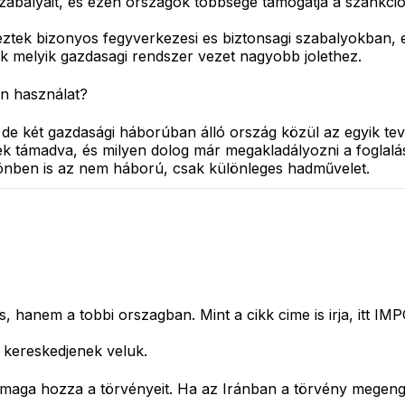
g szabalyait, es ezen orszagok tobbsege tamogatja a szankc
ek bizonyos fegyverkezesi es biztonsagi szabalyokban, es 
 melyik gazdasagi rendszer vezet nagyobb jolethez.
oin használat?
e két gazdasági háborúban álló ország közül az egyik tevé
ttek támadva, és milyen dolog már megakladályozni a fogla
lönben is az nem háború, csak különleges hadművelet.
s, hanem a tobbi orszagban. Mint a cikk cime is irja, itt 
es kereskedjenek veluk.
 maga hozza a törvényeit. Ha az Iránban a törvény megenge