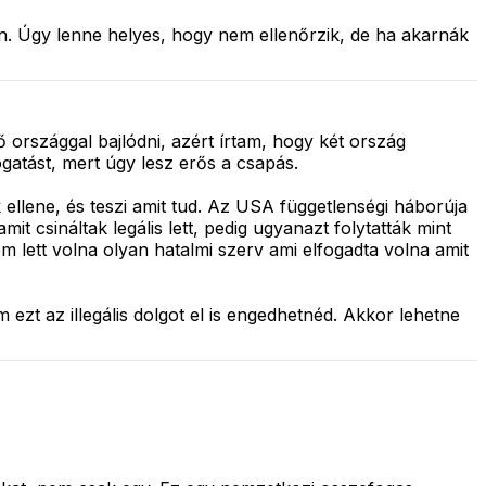
. Úgy lenne helyes, hogy nem ellenőrzik, de ha akarnák
országgal bajlódni, azért írtam, hogy két ország
atást, mert úgy lesz erős a csapás.
k ellene, és teszi amit tud. Az USA függetlenségi háborúja
it csináltak legális lett, pedig ugyanazt folytatták mint
em lett volna olyan hatalmi szerv ami elfogadta volna amit
ezt az illegális dolgot el is engedhetnéd. Akkor lehetne