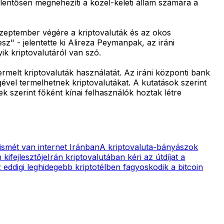
elentősen megnehezíti a közel-keleti állam számára a
. Szeptember végére a kriptovaluták és az okos
" - jelentette ki Alireza Peymanpak, az iráni
k kriptovalutáról van szó.
ermelt kriptovaluták használatát. Az iráni központi bank
ével termelhetnek kriptovalutákat. A kutatások szerint
ek szerint főként kínai felhasználók hoztak létre
ismét van internet Iránban
A kriptovaluta-bányászok
kifejlesztője
Irán kriptovalutában kéri az útdíjat a
 eddigi leghidegebb kriptotélben fagyoskodik a bitcoin