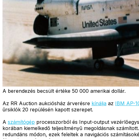
A berendezés becsült értéke 50 000 amerikai dollár.
Az RR Auction aukciósház árverésre
kínálja
az
IBM AP-1
űrsiklók 20 repülésén kapott szerepet.
A
számítógép
processzorból és Input-output vezérlőegysé
korában kiemelkedő teljesítményű megoldásnak számított.
redundáns módon, ezek feleltek a navigációs számításokér