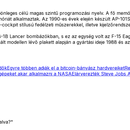
lönleges célú magas szintű programozási nyelv. A fő memór
móriát alkalmaztak. Az 1990-es évek elején készült AP-101S
-cockpit stílusú fedélzeti műszerekkel, illetve kijelzőrend
 B-1B Lancer bombázókban, s ez az egység volt az F-15 Eag
t modellen lévő plakett alapján a gyártási ideje 1988 és az 
dők
Egyre többen adják el a bitcoin-bányász hardvereiket
Re
ógépeket akar alkalmazni a NASA
Elárverezték Steve Jobs 
alva?"