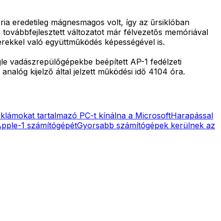
ia eredetileg mágnesmagos volt, így az űrsiklóban
 továbbfejlesztett változatot már félvezetős memóriával
szerekkel való együttműködés képességével is.
le vadászrepülőgépekbe beépített AP-1 fedélzeti
analóg kijelző által jelzett működési idő 4104 óra.
klámokat tartalmazó PC-t kínálna a Microsoft
Harapással
Apple-1 számítógépét
Gyorsabb számítógépek kerülnek az