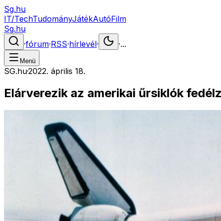
Sg.hu
IT/Tech
Tudomány
Játék
Autó
Film
Sg.hu
·
fórum
·
RSS
·
hírlevél
·
·
...
Menü
SG.hu
·
2022. április 18.
Elárverezik az amerikai űrsiklók fedé