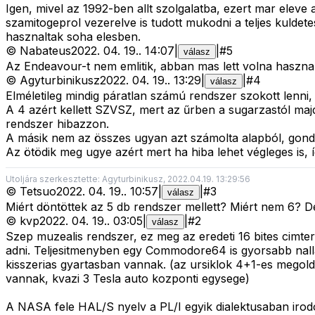
Igen, mivel az 1992-ben allt szolgalatba, ezert mar eleve 
szamitogeprol vezerelve is tudott mukodni a teljes kuldete
hasznaltak soha elesben.
©
Nabateus
2022. 04. 19.
.
14:07
|
|
#
5
válasz
Az Endeavour-t nem emlitik, abban mas lett volna haszna
©
Agyturbinikusz
2022. 04. 19.
.
13:29
|
|
#
4
válasz
Elméletileg mindig páratlan számú rendszer szokott lenni, 
A 4 azért kellett SZVSZ, mert az űrben a sugarzastól ma
rendszer hibazzon.
A másik nem az összes ugyan azt számolta alapból, gond
Az ötödik meg ugye azért mert ha hiba lehet végleges is, í
Utoljára szerkesztette: Agyturbinikusz, 2022.04.19. 13:29:56
©
Tetsuo
2022. 04. 19.
.
10:57
|
|
#
3
válasz
Miért döntöttek az 5 db rendszer mellett? Miért nem 6? De
©
kvp
2022. 04. 19.
.
03:05
|
|
#
2
válasz
Szep muzealis rendszer, ez meg az eredeti 16 bites cimte
adni. Teljesitmenyben egy Commodore64 is gyorsabb nalla
kisszerias gyartasban vannak. (az ursiklok 4+1-es megol
vannak, kvazi 3 Tesla auto kozponti egysege)
A NASA fele HAL/S nyelv a PL/I egyik dialektusaban irod