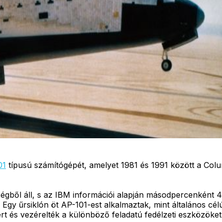
01
típusú számítógépét, amelyet 1981 és 1991 között a Colum
gből áll, s az IBM információi alapján másodpercenként 48
 Egy űrsiklón öt AP-101-est alkalmaztak, mint általános c
t és vezérelték a különböző feladatú fedélzeti eszközöket,