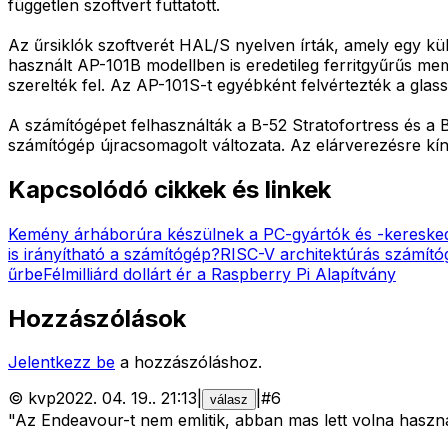
független szoftvert futtatott.
Az űrsiklók szoftverét HAL/S nyelven írták, amely egy kü
használt AP-101B modellben is eredetileg ferritgyűrűs me
szerelték fel. Az AP-101S-t egyébként felvértezték a glass
A számítógépet felhasználták a B-52 Stratofortress és a
számítógép újracsomagolt változata. Az elárverezésre kínál
Kapcsolódó cikkek és linkek
Kemény árháborúra készülnek a PC-gyártók és -kereske
is irányítható a számítógép?
RISC-V architektúrás számít
űrbe
Félmilliárd dollárt ér a Raspberry Pi Alapítvány
Hozzászólások
Jelentkezz be
a hozzászóláshoz.
©
kvp
2022. 04. 19.
.
21:13
|
|
#
6
válasz
"Az Endeavour-t nem emlitik, abban mas lett volna haszn