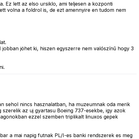
 Ez lett az elso ursiklo, ami teljesen a kozponti
 lett volna a foldrol is, de ezt amennyire en tudom nem
at.
 jobban jöhet ki, hiszen egyszerre nem valószínű hogy 3
i.
tosan sehol nincs hasznalatban, ha muzeumnak oda merik
szerelik az uj gyartasu Boeing 737-esekbe, igy azok
ragonokban ezzel szemben triplikalt linuxos gepek
 bar a mai napig futnak PL/I-es banki rendszerek es meg