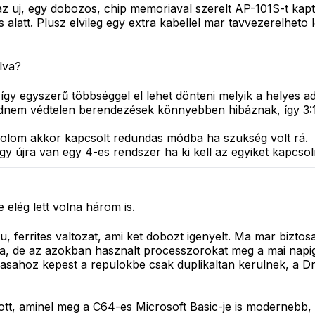
az uj, egy dobozos, chip memoriaval szerelt AP-101S-t kapta.
s alatt. Plusz elvileg egy extra kabellel mar tavvezerelheto
lva?
így egyszerű többséggel el lehet dönteni melyik a helyes ad
jdnem védtelen berendezések könnyebben hibáznak, így 3:1
olom akkor kapcsolt redundas módba ha szükség volt rá.
gy újra van egy 4-es rendszer ha ki kell az egyiket kapcsoln
 elég lett volna három is.
ru, ferrites valtozat, ami ket dobozt igenyelt. Ma mar biz
, de az azokban hasznalt processzorokat meg a mai napig 
dasahoz kepest a repulokbe csak duplikaltan kerulnek, a D
ott, aminel meg a C64-es Microsoft Basic-je is modernebb,