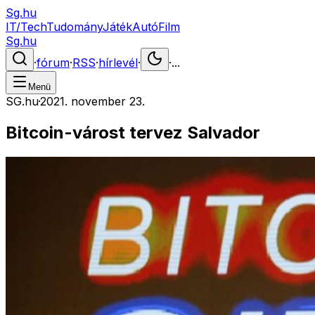
Sg.hu
IT/Tech
Tudomány
Játék
Autó
Film
Sg.hu
·
fórum
·
RSS
·
hírlevél
·
·
...
Menü
SG.hu
·
2021. november 23.
Bitcoin-várost tervez Salvador