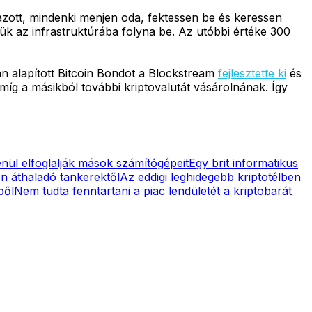
azott, mindenki menjen oda, fektessen be és keressen
lük az infrastruktúrába folyna be. Az utóbbi értéke 300
an alapított Bitcoin Bondot a Blockstream
fejlesztette ki
és
 míg a másikból további kriptovalutát vásárolnának. Így
nül elfoglalják mások számítógépeit
Egy brit informatikus
on áthaladó tankerektől
Az eddigi leghidegebb kriptotélben
ből
Nem tudta fenntartani a piac lendületét a kriptobarát