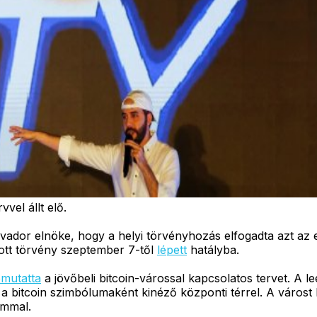
vel állt elő.
dor elnöke, hogy a helyi törvényhozás elfogadta azt az el
dott törvény szeptember 7-től
lépett
hatályba.
mutatta
a jövőbeli bitcoin-várossal kapcsolatos tervet. A 
, a bitcoin szimbólumaként kinéző központi térrel. A város
ammal.