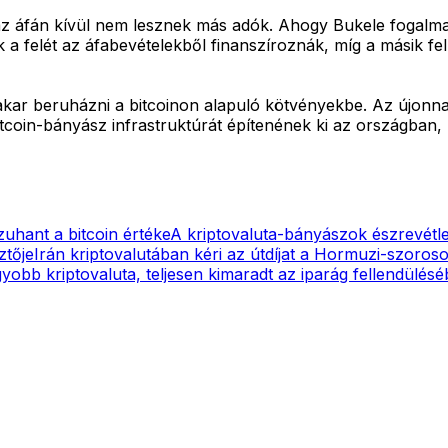
 az áfán kívül nem lesznek más adók. Ahogy Bukele fogalm
 a felét az áfabevételekből finanszíroznák, míg a másik fe
t akar beruházni a bitcoinon alapuló kötvényekbe. Az újonn
bitcoin-bányász infrastruktúrát építenének ki az országban,
 zuhant a bitcoin értéke
A kriptovaluta-bányászok észrevétle
ztője
Irán kriptovalutában kéri az útdíjat a Hormuzi-szoros
obb kriptovaluta, teljesen kimaradt az iparág fellendülésé