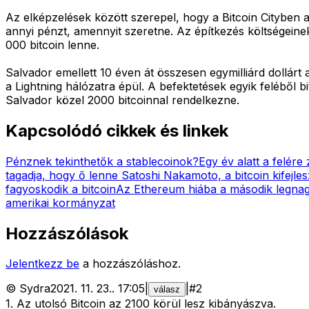
Az elképzelések között szerepel, hogy a Bitcoin Cityben
annyi pénzt, amennyit szeretne. Az építkezés költségeinek
000 bitcoin lenne.
Salvador emellett 10 éven át összesen egymilliárd dollár
a Lightning hálózatra épül. A befektetések egyik feléből 
Salvador közel 2000 bitcoinnal rendelkezne.
Kapcsolódó cikkek és linkek
Pénznek tekinthetők a stablecoinok?
Egy év alatt a felére
tagadja, hogy ő lenne Satoshi Nakamoto, a bitcoin kifejles
fagyoskodik a bitcoin
Az Ethereum hiába a második legnagy
amerikai kormányzat
Hozzászólások
Jelentkezz be
a hozzászóláshoz.
©
Sydra
2021. 11. 23.
.
17:05
|
|
#
2
válasz
1. Az utolsó Bitcoin az 2100 körül lesz kibányászva.