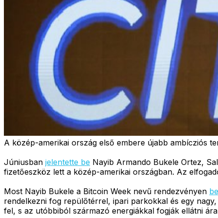
A közép-amerikai ország első embere újabb ambícziós terv
Júniusban
jelentette be
Nayib Armando Bukele Ortez, Salva
fizetőeszköz lett a közép-amerikai országban. Az elfoga
Most Nayib Bukele a Bitcoin Week nevű rendezvényen
be
rendelkezni fog repülőtérrel, ipari parkokkal és egy nagy
fel, s az utóbbiból származó energiákkal fogják ellátni ár