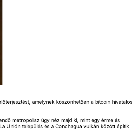
őterjesztést, amelynek köszönhetően a bitcoin hivatalos
leendő metropolisz úgy néz majd ki, mint egy érme és
t La Unión település és a Conchagua vulkán között építik