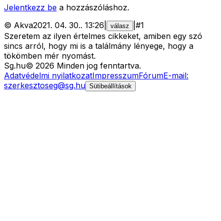
Jelentkezz be
a hozzászóláshoz.
©
Akva
2021. 04. 30.
.
13:26
|
|
#
1
válasz
Szeretem az ilyen értelmes cikkeket, amiben egy szó
sincs arról, hogy mi is a találmány lényege, hogy a
tökömben mér nyomást.
Sg
.hu
©
2026
Minden jog fenntartva.
Adatvédelmi nyilatkozat
Impresszum
Fórum
E-mail:
szerkesztoseg@sg.hu
Sütibeállítások