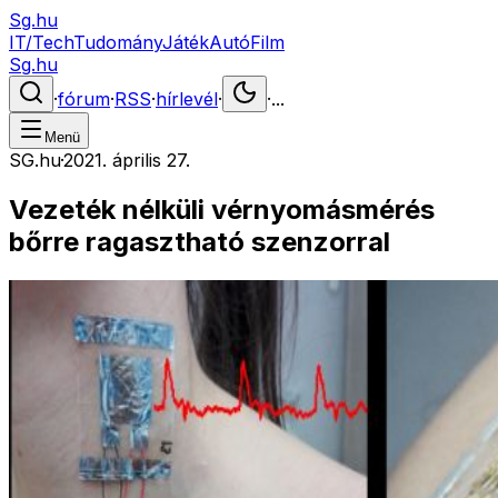
Sg.hu
IT/Tech
Tudomány
Játék
Autó
Film
Sg.hu
·
fórum
·
RSS
·
hírlevél
·
·
...
Menü
SG.hu
·
2021. április 27.
Vezeték nélküli vérnyomásmérés
bőrre ragasztható szenzorral