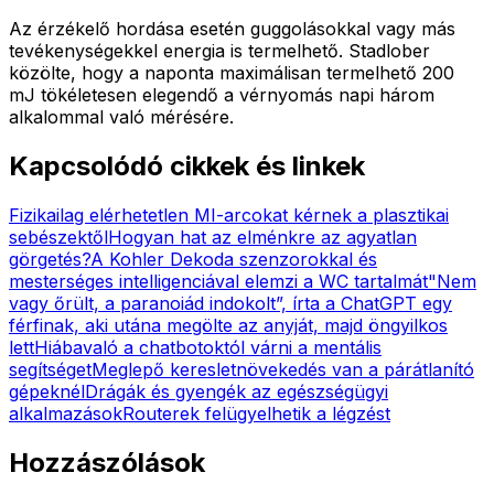
Az érzékelő hordása esetén guggolásokkal vagy más
tevékenységekkel energia is termelhető. Stadlober
közölte, hogy a naponta maximálisan termelhető 200
mJ tökéletesen elegendő a vérnyomás napi három
alkalommal való mérésére.
Kapcsolódó cikkek és linkek
Fizikailag elérhetetlen MI-arcokat kérnek a plasztikai
sebészektől
Hogyan hat az elménkre az agyatlan
görgetés?
A Kohler Dekoda szenzorokkal és
mesterséges intelligenciával elemzi a WC tartalmát
"Nem
vagy őrült, a paranoiád indokolt”, írta a ChatGPT egy
férfinak, aki utána megölte az anyját, majd öngyilkos
lett
Hiábavaló a chatbotoktól várni a mentális
segítséget
Meglepő keresletnövekedés van a párátlanító
gépeknél
Drágák és gyengék az egészségügyi
alkalmazások
Routerek felügyelhetik a légzést
Hozzászólások