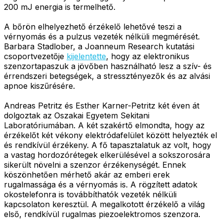
200 mJ energia is termelhető.
A bőrön elhelyezhető érzékelő lehetővé teszi a
vérnyomás és a pulzus vezeték nélküli megmérését.
Barbara Stadlober, a Joanneum Research kutatási
csoportvezetője
kijelentette
, hogy az elektronikus
szenzortapaszuk a jövőben használható lesz a szív- és
érrendszeri betegségek, a stressztényezők és az alvási
apnoe kiszűrésére.
Andreas Petritz és Esther Karner-Petritz két éven át
dolgoztak az Oszakai Egyetem Sekitani
Laboratóriumában. A két szakértő elmondta, hogy az
érzékelőt két vékony elektródafelület között helyezték el
és rendkívül érzékeny. A fő tapasztalatuk az volt, hogy
a vastag hordozórétegek elkerülésével a sokszorosára
sikerült növelni a szenzor érzékenységét. Ennek
köszönhetően mérhető akár az emberi erek
rugalmassága és a vérnyomás is. A rögzített adatok
okostelefonra is továbbíthatók vezeték nélküli
kapcsolaton keresztül. A megalkotott érzékelő a világ
első, rendkívül rugalmas piezoelektromos szenzora.