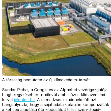
A társaság bemutatta az új klímavédelmi tervét.
Sundar Pichai, a Google és az Alphabet vezérigazgatója
blogbejegyzésében rendkívül ambíciózus klímavédelmi
tervet
jelentett be
. A menedzser mindenekelőtt azt
hangsúlyozta, hogy a saját adataik alapján kompenzálták
a két cég alapítása óta kibocsátott teljes szén-dioxid-