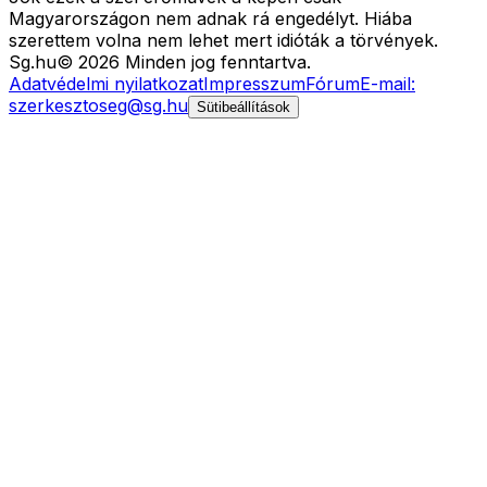
Magyarországon nem adnak rá engedélyt. Hiába
szerettem volna nem lehet mert idióták a törvények.
Sg
.hu
©
2026
Minden jog fenntartva.
Adatvédelmi nyilatkozat
Impresszum
Fórum
E-mail:
szerkesztoseg@sg.hu
Sütibeállítások