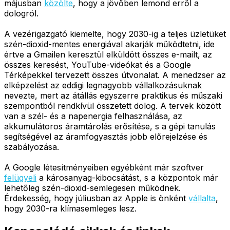
májusban
közölte
, hogy a jövőben lemond erről a
dologról.
A vezérigazgató kiemelte, hogy 2030-ig a teljes üzletüket
szén-dioxid-mentes energiával akarják működtetni, ide
értve a Gmailen keresztül elküldött összes e-mailt, az
összes keresést, YouTube-videókat és a Google
Térképekkel tervezett összes útvonalat. A menedzser az
elképzelést az eddigi legnagyobb vállalkozásuknak
nevezte, mert az átállás egyszerre praktikus és műszaki
szempontból rendkívül összetett dolog. A tervek között
van a szél- és a napenergia felhasználása, az
akkumulátoros áramtárolás erősítése, s a gépi tanulás
segítségével az áramfogyasztás jobb előrejelzése és
szabályozása.
A Google létesítményeiben egyébként már szoftver
felügyeli
a károsanyag-kibocsátást, s a központok már
lehetőleg szén-dioxid-semlegesen működnek.
Érdekesség, hogy júliusban az Apple is önként
vállalta
,
hogy 2030-ra klímasemleges lesz.