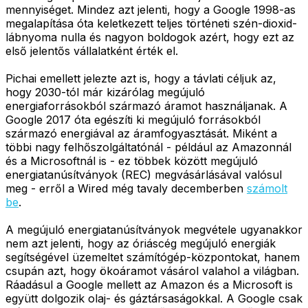
mennyiséget. Mindez azt jelenti, hogy a Google 1998-as
megalapítása óta keletkezett teljes történeti szén-dioxid-
lábnyoma nulla és nagyon boldogok azért, hogy ezt az
első jelentős vállalatként érték el.
Pichai emellett jelezte azt is, hogy a távlati céljuk az,
hogy 2030-tól már kizárólag megújuló
energiaforrásokból származó áramot használjanak. A
Google 2017 óta egészíti ki megújuló forrásokból
származó energiával az áramfogyasztását. Miként a
többi nagy felhőszolgáltatónál - például az Amazonnál
és a Microsoftnál is - ez többek között megújuló
energiatanúsítványok (REC) megvásárlásával valósul
meg - erről a Wired még tavaly decemberben
számolt
be
.
A megújuló energiatanúsítványok megvétele ugyanakkor
nem azt jelenti, hogy az óriáscég megújuló energiák
segítségével üzemeltet számítógép-központokat, hanem
csupán azt, hogy ökoáramot vásárol valahol a világban.
Ráadásul a Google mellett az Amazon és a Microsoft is
együtt dolgozik olaj- és gáztársaságokkal. A Google csak