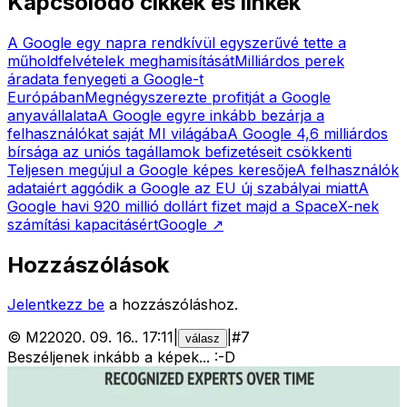
Kapcsolódó cikkek és linkek
A Google egy napra rendkívül egyszerűvé tette a
műholdfelvételek meghamisítását
Milliárdos perek
áradata fenyegeti a Google-t
Európában
Megnégyszerezte profitját a Google
anyavállalata
A Google egyre inkább bezárja a
felhasználókat saját MI világába
A Google 4,6 milliárdos
bírsága az uniós tagállamok befizetéseit csökkenti
Teljesen megújul a Google képes keresője
A felhasználók
adataiért aggódik a Google az EU új szabályai miatt
A
Google havi 920 millió dollárt fizet majd a SpaceX-nek
számítási kapacitásért
Google
↗
Hozzászólások
Jelentkezz be
a hozzászóláshoz.
©
M2
2020. 09. 16.
.
17:11
|
|
#
7
válasz
Beszéljenek inkább a képek... :-D