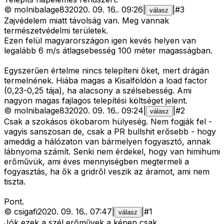
©
molnibalage83
2020. 09. 16.
.
09:26
|
|
#
3
válasz
Zajvédelem miatt távolság van. Meg vannak
természetvédelmi területek.
Ezen felül magyarországon igen kevés helyen van
legalább 6 m/s átlagsebesség 100 méter magasságban.
Egyszerűen értelme nincs telepíteni őket, mert drágán
termelnének. Hiába magas a Kisalföldön a load factor
(0,23-0,25 tája), ha alacsony a szélsebesség. Ami
nagyon magas fajlagos telepítési költséget jelent.
©
molnibalage83
2020. 09. 16.
.
09:24
|
|
#
2
válasz
Csak a szokásos ökobarom hülyeség. Nem fogják fel -
vagyis sanszosan de, csak a PR bullshit erősebb - hogy
ameddig a hálózaton van bármelyen fogyasztó, annak
lábnyoma számít. Senki nem érdekel, hogy van himihumi
erőművük, ami éves mennyiségben megtermeli a
fogyasztás, ha ők a gridről veszik az áramot, ami nem
tiszta.
Pont.
©
csigafi
2020. 09. 16.
.
07:47
|
|
#
1
válasz
Jók ezek a szél erőművek a képen csak