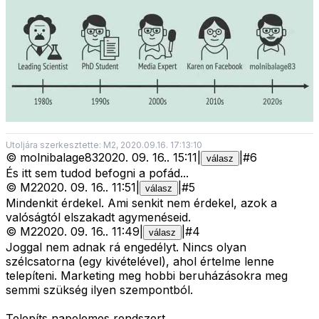
Utoljára szerkesztette: M2, 2020.09.16. 17:13:10
©
molnibalage83
2020. 09. 16.
.
15:11
|
|
#
6
válasz
És itt sem tudod befogni a pofád...
©
M2
2020. 09. 16.
.
11:51
|
|
#
5
válasz
Mindenkit érdekel. Ami senkit nem érdekel, azok a
valóságtól elszakadt agymenéseid.
©
M2
2020. 09. 16.
.
11:49
|
|
#
4
válasz
Joggal nem adnak rá engedélyt. Nincs olyan
szélcsatorna (egy kivételével), ahol értelme lenne
telepíteni. Marketing meg hobbi beruházásokra meg
semmi szükség ilyen szempontból.
Telepíts napelemes rendszert.