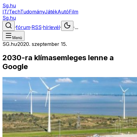
Sg.hu
IT/Tech
Tudomány
Játék
Autó
Film
Sg.hu
·
fórum
·
RSS
·
hírlevél
·
·
...
Menü
SG.hu
·
2020. szeptember 15.
2030-ra klímasemleges lenne a
Google