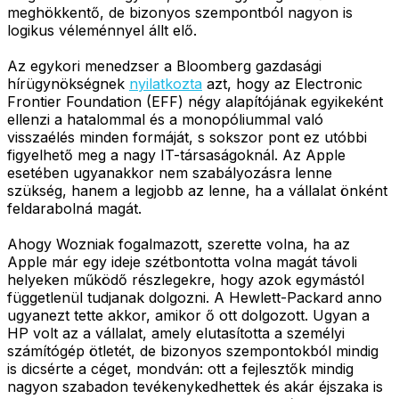
meghökkentő, de bizonyos szempontból nagyon is
logikus véleménnyel állt elő.
Az egykori menedzser a Bloomberg gazdasági
hírügynökségnek
nyilatkozta
azt, hogy az Electronic
Frontier Foundation (EFF) négy alapítójának egyikeként
ellenzi a hatalommal és a monopóliummal való
visszaélés minden formáját, s sokszor pont ez utóbbi
figyelhető meg a nagy IT-társaságoknál. Az Apple
esetében ugyanakkor nem szabályozásra lenne
szükség, hanem a legjobb az lenne, ha a vállalat önként
feldarabolná magát.
Ahogy Wozniak fogalmazott, szerette volna, ha az
Apple már egy ideje szétbontotta volna magát távoli
helyeken működő részlegekre, hogy azok egymástól
függetlenül tudjanak dolgozni. A Hewlett-Packard anno
ugyanezt tette akkor, amikor ő ott dolgozott. Ugyan a
HP volt az a vállalat, amely elutasította a személyi
számítógép ötletét, de bizonyos szempontokból mindig
is dicsérte a céget, mondván: ott a fejlesztők mindig
nagyon szabadon tevékenykedhettek és akár éjszaka is