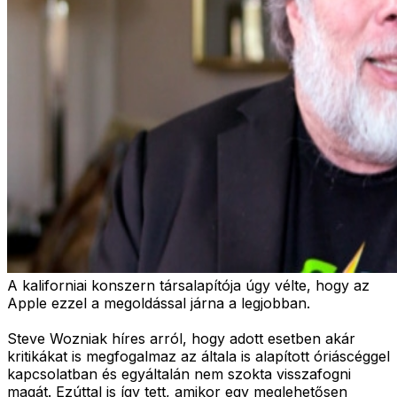
A kaliforniai konszern társalapítója úgy vélte, hogy az
Apple ezzel a megoldással járna a legjobban.
Steve Wozniak híres arról, hogy adott esetben akár
kritikákat is megfogalmaz az általa is alapított óriáscéggel
kapcsolatban és egyáltalán nem szokta visszafogni
magát. Ezúttal is így tett, amikor egy meglehetősen