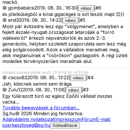
mackó.
©
gombabácsi
2019. 08. 30.
.
16:30
|
|
#
6
válasz
és jólelkűségből a kínai gigacégek is ezt teszik majd 😊))
©
end3
2019. 08. 30.
.
14:22
|
|
#
5
válasz
Most pár évtizedre lesz egy "völgymenet", amelyben a
fejlett északi-nyugati országokat letarolják a "forró
vidékekről" érkező népvándorlók és azok 2.-3.
generációs, helyben született szaporulata sem lesz még
elég polgárosodott. Azok a vállalatok maradnak meg,
akik megtanulnak a "csórókon" gazdagodni. A régi üzleti
modellek törvényszerűen maradnak alul.
Utoljára szerkesztette: end3, 2019.08.30. 14:23:36
©
csicso82
2019. 08. 30.
.
13:22
|
|
#
4
válasz
Jah, kibicnek semmi sem drága.
©
Zulu12
2019. 08. 30.
.
11:06
|
|
#
3
válasz
Egy túlárazott túró az egész Epőől vállalat összes
vacka...
További bejegyzések a fórumban...
Sg
.hu
©
2026
Minden jog fenntartva.
Adatvédelmi nyilatkozat
Impresszum
Fórum
E-mail:
szerkesztoseg@sg.hu
Sütibeállítások