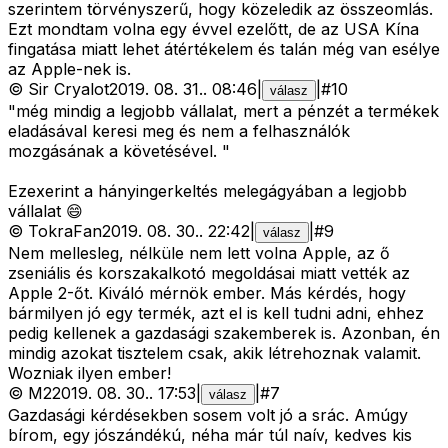
szerintem törvényszerű, hogy közeledik az összeomlás.
Ezt mondtam volna egy évvel ezelőtt, de az USA Kína
fingatása miatt lehet átértékelem és talán még van esélye
az Apple-nek is.
©
Sir Cryalot
2019. 08. 31.
.
08:46
|
|
#
10
válasz
"még mindig a legjobb vállalat, mert a pénzét a termékek
eladásával keresi meg és nem a felhasználók
mozgásának a követésével. "
Ezexerint a hányingerkeltés melegágyában a legjobb
vállalat 😄
©
TokraFan
2019. 08. 30.
.
22:42
|
|
#
9
válasz
Nem mellesleg, nélküle nem lett volna Apple, az ő
zseniális és korszakalkotó megoldásai miatt vették az
Apple 2-őt. Kiváló mérnök ember. Más kérdés, hogy
bármilyen jó egy termék, azt el is kell tudni adni, ehhez
pedig kellenek a gazdasági szakemberek is. Azonban, én
mindig azokat tisztelem csak, akik létrehoznak valamit.
Wozniak ilyen ember!
©
M2
2019. 08. 30.
.
17:53
|
|
#
7
válasz
Gazdasági kérdésekben sosem volt jó a srác. Amúgy
bírom, egy jószándékú, néha már túl naív, kedves kis