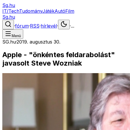
Sg.hu
IT/Tech
Tudomány
Játék
Autó
Film
Sg.hu
·
fórum
·
RSS
·
hírlevél
·
·
...
Menü
SG.hu
·
2019. augusztus 30.
Apple - "önkéntes feldarabolást"
javasolt Steve Wozniak