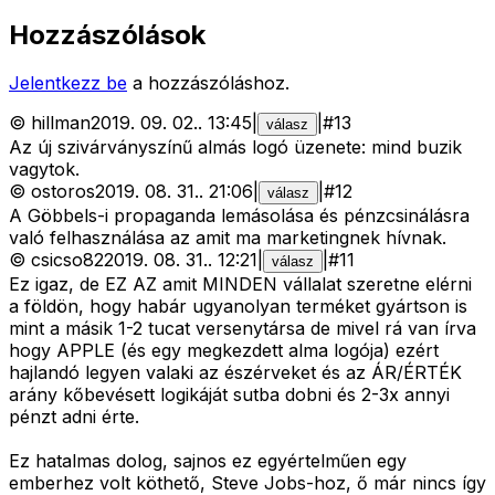
Hozzászólások
Jelentkezz be
a hozzászóláshoz.
©
hillman
2019. 09. 02.
.
13:45
|
|
#
13
válasz
Az új szivárványszínű almás logó üzenete: mind buzik
vagytok.
©
ostoros
2019. 08. 31.
.
21:06
|
|
#
12
válasz
A Göbbels-i propaganda lemásolása és pénzcsinálásra
való felhasználása az amit ma marketingnek hívnak.
©
csicso82
2019. 08. 31.
.
12:21
|
|
#
11
válasz
Ez igaz, de EZ AZ amit MINDEN vállalat szeretne elérni
a földön, hogy habár ugyanolyan terméket gyártson is
mint a másik 1-2 tucat versenytársa de mivel rá van írva
hogy APPLE (és egy megkezdett alma logója) ezért
hajlandó legyen valaki az észérveket és az ÁR/ÉRTÉK
arány kőbevésett logikáját sutba dobni és 2-3x annyi
pénzt adni érte.
Ez hatalmas dolog, sajnos ez egyértelműen egy
emberhez volt köthető, Steve Jobs-hoz, ő már nincs így