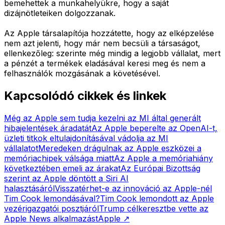
bemehettek a munkahelyükre, hogy a saját
dizájnötleteiken dolgozzanak.
Az Apple társalapítója hozzátette, hogy az elképzelése
nem azt jelenti, hogy már nem becsüli a társaságot,
ellenkezőleg: szerinte még mindig a legjobb vállalat, mert
a pénzét a termékek eladásával keresi meg és nem a
felhasználók mozgásának a követésével.
Kapcsolódó cikkek és linkek
Még az Apple sem tudja kezelni az MI által generált
hibajelentések áradatát
Az Apple beperelte az OpenAI-t,
üzleti titkok eltulajdonításával vádolja az MI
vállalatot
Meredeken drágulnak az Apple eszközei a
memóriachipek válsága miatt
Az Apple a memóriahiány
következtében emeli az árakat
Az Európai Bizottság
szerint az Apple döntött a Siri AI
halasztásáról
Visszatérhet-e az innováció az Apple-nél
Tim Cook lemondásával?
Tim Cook lemondott az Apple
vezérigazgatói posztjáról
Trump célkeresztbe vette az
Apple News alkalmazást
Apple
↗