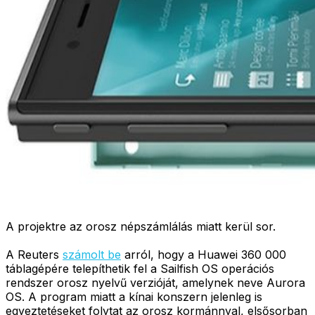
A projektre az orosz népszámlálás miatt kerül sor.
A Reuters
számolt be
arról, hogy a Huawei 360 000
táblagépére telepíthetik fel a Sailfish OS operációs
rendszer orosz nyelvű verzióját, amelynek neve Aurora
OS. A program miatt a kínai konszern jelenleg is
egyeztetéseket folytat az orosz kormánnyal, elsősorban