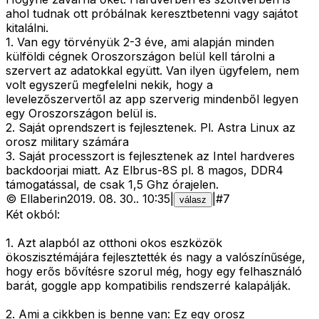
ahol tudnak ott próbálnak keresztbetenni vagy sajátot
kitalálni.
1. Van egy törvényük 2-3 éve, ami alapján minden
külföldi cégnek Oroszországon belül kell tárolni a
szervert az adatokkal együtt. Van ilyen ügyfelem, nem
volt egyszerű megfelelni nekik, hogy a
levelezőszervertől az app szerverig mindenből legyen
egy Oroszországon belül is.
2. Saját oprendszert is fejlesztenek. Pl. Astra Linux az
orosz military számára
3. Saját processzort is fejlesztenek az Intel hardveres
backdoorjai miatt. Az Elbrus-8S pl. 8 magos, DDR4
támogatással, de csak 1,5 Ghz órajelen.
©
Ellaberin
2019. 08. 30.
.
10:35
|
|
#
7
válasz
Két okból:
1. Azt alapból az otthoni okos eszközök
ökoszisztémájára fejlesztették és nagy a valószínűsége,
hogy erős bővítésre szorul még, hogy egy felhasználó
barát, goggle app kompatibilis rendszerré kalapálják.
2. Ami a cikkben is benne van: Ez egy orosz