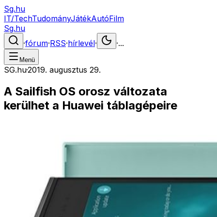
Sg.hu
IT/Tech
Tudomány
Játék
Autó
Film
Sg.hu
·
fórum
·
RSS
·
hírlevél
·
·
...
Menü
SG.hu
·
2019. augusztus 29.
A Sailfish OS orosz változata
kerülhet a Huawei táblagépeire