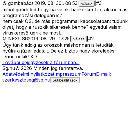
©
gombabácsi
2019. 08. 30.
.
08:53
|
|
#
3
válasz
miből gondolod hogy ha valaki hackerként jó, akkor más
programozási dologban is?
nem csak OS, de más programmal kapcsolatban: tudunk
olyat, hogy a ruszkik sikeresek benne? egyedül valami
víruskereső ugrik be most...
©
NEXUS6
2019. 08. 29.
.
17:25
|
|
#
2
válasz
Úgy tűnik eddig az oroszok máshonnan is letudták
nyúlni a júzer adatait. De ez biztos nagy előrelépés
lenne nekik! XD
További bejegyzések a fórumban...
Sg
.hu
©
2026
Minden jog fenntartva.
Adatvédelmi nyilatkozat
Impresszum
Fórum
E-mail:
szerkesztoseg@sg.hu
Sütibeállítások