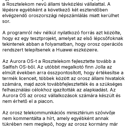
a Rosztelekom nevű állami távközlési vállalattal. A
lépésre egyébként a következő két esztendőben
elvégzendő oroszországi népszámlálás miatt kerülhet
sor.
A programról név nélkül nyilatkozó forrás azt közölte,
hogy ez egy tesztprojekt, amelyet az első lépcsőfoknak
tekintenek abban a folyamatban, hogy orosz operációs
rendszert telepítsenek a Huawei eszközeire.
Az Aurora OS-t a Rosztelekom fejlesztette tovább a
Sailfish OS-ből. Az utóbbit megalkotó finn Jolla az
elmúlt években arra összpontosított, hogy értékesítse a
termék licenceit, többek között az orosz állami hivatalok
számára, majd azok továbbfejlesztették és a szükséges
felhasználási célokhoz igazították az alapkiadást. Az
Aurora OS az orosz vállalkozások számára készült és
nem érhető el a piacon.
Az orosz telekommunikációs minisztérium szóvivője
nem kommentálta a hírt, amely egyébként annak
tükrében nem meglepő, hogy az orosz kormány már