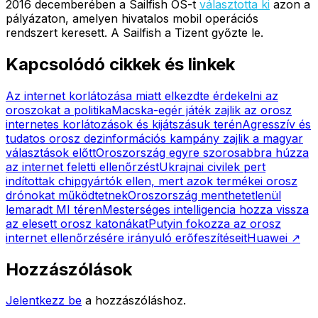
2016 decemberében a Sailfish OS-t
választotta ki
azon a
pályázaton, amelyen hivatalos mobil operációs
rendszert keresett. A Sailfish a Tizent győzte le.
Kapcsolódó cikkek és linkek
Az internet korlátozása miatt elkezdte érdekelni az
oroszokat a politika
Macska-egér játék zajlik az orosz
internetes korlátozások és kijátszásuk terén
Agresszív és
tudatos orosz dezinformációs kampány zajlik a magyar
választások előtt
Oroszország egyre szorosabbra húzza
az internet feletti ellenőrzést
Ukrajnai civilek pert
indítottak chipgyártók ellen, mert azok termékei orosz
drónokat működtetnek
Oroszország menthetetlenül
lemaradt MI téren
Mesterséges intelligencia hozza vissza
az elesett orosz katonákat
Putyin fokozza az orosz
internet ellenőrzésére irányuló erőfeszítéseit
Huawei
↗
Hozzászólások
Jelentkezz be
a hozzászóláshoz.