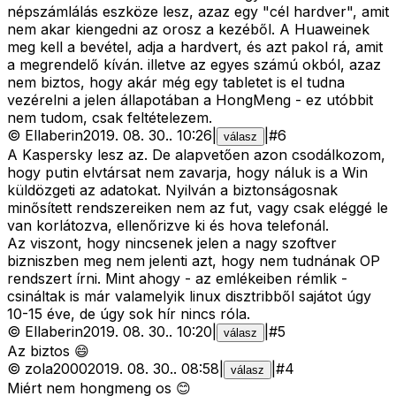
népszámlálás eszköze lesz, azaz egy "cél hardver", amit
nem akar kiengedni az orosz a kezéből. A Huaweinek
meg kell a bevétel, adja a hardvert, és azt pakol rá, amit
a megrendelő kíván. illetve az egyes számú okból, azaz
nem biztos, hogy akár még egy tabletet is el tudna
vezérelni a jelen állapotában a HongMeng - ez utóbbit
nem tudom, csak feltételezem.
©
Ellaberin
2019. 08. 30.
.
10:26
|
|
#
6
válasz
A Kaspersky lesz az. De alapvetően azon csodálkozom,
hogy putin elvtársat nem zavarja, hogy náluk is a Win
küldözgeti az adatokat. Nyilván a biztonságosnak
minősített rendszereiken nem az fut, vagy csak eléggé le
van korlátozva, ellenőrizve ki és hova telefonál.
Az viszont, hogy nincsenek jelen a nagy szoftver
bizniszben meg nem jelenti azt, hogy nem tudnának OP
rendszert írni. Mint ahogy - az emlékeiben rémlik -
csináltak is már valamelyik linux disztribből sajátot úgy
10-15 éve, de úgy sok hír nincs róla.
©
Ellaberin
2019. 08. 30.
.
10:20
|
|
#
5
válasz
Az biztos 😄
©
zola2000
2019. 08. 30.
.
08:58
|
|
#
4
válasz
Miért nem hongmeng os 😊