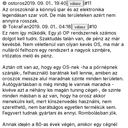
©
ostoros
2019. 09. 01.
.
19:40
|
|
#
11
válasz
Az oroszoknál a könnyű ipar és az elektronika
legendásan szar volt. De más területeken azért nem
annyira rosszak.
©
TokraFan
2019. 09. 01.
.
04:18
|
|
#
10
válasz
Ez nem így működik. Egy jó OP rendszernek számos
dolgot kell tudni. Szaktudás talán van, de pénz az már
kevésbé. Nem véletlenül van olyan kevés OS, ma már a
nulláról felhozni egy rendszert a nagyok szintjére,
irtózatos meló és pénz.
Aztán ott van az, hogy egy OS-nek -ha a pórnépnek
szánják-, felhasználó barátnak kell lennie, amiben az
oroszok messze alul maradnak szinte minden területen.
Autógyártásban is még mindig le vannak maradva -
kivéve azt a néhány kis magán tuning céget-, de szinte
minden másban is az van, hogy ha orosz akkor
menekülni kell, mert kínszenvedés használni, nem
szerethető, nem barátságos egyetlen termékük sem.
Fegyvert tudnak gyártani és ennyi. Rombolásban jók.
Annak idején a 80-as évek végén, amikor egy cégnél