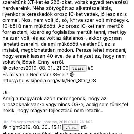
szereltünk XT-ket és 286-okat, voltak egyedi tervezésű
hardvereink. Néha zötyögött az alkatrészellátás,
ilyenkor a kereskedők orosz IC-ket vettek, jó lesz az is
címmel. Nos, nem volt jó, ső, k*rva szar volt mindegyik.
10-ből 8 nem működött. Az orosz IC-ket nem mertük
forrasztani, kizárólag foglalatba mertük tenni, mert így
ha szar volt -és ez volt az általános-, akkor gyorsan
lehetett cserélni. de ami működött véletlenül, az is
instabil, megbízhatatlan módon. Persze lehet mondani,
hogy ennek lassan 40 éve, de a helyzet az, hogy nem
sokat fejlődtek. Ennyi erről.
©
ostoros
2019. 08. 31.
.
21:09
|
|
#
9
válasz
És mi van a Red star OS-sel? 😄
https://hu.wikipedia.org/wiki/Red_Star_OS
Ui.:
Amíg a magyarok azon merengenek, hogy az
oroszoknak van-e vagy nincs OS-e, addig sem tűnik fel
nekik, hogy magyar fejlesztésű nem létezik...
Utoljára szerkesztette: ostoros, 2019.08.31. 21:11:02
©
nlght
2019. 08. 30.
.
15:11
|
|
#
8
válasz
Hogyne zavarná őket. Hardverben és szoftverben is