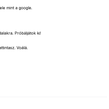
le mint a google.
alakra. Próbáljátok ki!
ttintasz. Voálá.