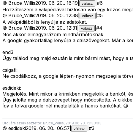
©
Bruce_Willis
2019. 06. 20.
.
16:19
|
|
#
6
válasz
Hozzáteszem a wikipédiával biztosan van egy közös megá
©
Bruce_Willis
2019. 06. 20.
.
12:38
|
|
#
5
válasz
A wikipédiából is lenyúlja az adatokat.
©
Bruce_Willis
2019. 06. 20.
.
12:31
|
|
#
4
válasz
Nos akkor elmagyarázom mindhármótoknak.
A google gyakorlatilag lenyúlja a dalszövegeket. Már a kere
end3:
Úgy találod meg majd ezután is mint bármi mást, hogy a talá
csigafi:
Ne csodálkozz, a google lépten-nyomon megszegi a törv
esdideki:
Megjelölés. Mint mikor a krimikben megjelölik a bankót, és 
Úgy jelölte meg a dalszöveget hogy módosította. A cikkbe
Így a tolvaj google-nél megtalálták a hamis bankókat. 😉
Utoljára szerkesztette: Bruce_Willis, 2019.06.20. 12:33:03
©
esdideki
2019. 06. 20.
.
06:57
|
|
#
3
válasz