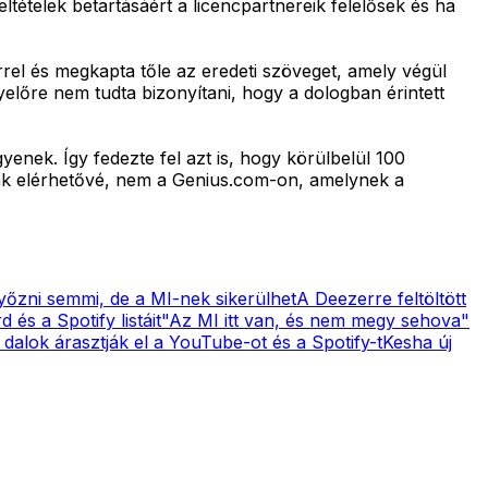
tételek betartásáért a licencpartnereik felelősek és ha
rel és megkapta tőle az eredeti szöveget, amely végül
előre nem tudta bizonyítani, hogy a dologban érintett
enek. Így fedezte fel azt is, hogy körülbelül 100
ak elérhetővé, nem a Genius.com-on, amelynek a
yőzni semmi, de a MI-nek sikerülhet
A Deezerre feltöltött
 és a Spotify listáit
"Az MI itt van, és nem megy sehova"
 dalok árasztják el a YouTube-ot és a Spotify-t
Kesha új