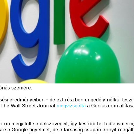
 óriás szemére.
ési eredményeiben - de ezt részben engedély nélkül teszi - 
A The Wall Street Journal
megvizsgálta
a Genius.com állítása
form megjelölte a dalszövegeit, így később fel tudta ismer
re a Google figyelmét, de a társaság csupán annyit reagált