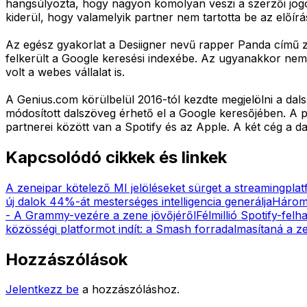
hangsúlyozta, hogy nagyon komolyan veszi a szerzői jogot.
kiderül, hogy valamelyik partner nem tartotta be az előír
Az egész gyakorlat a Desiigner nevű rapper Panda című z
felkerült a Google keresési indexébe. Az ugyanakkor nem 
volt a webes vállalat is.
A Genius.com körülbelül 2016-tól kezdte megjelölni a dal
módosított dalszöveg érhető el a Google keresőjében. A
partnerei között van a Spotify és az Apple. A két cég a da
Kapcsolódó cikkek és linkek
A zeneipar kötelező MI jelöléseket sürget a streamingpl
új dalok 44%-át mesterséges intelligencia generálja
Három m
- A Grammy-vezére a zene jövőjéről
Félmillió Spotify-fel
közösségi platformot indít: a Smash forradalmasítaná a z
Hozzászólások
Jelentkezz be
a hozzászóláshoz.