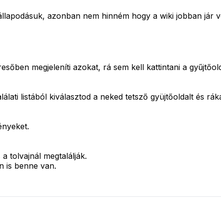
llapodásuk, azonban nem hinném hogy a wiki jobban jár ve
sőben megjeleníti azokat, rá sem kell kattintani a gyűjtőold
lati listából kiválasztod a neked tetsző gyüjtőoldalt és ráka
ényeket.
a tolvajnál megtalálják.
n is benne van.