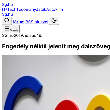
Sg.hu
IT/Tech
Tudomány
Játék
Autó
Film
Sg.hu
·
fórum
·
RSS
·
hírlevél
·
·
...
Menü
SG.hu
·
2019. június 19.
Engedély nélkül jelenít meg dalszöve