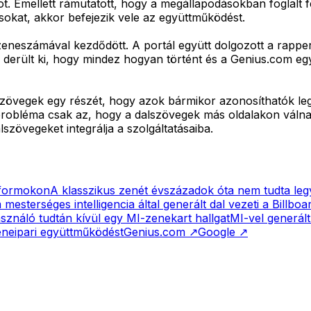
 Emellett rámutatott, hogy a megállapodásokban foglalt fel
ásokat, akkor befejezik vele az együttműködést.
eneszámával kezdődött. A portál együtt dolgozott a rapper
derült ki, hogy mindez hogyan történt és a Genius.com egy
szövegek egy részét, hogy azok bármikor azonosíthatók legy
 probléma csak az, hogy a dalszövegek más oldalakon váln
lszövegeket integrálja a szolgáltatásaiba.
atformokon
A klasszikus zenét évszázadok óta nem tudta leg
esterséges intelligencia által generált dal vezeti a Billboard
használó tudtán kívül egy MI-zenekart hallgat
MI-vel generált
eneipari együttműködést
Genius.com
↗
Google
↗