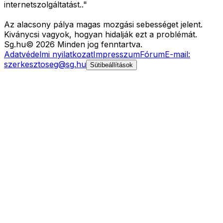
internetszolgáltatást.."
Az alacsony pálya magas mozgási sebességet jelent.
Kiványcsi vagyok, hogyan hidalják ezt a problémát.
Sg
.hu
©
2026
Minden jog fenntartva.
Adatvédelmi nyilatkozat
Impresszum
Fórum
E-mail:
szerkesztoseg@sg.hu
Sütibeállítások