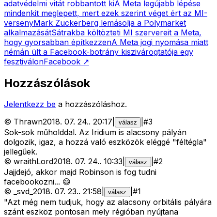
adatvédelmi vitát robbantott ki
A Meta legújabb lépése
mindenkit meglepett, mert ezek szerint véget ért az MI-
verseny
Mark Zuckerberg lemásolja a Polymarket
alkalmazását
Sátrakba költözteti MI szervereit a Meta,
hogy gyorsabban építkezzen
A Meta jogi nyomása miatt
némán ült a Facebook-botrány kiszivárogtatója egy
fesztiválon
Facebook
↗
Hozzászólások
Jelentkezz be
a hozzászóláshoz.
©
Thrawn
2018. 07. 24.
.
20:17
|
|
#
3
válasz
Sok-sok műholddal. Az Iridium is alacsony pályán
dolgozik, igaz, a hozzá való eszközök eléggé "féltégla"
jellegűek.
©
wraithLord
2018. 07. 24.
.
10:33
|
|
#
2
válasz
Jajjdejó, akkor majd Robinson is fog tudni
facebookozni... 😄
©
_svd_
2018. 07. 23.
.
21:58
|
|
#
1
válasz
"Azt még nem tudjuk, hogy az alacsony orbitális pályára
szánt eszköz pontosan mely régióban nyújtana