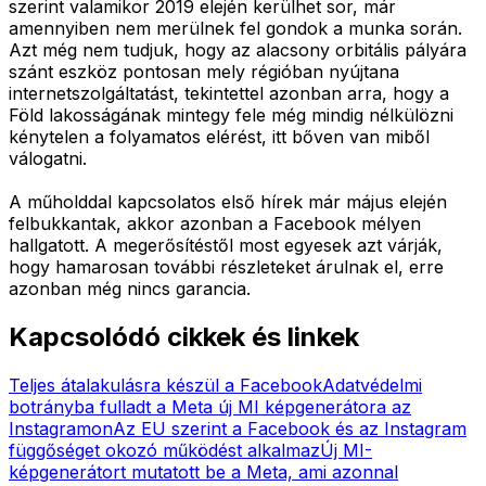
szerint valamikor 2019 elején kerülhet sor, már
amennyiben nem merülnek fel gondok a munka során.
Azt még nem tudjuk, hogy az alacsony orbitális pályára
szánt eszköz pontosan mely régióban nyújtana
internetszolgáltatást, tekintettel azonban arra, hogy a
Föld lakosságának mintegy fele még mindig nélkülözni
kénytelen a folyamatos elérést, itt bőven van miből
válogatni.
A műholddal kapcsolatos első hírek már május elején
felbukkantak, akkor azonban a Facebook mélyen
hallgatott. A megerősítéstől most egyesek azt várják,
hogy hamarosan további részleteket árulnak el, erre
azonban még nincs garancia.
Kapcsolódó cikkek és linkek
Teljes átalakulásra készül a Facebook
Adatvédelmi
botrányba fulladt a Meta új MI képgenerátora az
Instagramon
Az EU szerint a Facebook és az Instagram
függőséget okozó működést alkalmaz
Új MI-
képgenerátort mutatott be a Meta, ami azonnal