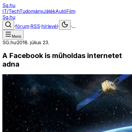
Sg.hu
IT/Tech
Tudomány
Játék
Autó
Film
Sg.hu
·
fórum
·
RSS
·
hírlevél
·
·
...
Menü
SG.hu
·
2018. július 23.
A Facebook is műholdas internetet
adna