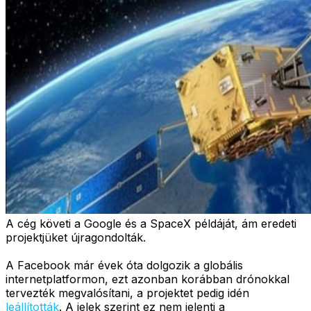
A cég követi a Google és a SpaceX példáját, ám eredeti
projektjüket újragondolták.
A Facebook már évek óta dolgozik a globális
internetplatformon, ezt azonban korábban drónokkal
tervezték megvalósítani, a projektet pedig idén
leállították
. A jelek szerint ez nem jelenti a