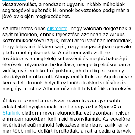
visszavonulást, a rendszert ugyanis inkább műholdak
segítségével építenék ki, ennek bevezetése pedig már a
jövő év elején megkezdődhet.
Az internetes óriás
elismerte
, hogy valóban dolgoznak a
saját műholdon, ennek fejlesztése azonban az Airbus
közreműködésével zajlik, mivel arról valóban lemondtak,
hogy teljes mértékben saját, nagy magasságban operáló
platformot építsenek ki. A cél nem változott, ez
továbbra is a megfelelő sebességű és megbízhatóságú
elérések folyamatos biztosítása, mégpedig elsősorban a
vidéki, gyéren lakott régiókban, ahol eddig ez komoly
akadályokba ütközött. Ahogy említettük, az Aquila névre
keresztelt drónok helyett ezt műholdakkal valósítanák
meg, így most az Athena név alatt folytatódik a törekvés.
Állításuk szerint a rendszer révén tízszer gyorsabb
adatátvitelt nyújtanának, mint ahogy azt a SpaceX a
Starlink
platform révén elgondolta, ezt azonban nyilván
a mindennapokban kell majd bizonyítaniuk. Az egyelőre
kísérleti jellegű műhold fejlesztése jelenleg is zajlik, erre
már több millió dollárt fordítottak, a rajtra pedig a tervek