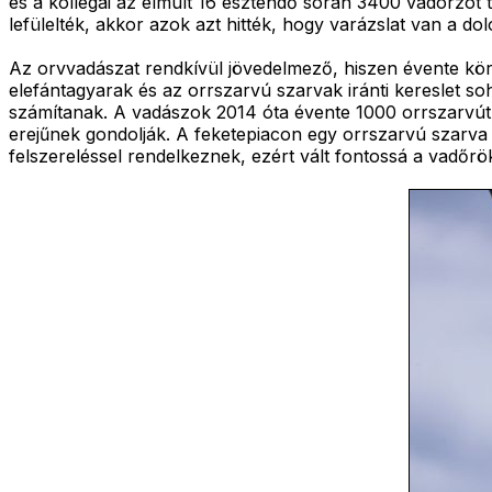
és a kollégái az elmúlt 16 esztendő során 3400 vadorzót 
lefülelték, akkor azok azt hitték, hogy varázslat van a do
Az orvvadászat rendkívül jövedelmező, hiszen évente körü
elefántagyarak és az orrszarvú szarvak iránti kereslet so
számítanak. A vadászok 2014 óta évente 1000 orrszarvút m
erejűnek gondolják. A feketepiacon egy orrszarvú szarva
felszereléssel rendelkeznek, ezért vált fontossá a vadőrök