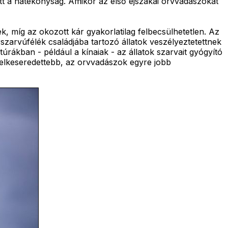
tt a hatékonyság. Amikor az első éjszakai orvvadászokat
, míg az okozott kár gyakorlatilag felbecsülhetetlen. Az
szarvúfélék családjába tartozó állatok veszélyeztetettnek
ákban - például a kínaiak - az állatok szarvait gyógyító
 elkeseredettebb, az orvvadászok egyre jobb