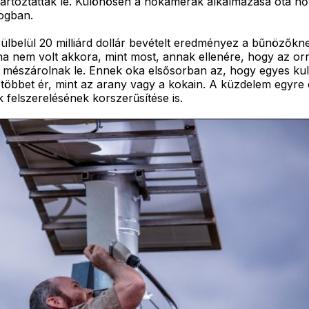
tartóztattak le. Különösen a hőkamerák alkalmazása óta nő
logban.
lbelül 20 milliárd dollár bevételt eredményez a bűnözőknek
ha nem volt akkora, mint most, annak ellenére, hogy az orr
észárolnak le. Ennek oka elsősorban az, hogy egyes kultúr
 többet ér, mint az arany vagy a kokain. A küzdelem egyre
 felszerelésének korszerűsítése is.