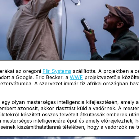
erákat az oregoni
Flir Systems
szállította. A projektben a
 adott a Google. Eric Becker, a
WWF
projektvezetője közölte,
ezervátumba. A szervezet immár tíz afrikai országban hasz
y olyan mesterséges intelligencia kifejlesztésén, amely a
bert azonosít, akkor riasztást küld a vadőrnek. A mesters
tekről készített összes felvételt átkutassák emberek után.
 a mesterséges intelligenciára épül és amely előrejelezheti
seinek kiszámíthatatlanná tételében, hogy a vadorzók ne 