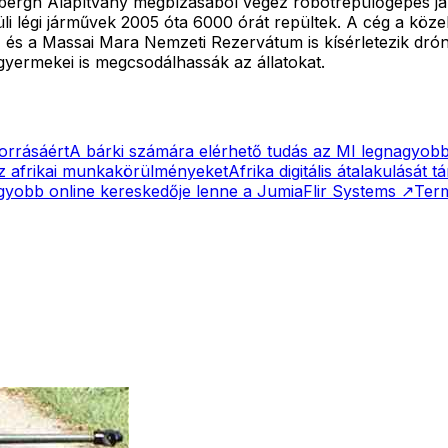
ndbergh Alapítvány megbízásából végez robotrepülőgépes já
küli légi járművek 2005 óta 6000 órát repültek. A cég a köz
 és a Massai Mara Nemzeti Rezervátum is kísérletezik drón
yermekei is megcsodálhassák az állatokat.
orrásáért
A bárki számára elérhető tudás az MI legnagyob
az afrikai munkakörülményeket
Afrika digitális átalakulását 
gyobb online kereskedője lenne a Jumia
Flir Systems
↗
Term