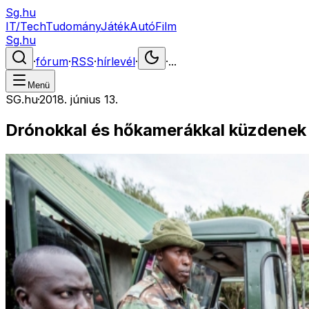
Sg.hu
IT/Tech
Tudomány
Játék
Autó
Film
Sg.hu
·
fórum
·
RSS
·
hírlevél
·
·
...
Menü
SG.hu
·
2018. június 13.
Drónokkal és hőkamerákkal küzdenek 