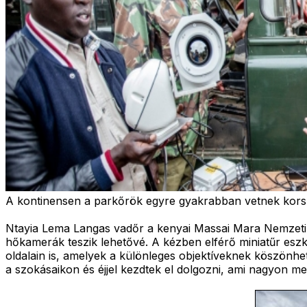
A kontinensen a parkőrök egyre gyakrabban vetnek korsz
Ntayia Lema Langas vadőr a kenyai Massai Mara Nemzeti R
hőkamerák teszik lehetővé. A kézben elférő miniatűr esz
oldalain is, amelyek a különleges objektíveknek köszönhet
a szokásaikon és éjjel kezdtek el dolgozni, ami nagyon me