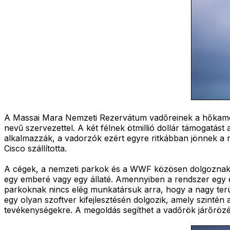
A Massai Mara Nemzeti Rezervátum vadőreinek a hőkam
nevű szervezettel. A két félnek ötmillió dollár támogatást
alkalmazzák, a vadorzók ezért egyre ritkábban jönnek a r
Cisco szállította.
A cégek, a nemzeti parkok és a WWF közösen dolgoznak eg
egy emberé vagy egy állaté. Amennyiben a rendszer egy em
parkoknak nincs elég munkatársuk arra, hogy a nagy terüle
egy olyan szoftver kifejlesztésén dolgozik, amely szintén
tevékenységekre. A megoldás segíthet a vadőrök járőrözé