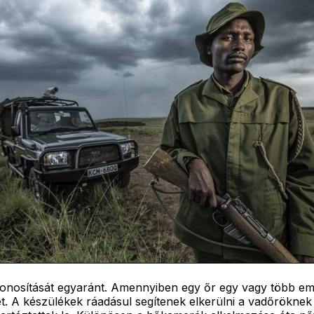
onosítását egyaránt. Amennyiben egy őr egy vagy több embe
őket. A készülékek ráadásul segítenek elkerülni a vadőrökne