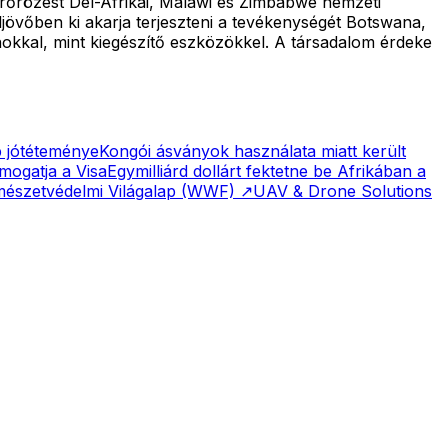
rőrözést Dél-Afrikai, Malawi és Zimbabwe nemzeti
eljövőben ki akarja terjeszteni a tevékenységét Botswana,
okkal, mint kiegészítő eszközökkel. A társadalom érdeke
b jótéteménye
Kongói ásványok használata miatt került
támogatja a Visa
Egymilliárd dollárt fektetne be Afrikában a
észetvédelmi Világalap (WWF)
↗
UAV & Drone Solutions