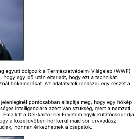
 cég együtt dolgozik a Természetvédelmi Világalap (WWF)
 hogy egy idő után elterjedt, hogy ezt a technikát
nál hőkamerákat. Az adatátviteli rendszer egy részét a
 jelenleginél pontosabban állapítja meg, hogy egy hőkép
éges intelligenciára azért van szükség, mert a nemzeti
 Emellett a Dél-kaliforniai Egyetem egyik kutatócsoportja
, hogy a közeljövőben hol kerül majd sor orvvadász-
tudják, honnan érkezhetnek a csapatok.