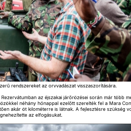
erű rendszereket az orvvadászat visszaszorítására.
ezervátumban az éjszakai járőrözései során már több mérf
közökkel néhány hónappal ezelőtt szerelték fel a Mara Co
ően akár öt kilométerre is látnak. A fejlesztésre szükség v
gnehezítette az elfogásukat.