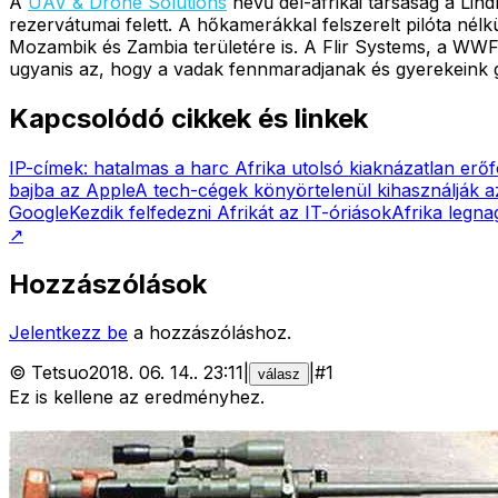
A
UAV & Drone Solutions
nevű dél-afrikai társaság a Li
rezervátumai felett. A hőkamerákkal felszerelt pilóta nél
Mozambik és Zambia területére is. A Flir Systems, a WWF
ugyanis az, hogy a vadak fennmaradjanak és gyerekeink g
Kapcsolódó cikkek és linkek
IP-címek: hatalmas a harc Afrika utolsó kiaknázatlan erőf
bajba az Apple
A tech-cégek könyörtelenül kihasználják 
Google
Kezdik felfedezni Afrikát az IT-óriások
Afrika legna
↗
Hozzászólások
Jelentkezz be
a hozzászóláshoz.
©
Tetsuo
2018. 06. 14.
.
23:11
|
|
#
1
válasz
Ez is kellene az eredményhez.