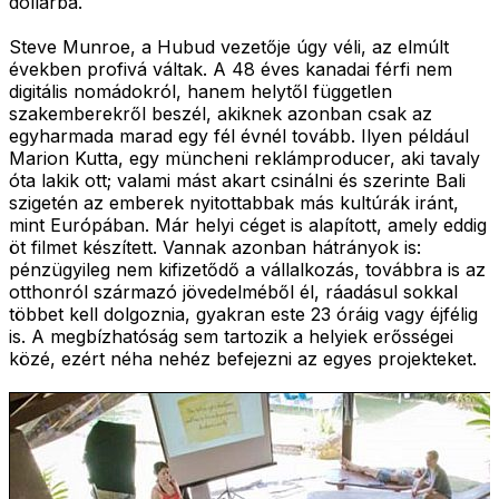
dollárba.
Steve Munroe, a Hubud vezetője úgy véli, az elmúlt
években profivá váltak. A 48 éves kanadai férfi nem
digitális nomádokról, hanem helytől független
szakemberekről beszél, akiknek azonban csak az
egyharmada marad egy fél évnél tovább. Ilyen például
Marion Kutta, egy müncheni reklámproducer, aki tavaly
óta lakik ott; valami mást akart csinálni és szerinte Bali
szigetén az emberek nyitottabbak más kultúrák iránt,
mint Európában. Már helyi céget is alapított, amely eddig
öt filmet készített. Vannak azonban hátrányok is:
pénzügyileg nem kifizetődő a vállalkozás, továbbra is az
otthonról származó jövedelméből él, ráadásul sokkal
többet kell dolgoznia, gyakran este 23 óráig vagy éjfélig
is. A megbízhatóság sem tartozik a helyiek erősségei
közé, ezért néha nehéz befejezni az egyes projekteket.