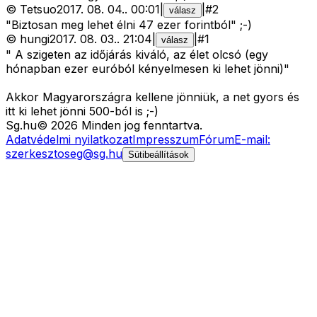
©
Tetsuo
2017. 08. 04.
.
00:01
|
|
#
2
válasz
"Biztosan meg lehet élni 47 ezer forintból" ;-)
©
hungi
2017. 08. 03.
.
21:04
|
|
#
1
válasz
" A szigeten az időjárás kiváló, az élet olcsó (egy
hónapban ezer euróból kényelmesen ki lehet jönni)"
Akkor Magyarországra kellene jönniük, a net gyors és
itt ki lehet jönni 500-ból is ;-)
Sg
.hu
©
2026
Minden jog fenntartva.
Adatvédelmi nyilatkozat
Impresszum
Fórum
E-mail:
szerkesztoseg@sg.hu
Sütibeállítások