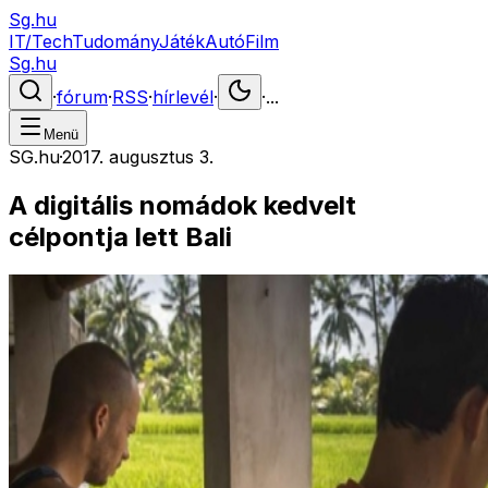
Sg.hu
IT/Tech
Tudomány
Játék
Autó
Film
Sg.hu
·
fórum
·
RSS
·
hírlevél
·
·
...
Menü
SG.hu
·
2017. augusztus 3.
A digitális nomádok kedvelt
célpontja lett Bali