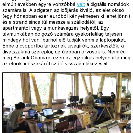
elmúlt években egyre vonzóbbá
vált
a digitális nomádok
számára is. A szigeten az időjárás kiváló, az élet olcsó
(egy hónapban ezer euróból kényelmesen ki lehet jönni)
és a strand sincs túl messze a szállodától, az
apartmantól vagy a munkavégzés helyétől. Egy
távmunkában dolgozó számára gyakorlatilag teljesen
mindegy hol van, bárhol elő tudják venni a laptopjukat.
Ebbe a csoportba tartoznak újságírók, szerkesztők, a
divatszakma szereplői, de újabban orvosok is. Nemrég
még Barack Obama is ezen az egzotikus helyen írta meg
az elnöki időszakáról szóló visszaemlékezéseit.