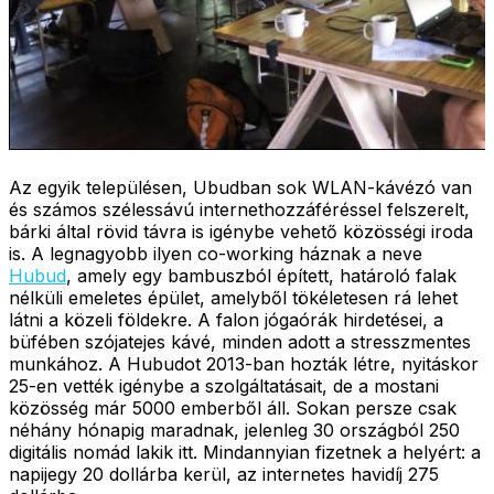
Az egyik településen, Ubudban sok WLAN-kávézó van
és számos szélessávú internethozzáféréssel felszerelt,
bárki által rövid távra is igénybe vehető közösségi iroda
is. A legnagyobb ilyen co-working háznak a neve
Hubud
, amely egy bambuszból épített, határoló falak
nélküli emeletes épület, amelyből tökéletesen rá lehet
látni a közeli földekre. A falon jógaórák hirdetései, a
büfében szójatejes kávé, minden adott a stresszmentes
munkához. A Hubudot 2013-ban hozták létre, nyitáskor
25-en vették igénybe a szolgáltatásait, de a mostani
közösség már 5000 emberből áll. Sokan persze csak
néhány hónapig maradnak, jelenleg 30 országból 250
digitális nomád lakik itt. Mindannyian fizetnek a helyért: a
napijegy 20 dollárba kerül, az internetes havidíj 275