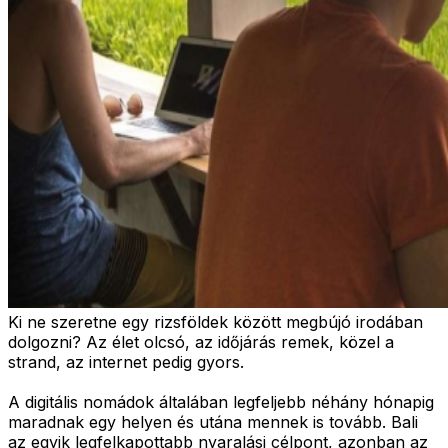
Ki ne szeretne egy rizsföldek között megbújó irodában
dolgozni? Az élet olcsó, az időjárás remek, közel a
strand, az internet pedig gyors.
A digitális nomádok általában legfeljebb néhány hónapig
maradnak egy helyen és utána mennek is tovább. Bali
az egyik legfelkapottabb nyaralási célpont, azonban az