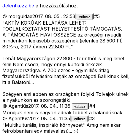
Jelentkezz be
a hozzászóláshoz.
©
morguldae
2017. 08. 05.
.
23:53
|
|
#
5
válasz
"AKTÍV KORÚAK ELLÁTÁSA LEHET:
FOGLALKOZTATÁST HELYETTESÍTŐ TÁMOGATÁS.
A TÁMOGATÁS HAVI ÖSSZEGE az öregségi nyugdíj
mindenkori legkisebb összegének (jelenleg 28.500 Ft)
80%-a, 2017 évben 22.800 Ft."
Tehát Magyarországon 22.800.- forintból is meg lehet
élni! Nem csoda, hogy ennyi külföldi érkezik
Magyarországra. A 700 ezres - egymilliós átlag
fizetésükből felvásárolhatják az országot! Bali kinek kell,
itt a Balaton!...
Szégyen ami ebben az országban folyik! Tolvajok ülnek
a nyakunkon és szorongatják!
©
AgentKis
2017. 08. 04.
.
11:36
|
|
#
4
válasz
Mondjuk nem is nagyon adnak többet a halandóknak...
©
AgentKis
2017. 08. 04.
.
11:35
|
|
#
3
válasz
"Multikulturális, inspiráló környezet" Amíg nem akar
felrobbantani egy másvallású... ;-)