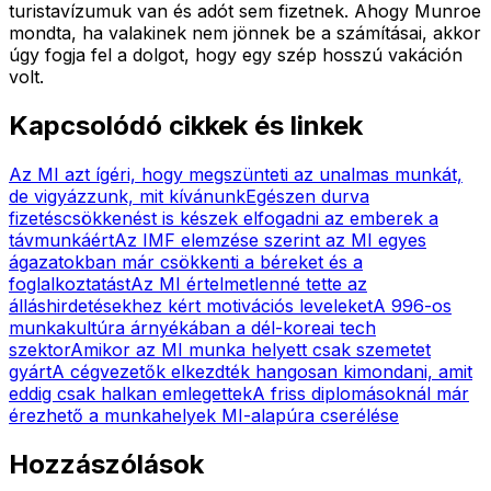
turistavízumuk van és adót sem fizetnek. Ahogy Munroe
mondta, ha valakinek nem jönnek be a számításai, akkor
úgy fogja fel a dolgot, hogy egy szép hosszú vakáción
volt.
Kapcsolódó cikkek és linkek
Az MI azt ígéri, hogy megszünteti az unalmas munkát,
de vigyázzunk, mit kívánunk
Egészen durva
fizetéscsökkenést is készek elfogadni az emberek a
távmunkáért
Az IMF elemzése szerint az MI egyes
ágazatokban már csökkenti a béreket és a
foglalkoztatást
Az MI értelmetlenné tette az
álláshirdetésekhez kért motivációs leveleket
A 996-os
munkakultúra árnyékában a dél-koreai tech
szektor
Amikor az MI munka helyett csak szemetet
gyárt
A cégvezetők elkezdték hangosan kimondani, amit
eddig csak halkan emlegettek
A friss diplomásoknál már
érezhető a munkahelyek MI-alapúra cserélése
Hozzászólások