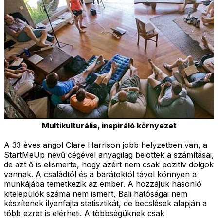
Multikulturális, inspiráló környezet
A 33 éves angol Clare Harrison jobb helyzetben van, a
StartMeUp nevű cégével anyagilag bejöttek a számításai,
de azt ő is elismerte, hogy azért nem csak pozitív dolgok
vannak. A családtól és a barátoktól távol könnyen a
munkájába temetkezik az ember. A hozzájuk hasonló
kitelepülők száma nem ismert, Bali hatóságai nem
készítenek ilyenfajta statisztikát, de becslések alapján a
több ezret is elérheti. A többségüknek csak