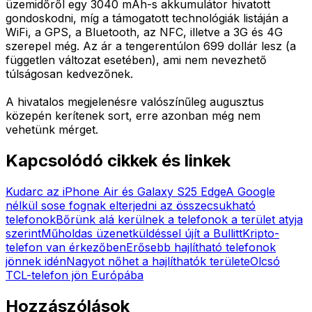
üzemidőről egy 3040 mAh-s akkumulátor hivatott
gondoskodni, míg a támogatott technológiák listáján a
WiFi, a GPS, a Bluetooth, az NFC, illetve a 3G és 4G
szerepel még. Az ár a tengerentúlon 699 dollár lesz (a
független változat esetében), ami nem nevezhető
túlságosan kedvezőnek.
A hivatalos megjelenésre valószínűleg augusztus
közepén kerítenek sort, erre azonban még nem
vehetünk mérget.
Kapcsolódó cikkek és linkek
Kudarc az iPhone Air és Galaxy S25 Edge
A Google
nélkül sose fognak elterjedni az összecsukható
telefonok
Bőrünk alá kerülnek a telefonok a terület atyja
szerint
Műholdas üzenetküldéssel újít a Bullitt
Kripto-
telefon van érkezőben
Erősebb hajlítható telefonok
jönnek idén
Nagyot nőhet a hajlíthatók területe
Olcsó
TCL-telefon jön Európába
Hozzászólások