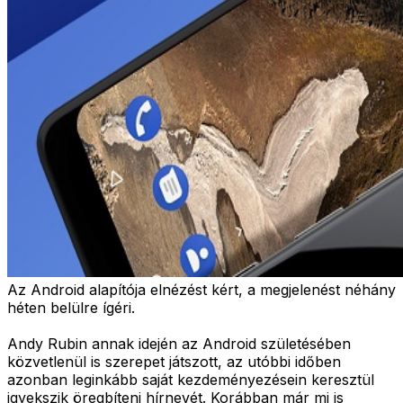
Az Android alapítója elnézést kért, a megjelenést néhány
héten belülre ígéri.
Andy Rubin annak idején az Android születésében
közvetlenül is szerepet játszott, az utóbbi időben
azonban leginkább saját kezdeményezésein keresztül
igyekszik öregbíteni hírnevét. Korábban már mi is