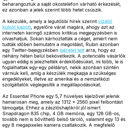
beharangoztuk a saját okostelefon várható érkezését,
ez azonban a jelek szerint több hetet csúszik.
A készülék, amely a legutóbbi hírek szerint
vízálló
külsőt kapott
, egyelőre várat magára, ahogy azt az
interneten keringő számos kritikus megjegyzésben is
olvashatjuk. Sokan kárhoztatták a céget, amiért nem
tudták időben bemutatni a megoldást, Rubin azonban
egy Twitter-bejegyzésben
ígéretet tett
arra, hogy ez
néhány héten belül bekövetkezik. A potenciális vásárlók
ugyan eddig is jelezhették érdeklődésüket, mi több, le is
foglalhattak egy-egy példányt, nekik azonban szintén
várniuk kell, amíg a készülék megkapja a szükséges
engedélyeket, illetve az amerikai és a nemzetközi
szolgáltatók véglegesítik a megállapodásokat.
Az Essential Phone egy 5,7 hüvelyes kijelzővel jelenik
hamarosan meg, amely az 1312 x 2560 pixel felbontást
támogatja. Ehhez a zászlóshajókról jól ismert
Snapdragon 835 chip, 4 GB memória, egy 128 GB-os,
tovább nem is bővíthető belső tároló, valamint egy 13 és
egy 8 megapixeles kamera csatlakozik. A megfelelő