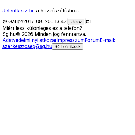
Jelentkezz be
a hozzászóláshoz.
©
Gauge
2017. 08. 20.
.
13:43
|
|
#
1
válasz
Miért lesz különleges ez a telefon?
Sg
.hu
©
2026
Minden jog fenntartva.
Adatvédelmi nyilatkozat
Impresszum
Fórum
E-mail:
szerkesztoseg@sg.hu
Sütibeállítások