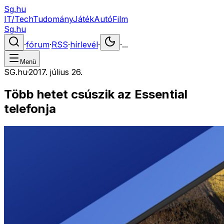
Sg.hu
IT/Tech
Tudomány
Játék
Autó
Film
Sg.hu
·
fórum
·
RSS
·
hírlevél
·
·
...
Menü
SG.hu
·
2017. július 26.
Több hetet csúszik az Essential
telefonja