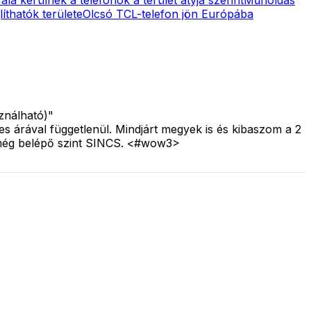
íthatók területe
Olcsó TCL-telefon jön Európába
ználható)"
s árával függetlenül. Mindjárt megyek is és kibaszom a 2
 még belépő szint SINCS. <#wow3>