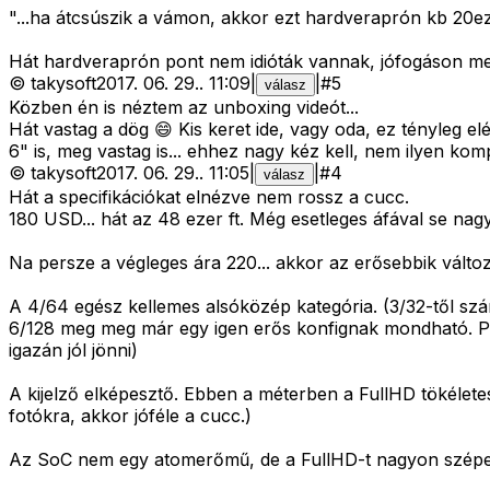
"...ha átcsúszik a vámon, akkor ezt hardveraprón kb 20ezr
Hát hardveraprón pont nem idióták vannak, jófogáson meg
©
takysoft
2017. 06. 29.
.
11:09
|
|
#
5
válasz
Közben én is néztem az unboxing videót...
Hát vastag a dög 😄 Kis keret ide, vagy oda, ez tényleg elé
6" is, meg vastag is... ehhez nagy kéz kell, nem ilyen kom
©
takysoft
2017. 06. 29.
.
11:05
|
|
#
4
válasz
Hát a specifikációkat elnézve nem rossz a cucc.
180 USD... hát az 48 ezer ft. Még esetleges áfával se nag
Na persze a végleges ára 220... akkor az erősebbik változa
A 4/64 egész kellemes alsóközép kategória. (3/32-től szá
6/128 meg meg már egy igen erős konfignak mondható. Pe
igazán jól jönni)
A kijelző elképesztő. Ebben a méterben a FullHD tökélet
fotókra, akkor jóféle a cucc.)
Az SoC nem egy atomerőmű, de a FullHD-t nagyon szépen 