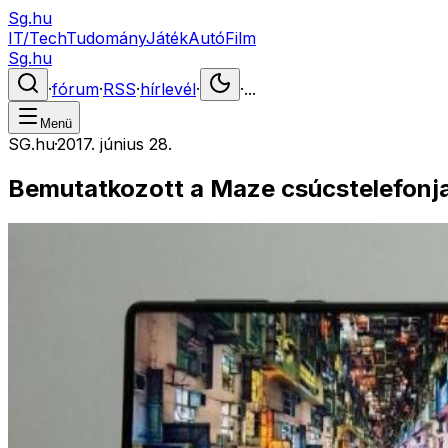
Sg.hu
IT/Tech
Tudomány
Játék
Autó
Film
Sg.hu
·
fórum
·
RSS
·
hírlevél
·
·
...
Menü
SG.hu
·
2017. június 28.
Bemutatkozott a Maze csúcstelefonj