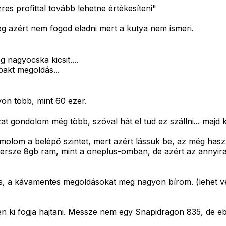
es profittal tovább lehetne értékesíteni"
 azért nem fogod eladni mert a kutya nem ismeri.
g nagyocska kicsit....
pakt megoldás...
yon több, mint 60 ezer.
t gondolom még több, szóval hát el tud ez szállni... majd k
molom a belépő szintet, mert azért lássuk be, az még hasz
rsze 8gb ram, mint a oneplus-omban, de azért az annyira
es, a kávamentes megoldásokat meg nagyon bírom. (lehet ve
ki fogja hajtani. Messze nem egy Snapidragon 835, de eb