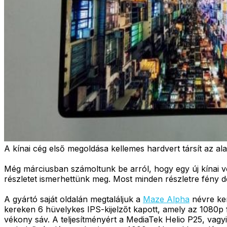
A kínai cég első megoldása kellemes hardvert társít az ala
Még márciusban számoltunk be arról, hogy egy új kínai 
részletet ismerhettünk meg. Most minden részletre fény der
A gyártó saját oldalán megtaláljuk a
Maze Alpha
névre ker
kereken 6 hüvelykes IPS-kijelzőt kapott, amely az 1080p fe
vékony sáv. A teljesítményért a MediaTek Helio P25, vag