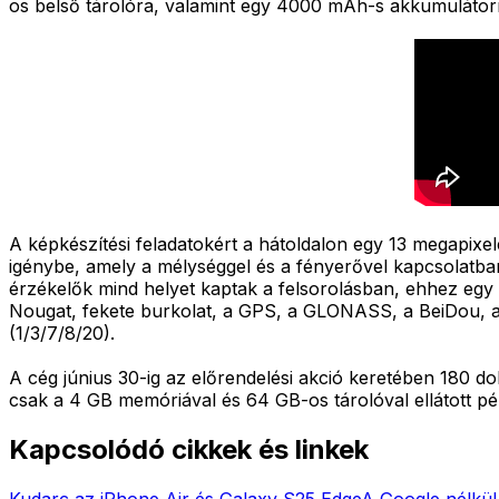
os belső tárolóra, valamint egy 4000 mAh-s akkumulátorr
A képkészítési feladatokért a hátoldalon egy 13 megapixe
igénybe, amely a mélységgel és a fényerővel kapcsolatban 
érzékelők mind helyet kaptak a felsorolásban, ehhez egy
Nougat, fekete burkolat, a GPS, a GLONASS, a BeiDou, a B
(1/3/7/8/20).
A cég június 30-ig az előrendelési akció keretében 180 do
csak a 4 GB memóriával és 64 GB-os tárolóval ellátott pé
Kapcsolódó cikkek és linkek
Kudarc az iPhone Air és Galaxy S25 Edge
A Google nélkül