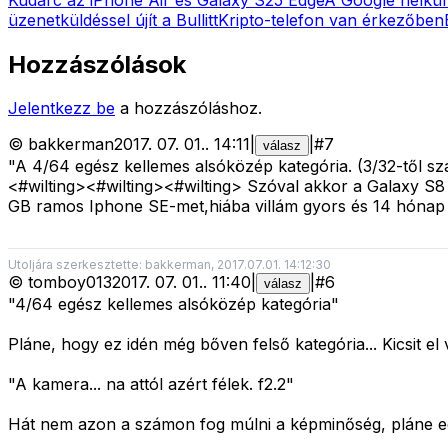
üzenetküldéssel újít a Bullitt
Kripto-telefon van érkezőben
Hozzászólások
Jelentkezz be
a hozzászóláshoz.
©
bakkerman
2017. 07. 01.
.
14:11
|
|
#
7
válasz
"A 4/64 egész kellemes alsóközép kategória. (3/32-től sz
<#wilting>
<#wilting>
<#wilting>
Szóval akkor a Galaxy S8 e
GB ramos Iphone SE-met,hiába villám gyors és 14 hónap
Utoljára szerkesztette: bakkerman, 2017.07.01. 14:12:30
©
tomboy013
2017. 07. 01.
.
11:40
|
|
#
6
válasz
"4/64 egész kellemes alsóközép kategória"
Pláne, hogy ez idén még bőven felső kategória... Kicsit el 
"A kamera... na attól azért félek. f2.2"
Hát nem azon a számon fog múlni a képminőség, pláne e