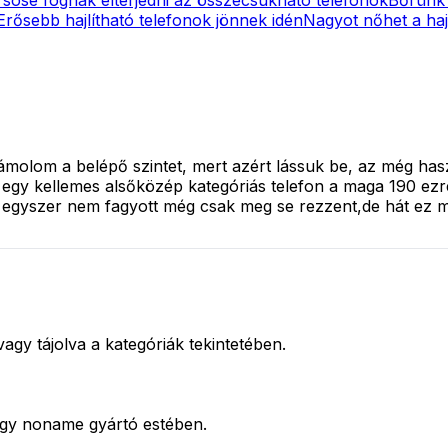
Erősebb hajlítható telefonok jönnek idén
Nagyot nőhet a hajl
ámolom a belépő szintet, mert azért lássuk be, az még has
gy kellemes alsőközép kategóriás telefon a maga 190 ezre
 egyszer nem fagyott még csak meg se rezzent,de hát ez
vagy tájolva a kategóriák tekintetében.
gy noname gyártó estében.