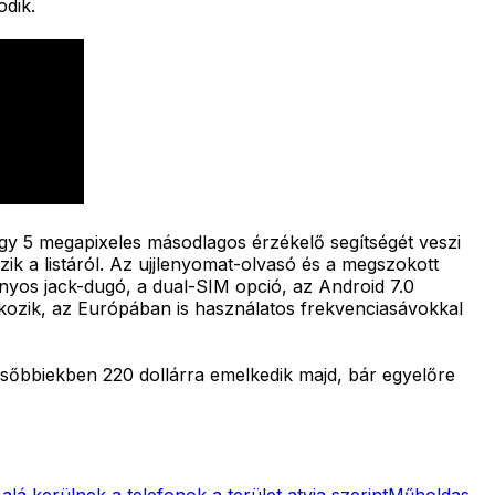
odik.
egy 5 megapixeles másodlagos érzékelő segítségét veszi
ik a listáról. Az ujjlenyomat-olvasó és a megszokott
yos jack-dugó, a dual-SIM opció, az Android 7.0
akozik, az Európában is használatos frekvenciasávokkal
későbbiekben 220 dollárra emelkedik majd, bár egyelőre
lá kerülnek a telefonok a terület atyja szerint
Műholdas