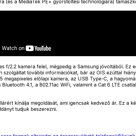
a (és a MediaTek PE+ gyorstöltési technológiára) támaszk
les f/2.2 kamera felel, mégpedig a Samsung jóvoltából. Ez 
szolgáltat további információkat, bár az OIS ezúttal hiányz
 5 megapixeles előlapi kamera, az USB Type-C, a hagyomán
luetooth 4.1, a 802.11ac WiFi, valamint a Cat 6 LTE csatl
llárért kínálja megoldását, ami igencsak kedvező ár. Ez a 
ldányt tudjuk beszerezni.
 sose fognak elterjedni az összecsukható telefonok
Bőrünk a