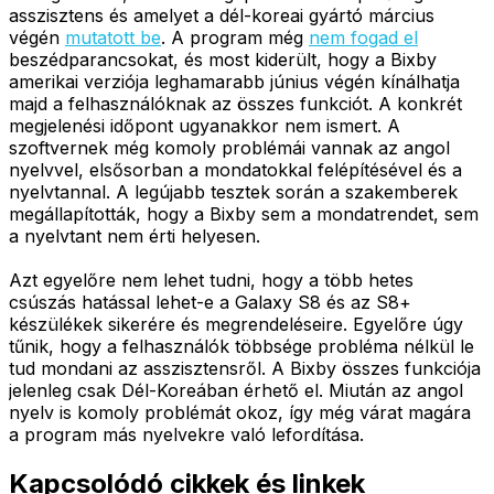
asszisztens és amelyet a dél-koreai gyártó március
végén
mutatott be
. A program még
nem fogad el
beszédparancsokat, és most kiderült, hogy a Bixby
amerikai verziója leghamarabb június végén kínálhatja
majd a felhasználóknak az összes funkciót. A konkrét
megjelenési időpont ugyanakkor nem ismert. A
szoftvernek még komoly problémái vannak az angol
nyelvvel, elsősorban a mondatokkal felépítésével és a
nyelvtannal. A legújabb tesztek során a szakemberek
megállapították, hogy a Bixby sem a mondatrendet, sem
a nyelvtant nem érti helyesen.
Azt egyelőre nem lehet tudni, hogy a több hetes
csúszás hatással lehet-e a Galaxy S8 és az S8+
készülékek sikerére és megrendeléseire. Egyelőre úgy
tűnik, hogy a felhasználók többsége probléma nélkül le
tud mondani az asszisztensről. A Bixby összes funkciója
jelenleg csak Dél-Koreában érhető el. Miután az angol
nyelv is komoly problémát okoz, így még várat magára
a program más nyelvekre való lefordítása.
Kapcsolódó cikkek és linkek