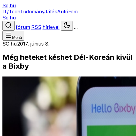
Sg.hu
IT/Tech
Tudomány
Játék
Autó
Film
Sg.hu
·
fórum
·
RSS
·
hírlevél
·
·
...
Menü
SG.hu
·
2017. június 8.
Még heteket késhet Dél-Koreán kivül
a Bixby