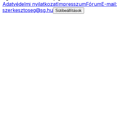
Adatvédelmi nyilatkozat
Impresszum
Fórum
E-mail:
szerkesztoseg@sg.hu
Sütibeállítások