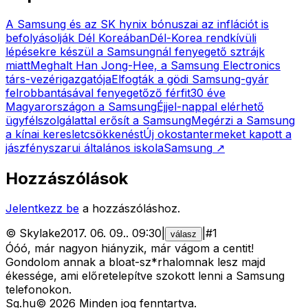
A Samsung és az SK hynix bónuszai az inflációt is
befolyásolják Dél Koreában
Dél-Korea rendkívüli
lépésekre készül a Samsungnál fenyegető sztrájk
miatt
Meghalt Han Jong-Hee, a Samsung Electronics
társ-vezérigazgatója
Elfogták a gödi Samsung-gyár
felrobbantásával fenyegetőző férfit
30 éve
Magyarországon a Samsung
Éjjel-nappal elérhető
ügyfélszolgálattal erősít a Samsung
Megérzi a Samsung
a kínai keresletcsökkenést
Új okostantermeket kapott a
jászfényszarui általános iskola
Samsung
↗
Hozzászólások
Jelentkezz be
a hozzászóláshoz.
©
Skylake
2017. 06. 09.
.
09:30
|
|
#
1
válasz
Óóó, már nagyon hiányzik, már vágom a centit!
Gondolom annak a bloat-sz*rhalomnak lesz majd
ékessége, ami előretelepítve szokott lenni a Samsung
telefonokon.
Sg
.hu
©
2026
Minden jog fenntartva.