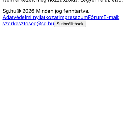
Sg
.hu
©
2026
Minden jog fenntartva.
Adatvédelmi nyilatkozat
Impresszum
Fórum
E-mail:
szerkesztoseg@sg.hu
Sütibeállítások