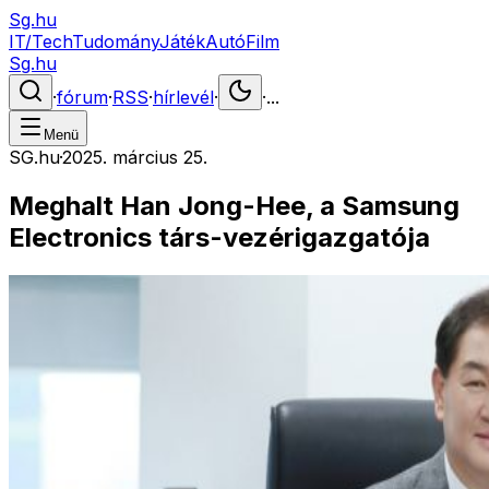
Sg.hu
IT/Tech
Tudomány
Játék
Autó
Film
Sg.hu
·
fórum
·
RSS
·
hírlevél
·
·
...
Menü
SG.hu
·
2025. március 25.
Meghalt Han Jong-Hee, a Samsung
Electronics társ-vezérigazgatója