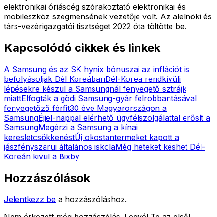
elektronikai óriáscég szórakoztató elektronikai és
mobileszköz szegmensének vezetője volt. Az alelnöki és
társ-vezérigazgatói tisztséget 2022 óta töltötte be.
Kapcsolódó cikkek és linkek
A Samsung és az SK hynix bónuszai az inflációt is
befolyásolják Dél Koreában
Dél-Korea rendkívüli
lépésekre készül a Samsungnál fenyegető sztrájk
miatt
Elfogták a gödi Samsung-gyár felrobbantásával
fenyegetőző férfit
30 éve Magyarországon a
Samsung
Éjjel-nappal elérhető ügyfélszolgálattal erősít a
Samsung
Megérzi a Samsung a kínai
keresletcsökkenést
Új okostantermeket kapott a
jászfényszarui általános iskola
Még heteket késhet Dél-
Koreán kivül a Bixby
Hozzászólások
Jelentkezz be
a hozzászóláshoz.
Nem érkezett még hozzászólás. Legyél Te az első!