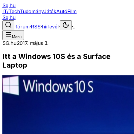
Sg.hu
IT/Tech
Tudomány
Játék
Autó
Film
Sg.hu
·
fórum
·
RSS
·
hírlevél
·
·
...
Menü
SG.hu
·
2017. május 3.
Itt a Windows 10S és a Surface
Laptop