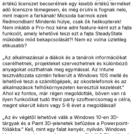
értékű licenszet becserélnek egy kisebb értékű terméket
adó licenszre tömegesen, és még örülni is fognak neki,
mint majom a farkának! Micsoda barmok ezek
Redmondban! Mindenki hülye, csak ők helikopterek!
Nem inkább a Pro-hoz kéne adni feature-ként ezt a fajta
funkciót, amely lehetővé teszi ezt a fajta SteadyState
működési mód bekapcsolását?! Nem ez volna üzletileg
etikusabb?
„Az alkalmazással a diákok és a tanárok információkat
cserélhetnek, projekteket szervezhetnek és különböző
anyagokat oszthatnak meg egymással. Az Intune
tesztváltozata szintén felkerült a Windows 10S mellé és
lehetővé teszi a számítógépek, az okostelefonok és az
alkalmazások felhőkörnyezeten keresztüli kezelését.”
Ahol ez fontos, már régen megoldották, bőven van rá
ilyen funkciókat tudó third party szoftvercsomag e célra,
megint sikerült késni vagy 5-8 évet a megoldással!
„Az év végétől lehetővé válik a Windows 10-en 3D-
tárgyak és a Paint 3D-jelenetek befűzése a Powerpoint-
fóliákba.” Kell, mint egy falat kenyér, nyilván. Windows