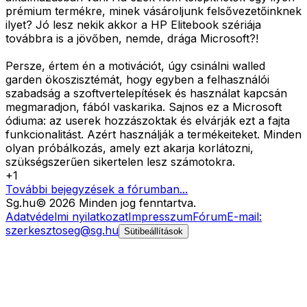
prémium termékre, minek vásároljunk felsővezetőinknek
ilyet? Jó lesz nekik akkor a HP Elitebook szériája
továbbra is a jövőben, nemde, drága Microsoft?!
Persze, értem én a motivációt, úgy csinálni walled
garden ökoszisztémát, hogy egyben a felhasználói
szabadság a szoftvertelepítések és használat kapcsán
megmaradjon, fából vaskarika. Sajnos ez a Microsoft
ódiuma: az userek hozzászoktak és elvárják ezt a fajta
funkcionalitást. Azért használják a termékeiteket. Minden
olyan próbálkozás, amely ezt akarja korlátozni,
szükségszerűen sikertelen lesz számotokra.
+
1
További bejegyzések a fórumban...
Sg
.hu
©
2026
Minden jog fenntartva.
Adatvédelmi nyilatkozat
Impresszum
Fórum
E-mail:
szerkesztoseg@sg.hu
Sütibeállítások