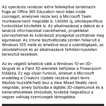
Az operációs rendszer előre feltelepítve tartalmazni
fogja az Office 365 Education nevű teljes irodai
csomagot, amelynek része lesz a Microsoft Team
munkaszervező megoldás is. Utóbbit új, iskolaspecifikus
funkciókkal bővítették ki. Az alkalmazással a diákok és a
tanárok információkat cserélhetnek, projekteket
szervezhetnek és különböző anyagokat oszthatnak meg
egymással. Az Intune tesztváltozata szintén felkerült a
Windows 10S mellé és lehetővé teszi a számítógépek, az
okostelefonok és az alkalmazások felhőkörnyezeten
keresztüli kezelését.
Az év végétől lehetővé válik a Windows 10-en 3D-
tárgyak és a Paint 3D-jelenetek befűzése a Powerpoint-
fóliákba. Ez egy olyan funkció, amelyet a Microsoft
eredetileg a Creators Update részévé akart tenni.
Később hozzáférhető lesz a View Mixed Reality nevű
megoldás, amely biztosítja a digitális 3D-objektumok és a
kamerafelvételek ötvözését, továbbá megvalósul a
vegyes valóság szemüvegek támogatása.