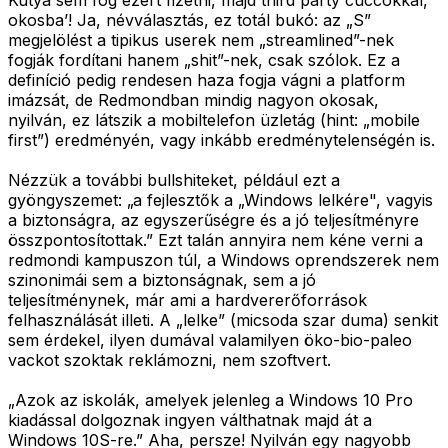
Kutya sem fog ezért fizetni, majd third party cuccokkal,
okosba’! Ja, névválasztás, ez totál bukó: az „S”
megjelölést a tipikus userek nem „streamlined”-nek
fogják fordítani hanem „shit”-nek, csak szólok. Ez a
definíció pedig rendesen haza fogja vágni a platform
imázsát, de Redmondban mindig nagyon okosak,
nyilván, ez látszik a mobiltelefon üzletág (hint: „mobile
first”) eredményén, vagy inkább eredménytelenségén is.
Nézzük a további bullshiteket, például ezt a
gyöngyszemet: „a fejlesztők a „Windows lelkére", vagyis
a biztonságra, az egyszerűségre és a jó teljesítményre
összpontosítottak.” Ezt talán annyira nem kéne verni a
redmondi kampuszon túl, a Windows oprendszerek nem
szinonimái sem a biztonságnak, sem a jó
teljesítménynek, már ami a hardvererőforrások
felhasználását illeti. A „lelke” (micsoda szar duma) senkit
sem érdekel, ilyen dumával valamilyen öko-bio-paleo
vackot szoktak reklámozni, nem szoftvert.
„Azok az iskolák, amelyek jelenleg a Windows 10 Pro
kiadással dolgoznak ingyen válthatnak majd át a
Windows 10S-re.” Aha, persze! Nyilván egy nagyobb