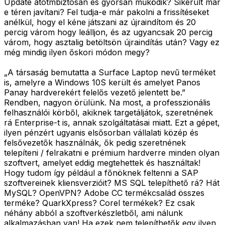
Update atotmbiztosan és gyorsan működik? Sikerült már
e téren javítani? Fel tudja-e már pakolni a frissítéseket
anélkül, hogy el kéne játszani az újraindítom és 20
percig várom hogy leálljon, és az ugyancsak 20 percig
várom, hogy asztalig betöltsön újraindítás után? Vagy ez
még mindig ilyen őskori módon megy?
„A társaság bemutatta a Surface Laptop nevű terméket
is, amelyre a Windows 10S került és amelyet Panos
Panay hardverekért felelős vezető jelentett be.”
Rendben, nagyon örülünk. Na most, a professzionális
felhasználói körből, akiknek targetáljátok, szeretnének
rá Enterprise-t is, annak szolgáltatásai miatt. Ezt a gépet,
ilyen pénzért ugyanis elsősorban vállalati közép és
felsővezetők használnák, ők pedig szeretnének
telepíteni / felrakatni e prémium hardverre minden olyan
szoftvert, amelyet eddig megtehettek és használtak!
Hogy tudom így például a főnöknek feltenni a SAP
szoftvereinek kliensverzióit? MS SQL telepíthető rá? Hát
MySQL? OpenVPN? Adobe CC termékcsalád összes
terméke? QuarkXpress? Corel termékek? Ez csak
néhány abból a szoftverkészletből, ami nálunk
alkalmazásban van! Ha ezek nem telepíthetők egy ilyen