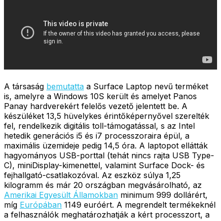
A társaság
bemutatta
a Surface Laptop nevű terméket
is, amelyre a Windows 10S került és amelyet Panos
Panay hardverekért felelős vezető jelentett be. A
készüléket 13,5 hüvelykes érintőképernyővel szerelték
fel, rendelkezik digitális toll-támogatással, s az Intel
hetedik generációs i5 és i7 processzoraira épül, a
maximális üzemideje pedig 14,5 óra. A laptopot ellátták
hagyományos USB-porttal (tehát nincs rajta USB Type-
C), miniDisplay-kimenettel, valamint Surface Dock- és
fejhallgató-csatlakozóval. Az eszköz súlya 1,25
kilogramm és már 20 országban megvásárolható, az
Amerikai Egyesült Államokban
minimum 999 dollárért,
míg
Európában
1149 euróért. A megrendelt termékeknél
a felhasználók meghatározhatják a kért processzort, a