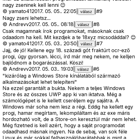
nagy zseninek kell lenni 😊
©
yamato41
2017. 05. 05.
.
22:05
|
|
#
9
válasz
Nagy zseni lehetsz...
©
Andrevv
2017. 05. 05.
.
08:18
|
|
#
8
válasz
Csak magamnak írok programokat, másoknak csak
odaadom ha kell. Mit kezdjek a te 18xyz micsodáddal? 😊
©
yamato41
2017. 05. 03.
.
20:50
|
|
#
7
válasz
Jajj, de jó! Kellene egy 18. századi gót fraktúrt ocr-ező
progi, úgy gyorsan. lécci, írd már meg nekem, ne kelljen
bajlódnom a bogarászással. Köszi!
©
Andrevv
2017. 05. 03.
.
19:03
|
|
#
6
válasz
"kizárólag a Windows Store kínálatából származó
alkalmazásokat lehet telepíteni"
Na ezzel garantált a bukta. Nekem a teljes Windows
Store és az összes UWP app ki van iktatva. Még a
számológépet is le kellett cseréljem egy sajátra. A
Windows már soha nem lesz a régi. Eddig ha kellett egy
progi, hamar megírtam, lekompiláltam és az exe máris
hordozható volt, de a Store-on keresztül már nem lehet.
Még fizetned is kell azért, hogy a saját programodat
odaadhasd másnak ingyen. Na de sebaj, van sok féle
Linux és már sokkal felhasználóbarátabbak is mint a