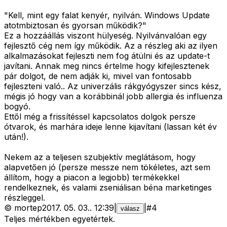
"Kell, mint egy falat kenyér, nyilván. Windows Update
atotmbiztosan és gyorsan működik?"
Ez a hozzáállás viszont hülyeség. Nyilvánvalóan egy
fejlesztő cég nem így működik. Az a részleg aki az ilyen
alkalmazásokat fejleszti nem fog átülni és az update-t
javítani. Annak meg nincs értelme hogy kifejlesztenek
pár dolgot, de nem adják ki, mivel van fontosabb
fejleszteni való.. Az univerzális rákgyógyszer sincs kész,
mégis jó hogy van a korábbinál jobb allergia és influenza
bogyó.
Ettől még a frissítéssel kapcsolatos dolgok persze
ótvarok, és marhára ideje lenne kijavítani (lassan két év
után!).
Nekem az a teljesen szubjektív meglátásom, hogy
alapvetően jó (persze messze nem tökéletes, azt sem
állítom, hogy a piacon a legjobb) termékekkel
rendelkeznek, és valami zseniálisan béna marketinges
részleggel.
©
mortep
2017. 05. 03.
.
12:39
|
|
#
4
válasz
Teljes mértékben egyetértek.