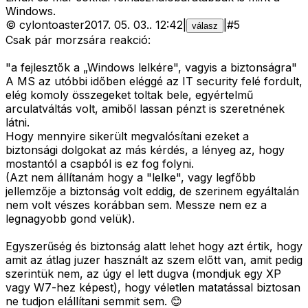
Windows.
©
cylontoaster
2017. 05. 03.
.
12:42
|
|
#
5
válasz
Csak pár morzsára reakció:
"a fejlesztők a „Windows lelkére", vagyis a biztonságra"
A MS az utóbbi időben eléggé az IT security felé fordult,
elég komoly összegeket toltak bele, egyértelmű
arculatváltás volt, amiből lassan pénzt is szeretnének
látni.
Hogy mennyire sikerült megvalósítani ezeket a
biztonsági dolgokat az más kérdés, a lényeg az, hogy
mostantól a csapból is ez fog folyni.
(Azt nem állítanám hogy a "lelke", vagy legfőbb
jellemzője a biztonság volt eddig, de szerinem egyáltalán
nem volt vészes korábban sem. Messze nem ez a
legnagyobb gond velük).
Egyszerűség és biztonság alatt lehet hogy azt értik, hogy
amit az átlag juzer használt az szem előtt van, amit pedig
szerintük nem, az úgy el lett dugva (mondjuk egy XP
vagy W7-hez képest), hogy véletlen matatással biztosan
ne tudjon elállítani semmit sem. 😊