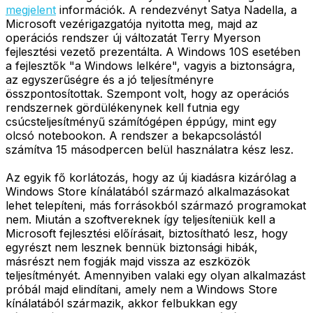
megjelent
információk. A rendezvényt Satya Nadella, a
Microsoft vezérigazgatója nyitotta meg, majd az
operációs rendszer új változatát Terry Myerson
fejlesztési vezető prezentálta. A Windows 10S esetében
a fejlesztők "a Windows lelkére", vagyis a biztonságra,
az egyszerűségre és a jó teljesítményre
összpontosítottak. Szempont volt, hogy az operációs
rendszernek gördülékenynek kell futnia egy
csúcsteljesítményű számítógépen éppúgy, mint egy
olcsó notebookon. A rendszer a bekapcsolástól
számítva 15 másodpercen belül használatra kész lesz.
Az egyik fő korlátozás, hogy az új kiadásra kizárólag a
Windows Store kínálatából származó alkalmazásokat
lehet telepíteni, más forrásokból származó programokat
nem. Miután a szoftvereknek így teljesíteniük kell a
Microsoft fejlesztési előírásait, biztosítható lesz, hogy
egyrészt nem lesznek bennük biztonsági hibák,
másrészt nem fogják majd vissza az eszközök
teljesítményét. Amennyiben valaki egy olyan alkalmazást
próbál majd elindítani, amely nem a Windows Store
kínálatából származik, akkor felbukkan egy