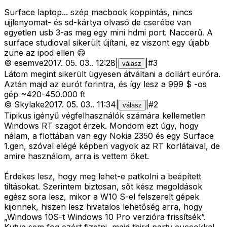
Surface laptop... szép macbook koppintás, nincs
ujjlenyomat- és sd-kártya olvasó de cserébe van
egyetlen usb 3-as meg egy mini hdmi port. Naccerű. A
surface studioval sikerült újítani, ez viszont egy újabb
zune az ipod ellen 😄
©
esemve
2017. 05. 03.
.
12:28
|
|
#
3
válasz
Látom megint sikerült ügyesen átváltani a dollárt euróra.
Aztán majd az eurót forintra, és így lesz a 999 $ -os
gép ~420-450.000 ft
©
Skylake
2017. 05. 03.
.
11:34
|
|
#
2
válasz
Tipikus igényű végfelhasználók számára kellemetlen
Windows RT szagot érzek. Mondom ezt úgy, hogy
nálam, a flottában van egy Nokia 2350 és egy Surface
1.gen, szóval elégé képben vagyok az RT korlátaival, de
amire használom, arra is vettem őket.
Érdekes lesz, hogy meg lehet-e patkolni a beépített
tiltásokat. Szerintem biztosan, sőt kész megoldások
egész sora lesz, mikor a W10 S-el felszerelt gépek
kijönnek, hiszen lesz hivatalos lehetőség arra, hogy
„Windows 10S-t Windows 10 Pro verzióra frissítsék”.