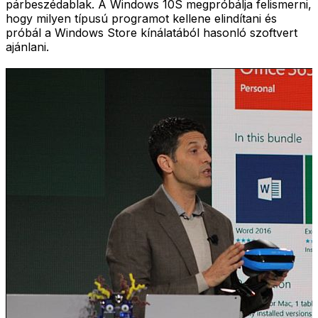
párbeszédablak. A Windows 10S megpróbálja felismerni,
hogy milyen típusú programot kellene elindítani és
próbál a Windows Store kínálatából hasonló szoftvert
ajánlani.