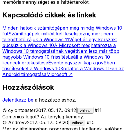
memóriamennyiséget és a háttértárolót.
Kapcsolódó cikkek és linkek
Minden hatodik számítógépen még mindig Windows 10
fut
Számítógépek millióit kell leselejtezni, mert nem
telepíthető rájuk a Windows 11
Véget ér egy korszak:
búcsúzik a Windows 10
A Microsoft meghatározta a
Windows 10 támogatásának végét
Nem lesz már több
nagyobb Windows 10 frissítés
Leáll a Windows 10
licencek értékesítése
Évente egyszer kap a jövőben
frissítéseket a Windows 10
Korlátos a Windows 11-en az
Android támogatása
Microsoft
↗
Hozzászólások
Jelentkezz be
a hozzászóláshoz.
©
cylontoaster
2017. 05. 17.
.
09:12
|
|
#
11
válasz
Comenius logot? Az tényleg kemény.
©
Andrevv
2017. 05. 17.
.
08:20
|
|
#
10
válasz
Már az általánosban programozást tanítanak, valóban