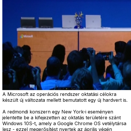
A Microsoft az operációs rendszer oktatási célokra
készült új változata mellett bemutatott egy új hardvert is.
A redmondi konszern egy New York-i eseményen
jelentette be a kifejezetten az oktatás területére szánt
Windows 10S-t, amely a Google Chrome OS vetélytársa
lesz - ezzel megerősítést nyertek az április végén