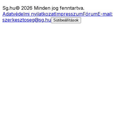
Sg
.hu
©
2026
Minden jog fenntartva.
Adatvédelmi nyilatkozat
Impresszum
Fórum
E-mail:
szerkesztoseg@sg.hu
Sütibeállítások