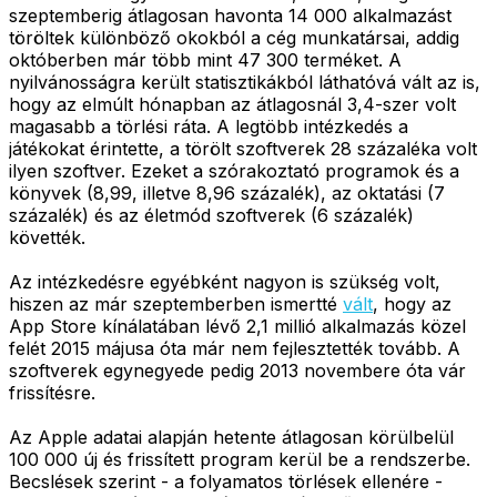
szeptemberig átlagosan havonta 14 000 alkalmazást
töröltek különböző okokból a cég munkatársai, addig
októberben már több mint 47 300 terméket. A
nyilvánosságra került statisztikákból láthatóvá vált az is,
hogy az elmúlt hónapban az átlagosnál 3,4-szer volt
magasabb a törlési ráta. A legtöbb intézkedés a
játékokat érintette, a törölt szoftverek 28 százaléka volt
ilyen szoftver. Ezeket a szórakoztató programok és a
könyvek (8,99, illetve 8,96 százalék), az oktatási (7
százalék) és az életmód szoftverek (6 százalék)
követték.
Az intézkedésre egyébként nagyon is szükség volt,
hiszen az már szeptemberben ismertté
vált
, hogy az
App Store kínálatában lévő 2,1 millió alkalmazás közel
felét 2015 májusa óta már nem fejlesztették tovább. A
szoftverek egynegyede pedig 2013 novembere óta vár
frissítésre.
Az Apple adatai alapján hetente átlagosan körülbelül
100 000 új és frissített program kerül be a rendszerbe.
Becslések szerint - a folyamatos törlések ellenére -