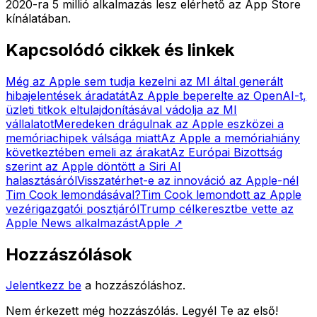
2020-ra 5 millió alkalmazás lesz elérhető az App Store
kínálatában.
Kapcsolódó cikkek és linkek
Még az Apple sem tudja kezelni az MI által generált
hibajelentések áradatát
Az Apple beperelte az OpenAI-t,
üzleti titkok eltulajdonításával vádolja az MI
vállalatot
Meredeken drágulnak az Apple eszközei a
memóriachipek válsága miatt
Az Apple a memóriahiány
következtében emeli az árakat
Az Európai Bizottság
szerint az Apple döntött a Siri AI
halasztásáról
Visszatérhet-e az innováció az Apple-nél
Tim Cook lemondásával?
Tim Cook lemondott az Apple
vezérigazgatói posztjáról
Trump célkeresztbe vette az
Apple News alkalmazást
Apple
↗
Hozzászólások
Jelentkezz be
a hozzászóláshoz.
Nem érkezett még hozzászólás. Legyél Te az első!