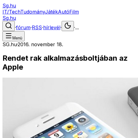
Sg.hu
IT/Tech
Tudomány
Játék
Autó
Film
Sg.hu
·
fórum
·
RSS
·
hírlevél
·
·
...
Menü
SG.hu
·
2016. november 18.
Rendet rak alkalmazásboltjában az
Apple