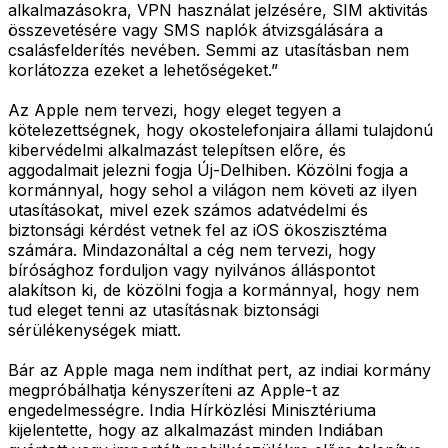
alkalmazásokra, VPN használat jelzésére, SIM aktivitás
összevetésére vagy SMS naplók átvizsgálására a
csalásfelderítés nevében. Semmi az utasításban nem
korlátozza ezeket a lehetőségeket.”
Az Apple nem tervezi, hogy eleget tegyen a
kötelezettségnek, hogy okostelefonjaira állami tulajdonú
kibervédelmi alkalmazást telepítsen előre, és
aggodalmait jelezni fogja Új-Delhiben. Közölni fogja a
kormánnyal, hogy sehol a világon nem követi az ilyen
utasításokat, mivel ezek számos adatvédelmi és
biztonsági kérdést vetnek fel az iOS ökoszisztéma
számára. Mindazonáltal a cég nem tervezi, hogy
bírósághoz forduljon vagy nyilvános álláspontot
alakítson ki, de közölni fogja a kormánnyal, hogy nem
tud eleget tenni az utasításnak biztonsági
sérülékenységek miatt.
Bár az Apple maga nem indíthat pert, az indiai kormány
megpróbálhatja kényszeríteni az Apple-t az
engedelmességre. India Hírközlési Minisztériuma
kijelentette, hogy az alkalmazást minden Indiában