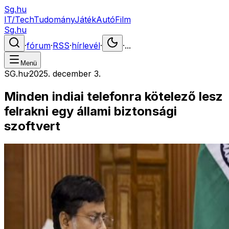
Sg.hu
IT/Tech
Tudomány
Játék
Autó
Film
Sg.hu
·
fórum
·
RSS
·
hírlevél
·
·
...
Menü
SG.hu
·
2025. december 3.
Minden indiai telefonra kötelező lesz
felrakni egy állami biztonsági
szoftvert