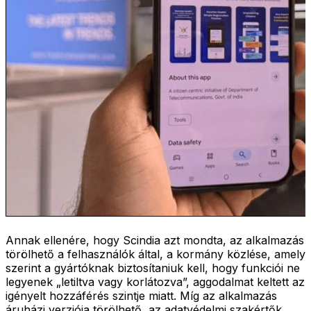
Annak ellenére, hogy Scindia azt mondta, az alkalmazás
törölhető a felhasználók által, a kormány közlése, amely
szerint a gyártóknak biztosítaniuk kell, hogy funkciói ne
legyenek „letiltva vagy korlátozva”, aggodalmat keltett az
igényelt hozzáférés szintje miatt. Míg az alkalmazás
áruházi verziója törölhető, az adatvédelmi szakértők