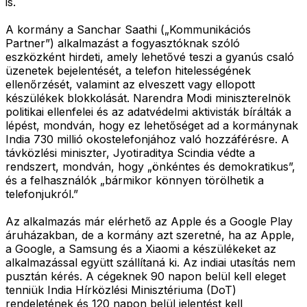
is.
A kormány a Sanchar Saathi („Kommunikációs
Partner”) alkalmazást a fogyasztóknak szóló
eszközként hirdeti, amely lehetővé teszi a gyanús csaló
üzenetek bejelentését, a telefon hitelességének
ellenőrzését, valamint az elveszett vagy ellopott
készülékek blokkolását. Narendra Modi miniszterelnök
politikai ellenfelei és az adatvédelmi aktivisták bírálták a
lépést, mondván, hogy ez lehetőséget ad a kormánynak
India 730 millió okostelefonjához való hozzáférésre. A
távközlési miniszter, Jyotiraditya Scindia védte a
rendszert, mondván, hogy „önkéntes és demokratikus”,
és a felhasználók „bármikor könnyen törölhetik a
telefonjukról.”
Az alkalmazás már elérhető az Apple és a Google Play
áruházakban, de a kormány azt szeretné, ha az Apple,
a Google, a Samsung és a Xiaomi a készülékeket az
alkalmazással együtt szállítaná ki. Az indiai utasítás nem
pusztán kérés. A cégeknek 90 napon belül kell eleget
tenniük India Hírközlési Minisztériuma (DoT)
rendeletének és 120 napon belül jelentést kell