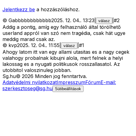
Jelentkezz be
a hozzászóláshoz.
©
Gabbbbbbbbbbbb
2025. 12. 04.
.
13:23
|
|
#
2
válasz
Addig a pontig, amíg egy felhasználó által törölhető
userland appról van szó nem tragédia, csak hát ugye
meddig marad csak az.
©
kvp
2025. 12. 04.
.
11:55
|
|
#
1
válasz
Ahogy latom itt van egy allami utasitas es a nagy cegek
valahogy probalnak kibujni alola, mert felnek a helyi
lakossag es a nyugati politikusok rosszallasatol. Az
utobbitol valoszinuleg jobban.
Sg
.hu
©
2026
Minden jog fenntartva.
Adatvédelmi nyilatkozat
Impresszum
Fórum
E-mail:
szerkesztoseg@sg.hu
Sütibeállítások