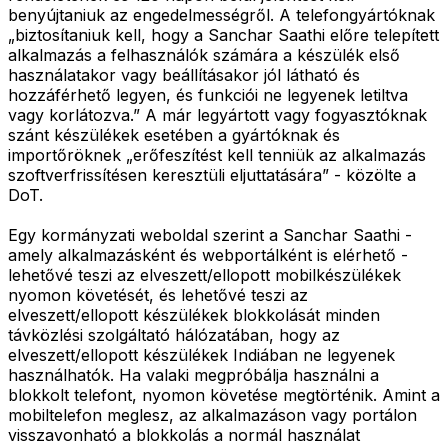
benyújtaniuk az engedelmességről. A telefongyártóknak
„biztosítaniuk kell, hogy a Sanchar Saathi előre telepített
alkalmazás a felhasználók számára a készülék első
használatakor vagy beállításakor jól látható és
hozzáférhető legyen, és funkciói ne legyenek letiltva
vagy korlátozva.” A már legyártott vagy fogyasztóknak
szánt készülékek esetében a gyártóknak és
importőröknek „erőfeszítést kell tenniük az alkalmazás
szoftverfrissítésen keresztüli eljuttatására” - közölte a
DoT.
Egy kormányzati weboldal szerint a Sanchar Saathi -
amely alkalmazásként és webportálként is elérhető -
lehetővé teszi az elveszett/ellopott mobilkészülékek
nyomon követését, és lehetővé teszi az
elveszett/ellopott készülékek blokkolását minden
távközlési szolgáltató hálózatában, hogy az
elveszett/ellopott készülékek Indiában ne legyenek
használhatók. Ha valaki megpróbálja használni a
blokkolt telefont, nyomon követése megtörténik. Amint a
mobiltelefon meglesz, az alkalmazáson vagy portálon
visszavonható a blokkolás a normál használat