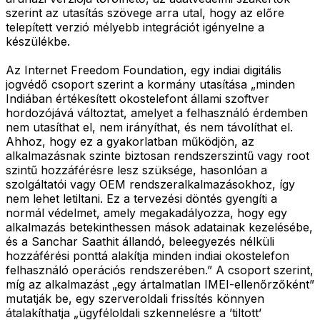
szerint az utasítás szövege arra utal, hogy az előre
telepített verzió mélyebb integrációt igényelne a
készülékbe.
Az Internet Freedom Foundation, egy indiai digitális
jogvédő csoport szerint a kormány utasítása „minden
Indiában értékesített okostelefont állami szoftver
hordozójává változtat, amelyet a felhasználó érdemben
nem utasíthat el, nem irányíthat, és nem távolíthat el.
Ahhoz, hogy ez a gyakorlatban működjön, az
alkalmazásnak szinte biztosan rendszerszintű vagy root
szintű hozzáférésre lesz szüksége, hasonlóan a
szolgáltatói vagy OEM rendszeralkalmazásokhoz, így
nem lehet letiltani. Ez a tervezési döntés gyengíti a
normál védelmet, amely megakadályozza, hogy egy
alkalmazás betekinthessen mások adatainak kezelésébe,
és a Sanchar Saathit állandó, beleegyezés nélküli
hozzáférési ponttá alakítja minden indiai okostelefon
felhasználó operációs rendszerében.” A csoport szerint,
míg az alkalmazást „egy ártalmatlan IMEI-ellenőrzőként”
mutatják be, egy szerveroldali frissítés könnyen
átalakíthatja „ügyféloldali szkennelésre a ’tiltott’