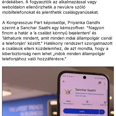
érdekében. A fogyasztók az alkalmazással vagy
weboldalon ellenőrizhetik a nevükre szóló
mobiltelefonokat és jelenthetik csalásgyanúsakat.
A Kongresszusi Párt képviselője, Priyanka Gandhi
szerint a Sanchar Saathi egy kémszoftver. "Nagyon
finom a határ a ’a csalást könnyű bejelenteni’ és
’láthatunk mindent, amit minden indiai állampolgár csinál
a telefonján’ között.” Hatékony rendszert szorgalmazott
a csalások elleni küzdelemhez, de azt mondta, hogy a
kiberbiztonság nem lehet „indok minden állampolgár
telefonjához való hozzáférésre.”