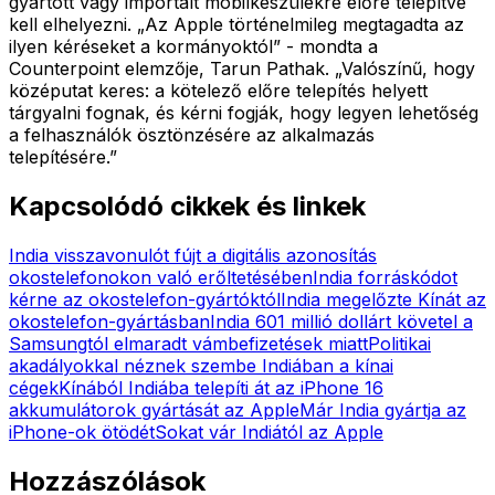
gyártott vagy importált mobilkészülékre előre telepítve
kell elhelyezni. „Az Apple történelmileg megtagadta az
ilyen kéréseket a kormányoktól” - mondta a
Counterpoint elemzője, Tarun Pathak. „Valószínű, hogy
középutat keres: a kötelező előre telepítés helyett
tárgyalni fognak, és kérni fogják, hogy legyen lehetőség
a felhasználók ösztönzésére az alkalmazás
telepítésére.”
Kapcsolódó cikkek és linkek
India visszavonulót fújt a digitális azonosítás
okostelefonokon való erőltetésében
India forráskódot
kérne az okostelefon-gyártóktól
India megelőzte Kínát az
okostelefon-gyártásban
India 601 millió dollárt követel a
Samsungtól elmaradt vámbefizetések miatt
Politikai
akadályokkal néznek szembe Indiában a kínai
cégek
Kínából Indiába telepíti át az iPhone 16
akkumulátorok gyártását az Apple
Már India gyártja az
iPhone-ok ötödét
Sokat vár Indiától az Apple
Hozzászólások