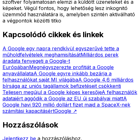
szoftver folyamatosan elemzi a küldött üzeneteket és a
képeket. Végül fontos, hogy lehetőség lesz inkognitó
üzemmód használatára is, amelyben szintén aktiválható
a végpontok közötti titko
Kapcsolódó cikkek és linkek
A Google egy napra rendkívül egyszerűvé tette a
műholdfelvételek meghamisítását
Milliárdos perek
áradata fenyegeti a Google-t
Európában
Megnégyszerezte profitját a Google
anyavállalata
A Google egyre inkább bezárja a
felhasználókat saját MI világába
A Google 4,6 milliárdos
bírsága az uniós tagállamok befizetéseit csökkenti
Teljesen megújul a Google képes keresője
A felhasználók
adataiért aggódik a Google az EU új szabályai miatt
A
Google havi 920 millió dollárt fizet majd a SpaceX-nek
számítási kapacitásért
Google
↗
Hozzászólások
Jelentkezz be
a hozzászóláshoz.