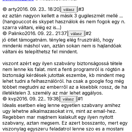
©
arty
2016. 09. 23.
.
18:20
|
|
#
3
válasz
ez aztán nagyon kellett a másik 3 gugileszmét mellé ...
(hangouccot és skypet használok és nem fogok egy n.
szarra váltani, elég ez is...)
©
Palinko
2016. 09. 22.
.
21:37
|
|
#
2
válasz
jó ötlet támogatnám. tényleg elég frusztráló, hogy
mindenki máshol van, aztán sokan nem is hajlandóak
váltani és telepíthetsz fel mindent.
viszont azért egy ilyen szabvány biztonságossá tétele
nem lenne kis falat. mint a fenti programról is rögtön a
biztonsági kérdések jutottak eszembe, kb mindent meg
lehet tudni a felhasználóról. ha csak a google fog még
többet megtudni az emberről az a kisebbik rossz, de ha
illetéktelen 3. személy az már lehet aggályos.
©
kvp
2016. 09. 22.
.
19:38
|
|
#
1
válasz
Idealis esetben eleg lenne egyetlen szabvany amihez
ugy lehetne alkalmazasokat irni, mint az email-hez.
Regebben mar majdnem kialakult egy ilyen nyitott
szabvany, aztan megsem. Ez azert bosszanto, mert egy
viszonylag egyszeru feladatrol lenne szo es a mostani