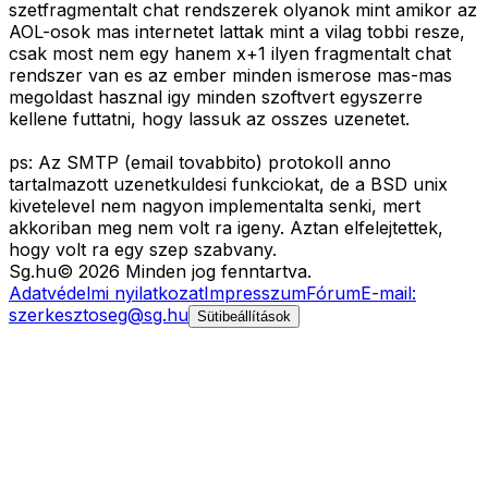
szetfragmentalt chat rendszerek olyanok mint amikor az
AOL-osok mas internetet lattak mint a vilag tobbi resze,
csak most nem egy hanem x+1 ilyen fragmentalt chat
rendszer van es az ember minden ismerose mas-mas
megoldast hasznal igy minden szoftvert egyszerre
kellene futtatni, hogy lassuk az osszes uzenetet.
ps: Az SMTP (email tovabbito) protokoll anno
tartalmazott uzenetkuldesi funkciokat, de a BSD unix
kivetelevel nem nagyon implementalta senki, mert
akkoriban meg nem volt ra igeny. Aztan elfelejtettek,
hogy volt ra egy szep szabvany.
Sg
.hu
©
2026
Minden jog fenntartva.
Adatvédelmi nyilatkozat
Impresszum
Fórum
E-mail:
szerkesztoseg@sg.hu
Sütibeállítások