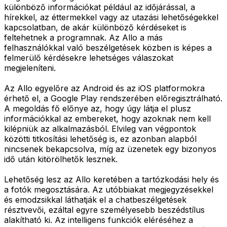
különböző információkat például az időjárással, a
hírekkel, az éttermekkel vagy az utazási lehetőségekkel
kapcsolatban, de akár különböző kérdéseket is
feltehetnek a programnak. Az Allo a más
felhasználókkal való beszélgetések közben is képes a
felmerülő kérdésekre lehetséges válaszokat
megjeleníteni.
Az Allo egyelőre az Android és az iOS platformokra
érhető el, a Google Play rendszerében előregisztrálható.
A megoldás fő előnye az, hogy úgy látja el plusz
információkkal az embereket, hogy azoknak nem kell
kilépniük az alkalmazásból. Elvileg van végpontok
közötti titkosítási lehetőség is, ez azonban alapból
nincsenek bekapcsolva, míg az üzenetek egy bizonyos
idő után kitörölhetők lesznek.
Lehetőség lesz az Allo keretében a tartózkodási hely és
a fotók megosztására. Az utóbbiakat megjegyzésekkel
és emodzsikkal láthatják el a chatbeszélgetések
résztvevői, ezáltal egyre személyesebb beszédstílus
alakítható ki. Az intelligens funkciók eléréséhez a