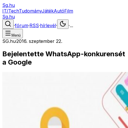
Sg.hu
IT/Tech
Tudomány
Játék
Autó
Film
Sg.hu
·
fórum
·
RSS
·
hírlevél
·
·
...
Menü
SG.hu
·
2016. szeptember 22.
Bejelentette WhatsApp-konkurensét
a Google