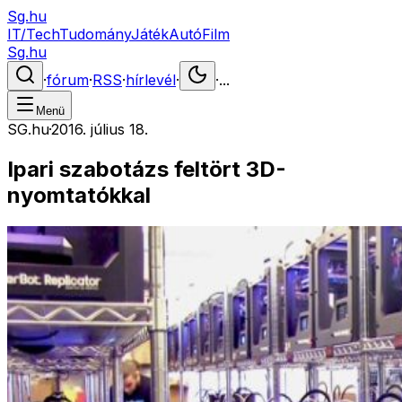
Sg.hu
IT/Tech
Tudomány
Játék
Autó
Film
Sg.hu
·
fórum
·
RSS
·
hírlevél
·
·
...
Menü
SG.hu
·
2016. július 18.
Ipari szabotázs feltört 3D-
nyomtatókkal