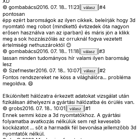
XD
©
gombabácsi
2016. 07. 18.
.
11:23
|
|
#
4
válasz
pontosan
épp ezért baromságok az ilyen cikkek. beleírják hogy 3d
nyomtató meg robot (mindkettő évtizedek óta nagyon
erősen használva van az iparban) és máris jön a klikk
meg a sok hozzászólás az orruknál fogva vezetett
értelmiségi nethuszároktól 😊
©
gombabácsi
2016. 07. 18.
.
11:18
|
|
#
3
válasz
lassan minden tudományos hír valami ilyen baromság
lesz
©
Szefmester
2016. 07. 18.
.
10:07
|
|
#
2
válasz
Fontos rendszereket ne köss a világhálóra... probléma
megoldva. 😄
Elkülönített hálózatra érkezett adatokat vizsgálat után
fizikálisan áthelyezni a gyártási hálózatba és örülés van.
©
grobs
2016. 07. 18.
.
10:01
|
|
#
1
válasz
Ennek semmi köze a 3d nyomtatókhoz. A gyártási
folyamatba avatkozás nélkülük sem rejt kevesebb
kockázatot ... sőt a harmadik fél bevonása jellemzőbb 3d
nyomtatók nélkül.