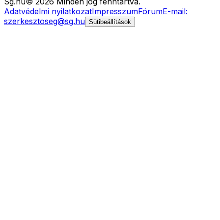
Sg
.hu
©
2026
Minden jog fenntartva.
Adatvédelmi nyilatkozat
Impresszum
Fórum
E-mail:
szerkesztoseg@sg.hu
Sütibeállítások