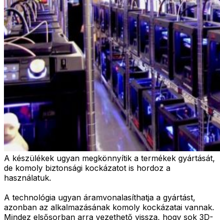
A készülékek ugyan megkönnyítik a termékek gyártását,
de komoly biztonsági kockázatot is hordoz a
használatuk.
A technológia ugyan áramvonalasíthatja a gyártást,
azonban az alkalmazásának komoly kockázatai vannak.
Mindez elsősorban arra vezethető vissza, hogy sok 3D-