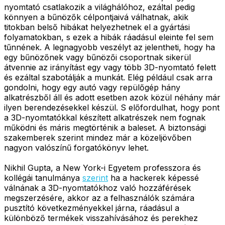
nyomtató csatlakozik a világhálóhoz, ezáltal pedig
könnyen a bűnözők célpontjaivá válhatnak, akik
titokban belső hibákat helyezhetnek el a gyártási
folyamatokban, s ezek a hibák ráadásul eleinte fel sem
tűnnének. A legnagyobb veszélyt az jelentheti, hogy ha
egy bűnözőnek vagy bűnözői csoportnak sikerül
átvennie az irányítást egy vagy több 3D-nyomtató felett
és ezáltal szabotálják a munkát. Elég például csak arra
gondolni, hogy egy autó vagy repülőgép hány
alkatrészből áll és adott esetben azok közül néhány már
ilyen berendezésekkel készül. S előfordulhat, hogy pont
a 3D-nyomtatókkal készített alkatrészek nem fognak
működni és máris megtörténik a baleset. A biztonsági
szakemberek szerint mindez már a közeljövőben
nagyon valószínű forgatókönyv lehet.
Nikhil Gupta, a New York-i Egyetem professzora és
kollégái tanulmánya
szerint
ha a hackerek képessé
válnának a 3D-nyomtatókhoz való hozzáférések
megszerzésére, akkor az a felhasználók számára
pusztító következményekkel járna, ráadásul a
különböző termékek visszahívásához és perekhez