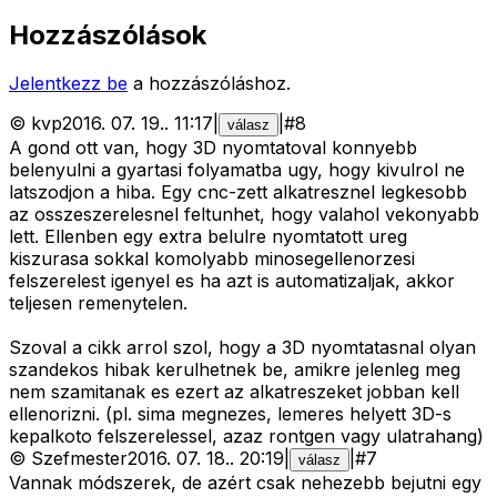
Hozzászólások
Jelentkezz be
a hozzászóláshoz.
©
kvp
2016. 07. 19.
.
11:17
|
|
#
8
válasz
A gond ott van, hogy 3D nyomtatoval konnyebb
belenyulni a gyartasi folyamatba ugy, hogy kivulrol ne
latszodjon a hiba. Egy cnc-zett alkatresznel legkesobb
az osszeszerelesnel feltunhet, hogy valahol vekonyabb
lett. Ellenben egy extra belulre nyomtatott ureg
kiszurasa sokkal komolyabb minosegellenorzesi
felszerelest igenyel es ha azt is automatizaljak, akkor
teljesen remenytelen.
Szoval a cikk arrol szol, hogy a 3D nyomtatasnal olyan
szandekos hibak kerulhetnek be, amikre jelenleg meg
nem szamitanak es ezert az alkatreszeket jobban kell
ellenorizni. (pl. sima megnezes, lemeres helyett 3D-s
kepalkoto felszerelessel, azaz rontgen vagy ulatrahang)
©
Szefmester
2016. 07. 18.
.
20:19
|
|
#
7
válasz
Vannak módszerek, de azért csak nehezebb bejutni egy