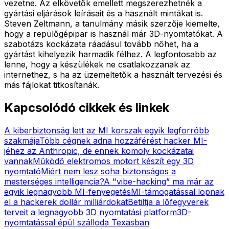
vezetne. Az elkövetők emellett megszerezhetnék a
gyártási eljárások leírásait és a használt mintákat is.
Steven Zeltmann, a tanulmány másik szerzője kiemelte,
hogy a repülőgépipar is használ már 3D-nyomtatókat. A
szabotázs kockázata ráadásul tovább nőhet, ha a
gyártást kihelyezik harmadik félhez. A legfontosabb az
lenne, hogy a készülékek ne csatlakozzanak az
internethez, s ha az üzemeltetők a használt tervezési és
más fájlokat titkosítanák.
Kapcsolódó cikkek és linkek
A kiberbiztonság lett az MI korszak egyik legforróbb
szakmája
Több cégnek adna hozzáférést hacker MI-
jéhez az Anthropic, de ennek komoly kockázatai
vannak
Működő elektromos motort készít egy 3D
nyomtató
Miért nem lesz soha biztonságos a
mesterséges intelligencia?
A "vibe-hacking” ma már az
egyik legnagyobb MI-fenyegetés
MI-támogatással lopnak
el a hackerek dollár milliárdokat
Betiltja a lőfegyverek
terveit a legnagyobb 3D nyomtatási platform
3D-
nyomtatással épül szálloda Texasban