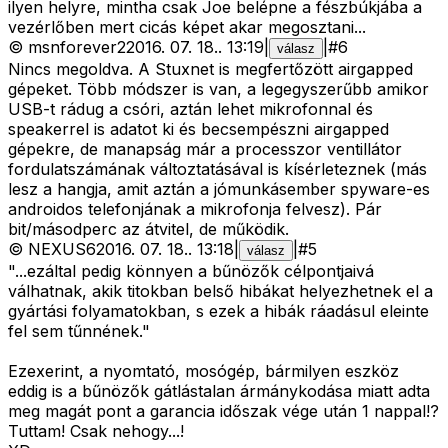
ilyen helyre, mintha csak Joe belépne a fészbúkjába a
vezérlőben mert cicás képet akar megosztani...
©
msnforever2
2016. 07. 18.
.
13:19
|
|
#
6
válasz
Nincs megoldva. A Stuxnet is megfertőzött airgapped
gépeket. Több módszer is van, a legegyszerűbb amikor
USB-t rádug a csóri, aztán lehet mikrofonnal és
speakerrel is adatot ki és becsempészni airgapped
gépekre, de manapság már a processzor ventillátor
fordulatszámának változtatásával is kísérleteznek (más
lesz a hangja, amit aztán a jómunkásember spyware-es
androidos telefonjának a mikrofonja felvesz). Pár
bit/másodperc az átvitel, de működik.
©
NEXUS6
2016. 07. 18.
.
13:18
|
|
#
5
válasz
"...ezáltal pedig könnyen a bűnözők célpontjaivá
válhatnak, akik titokban belső hibákat helyezhetnek el a
gyártási folyamatokban, s ezek a hibák ráadásul eleinte
fel sem tűnnének."
Ezexerint, a nyomtató, mosógép, bármilyen eszköz
eddig is a bűnözők gátlástalan ármánykodása miatt adta
meg magát pont a garancia időszak vége után 1 nappal!?
Tuttam! Csak nehogy...!