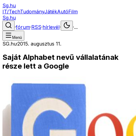
Sg.hu
IT/Tech
Tudomány
Játék
Autó
Film
Sg.hu
·
fórum
·
RSS
·
hírlevél
·
·
...
Menü
SG.hu
·
2015. augusztus 11.
Saját Alphabet nevű vállalatának
része lett a Google