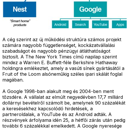
A cég szerint az új működési struktúra számos projekt
számára nagyobb függetlenséget, kockázatvállalási
szabadságot és nagyobb pénzügyi átláthatóságot
biztosít. A The New York Times című napilap szerint
mindez a Warren E. Buffett-féle Berkshire Hathaway
holdingra emlékeztet, amely a vasúti sínek gyártásától a
Fruit of the Loom alsóneműkig széles ipari skálát foglal
magában.
A Google 1998-ban alakult meg és 2004-ben ment
tőzsdére. A vállalat az elmúlt negyedévben 17,7 milliárd
dollárnyi bevételről számolt be, amelynek 90 százalékát
a keresésekhez kapcsolódó hirdetések, a
partneroldalak, a YouTube és az Android adták. A
részvények árfolyama idén 25, a hétfői zárás után pedig
további 6 százalékkal emelkedett. A Google nyeresége