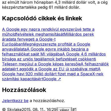
az elmúlt három hónapban 4,3 milliárd dollár volt, a cég
készpénztartaléka pedig 61 milliárd dollár.
Kapcsolódó cikkek és linkek
A Google egy napra rendkívül egyszerűvé tette a
műholdfelvételek meghamisítását
Milliárdos perek
áradata fenyegeti a Google-t
Európában
Megnégyszerezte profitját a Google
anyavállalata
A Google egyre inkább bezárja a
felhasználókat saját MI világába
A Google 4,6 milliárdos
bírsága az uniós tagállamok befizetéseit csökkenti
Teljesen megújul a Google képes keresője
A felhasználók
adataiért aggódik a Google az EU új szabályai miatt
A
Google havi 920 millió dollárt fizet majd a SpaceX-nek
számítási kapacitásért
Google
↗
Hozzászólások
Jelentkezz be
a hozzászóláshoz.
©
Skylake
2015. 08. 11.
.
16:29
|
|
#
1
válasz