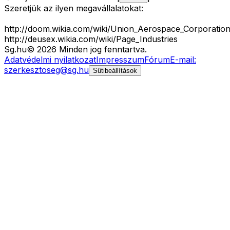
Szeretjük az ilyen megavállalatokat:
http://doom.wikia.com/wiki/Union_Aerospace_Corporatio
http://deusex.wikia.com/wiki/Page_Industries
Sg
.hu
©
2026
Minden jog fenntartva.
Adatvédelmi nyilatkozat
Impresszum
Fórum
E-mail:
szerkesztoseg@sg.hu
Sütibeállítások