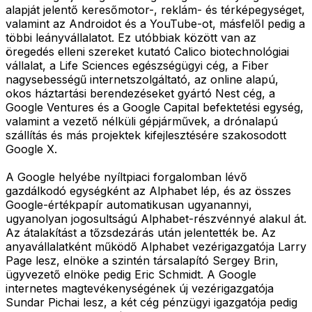
alapját jelentő keresőmotor-, reklám- és térképegységet,
valamint az Androidot és a YouTube-ot, másfelől pedig a
többi leányvállalatot. Ez utóbbiak között van az
öregedés elleni szereket kutató Calico biotechnológiai
vállalat, a Life Sciences egészségügyi cég, a Fiber
nagysebességű internetszolgáltató, az online alapú,
okos háztartási berendezéseket gyártó Nest cég, a
Google Ventures és a Google Capital befektetési egység,
valamint a vezető nélküli gépjárművek, a drónalapú
szállítás és más projektek kifejlesztésére szakosodott
Google X.
A Google helyébe nyíltpiaci forgalomban lévő
gazdálkodó egységként az Alphabet lép, és az összes
Google-értékpapír automatikusan ugyanannyi,
ugyanolyan jogosultságú Alphabet-részvénnyé alakul át.
Az átalakítást a tőzsdezárás után jelentették be. Az
anyavállalatként működő Alphabet vezérigazgatója Larry
Page lesz, elnöke a szintén társalapító Sergey Brin,
ügyvezető elnöke pedig Eric Schmidt. A Google
internetes magtevékenységének új vezérigazgatója
Sundar Pichai lesz, a két cég pénzügyi igazgatója pedig