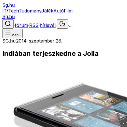
Sg.hu
IT/Tech
Tudomány
Játék
Autó
Film
Sg.hu
·
fórum
·
RSS
·
hírlevél
·
·
...
Menü
SG.hu
·
2014. szeptember 28.
Indiában terjeszkedne a Jolla