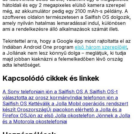
hátoldali és egy 2 megapixeles elülső kamera szerepel
még, az akkumulátor pedig egy 2100 mAh-s példány. A
szoftveres oldalon természetesen a Sailfish OS dolgozik,
amely nyilván hatalmas lemaradással indul, különösen
ami a rendelkezésre álló alkalmazások számát illeti.
Tekintettel arra, hogy a Google épp most rajtoltatta el az
Indiában Android One program
első három szereplőjét
,
a Jollának nem lesz könnyű dolga – meglátjuk, ki tudja
majd jobban kiaknázni a felemelkedőben lévő ország
adta lehetőséget.
Kapcsolódó cikkek és linkek
A Sony telefonjain jön a Sailfish OS
A Sailfish OS-t
választotta az orosz kormány
Indiai telefonon jön a
Sailfish OS
Kettéválik a Jolla
Mobil operációs rendszert
készít Oroszország
Új piacokon elérhető a Jolla és a
Firefox OS
Jön az első Jolla okostelefon
Jönnek a Jolla
és a Motorola okostelefonjai