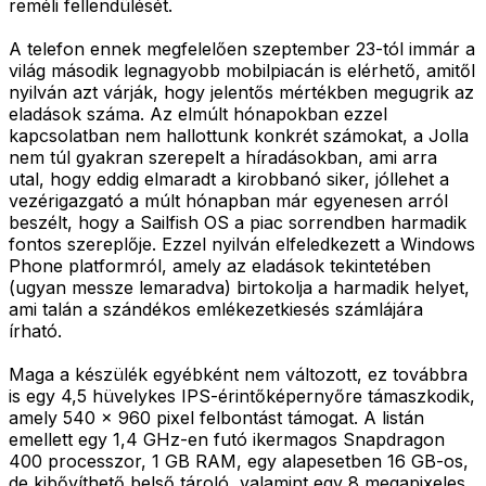
reméli fellendülését.
A telefon ennek megfelelően szeptember 23-tól immár a
világ második legnagyobb mobilpiacán is elérhető, amitől
nyilván azt várják, hogy jelentős mértékben megugrik az
eladások száma. Az elmúlt hónapokban ezzel
kapcsolatban nem hallottunk konkrét számokat, a Jolla
nem túl gyakran szerepelt a híradásokban, ami arra
utal, hogy eddig elmaradt a kirobbanó siker, jóllehet a
vezérigazgató a múlt hónapban már egyenesen arról
beszélt, hogy a Sailfish OS a piac sorrendben harmadik
fontos szereplője. Ezzel nyilván elfeledkezett a Windows
Phone platformról, amely az eladások tekintetében
(ugyan messze lemaradva) birtokolja a harmadik helyet,
ami talán a szándékos emlékezetkiesés számlájára
írható.
Maga a készülék egyébként nem változott, ez továbbra
is egy 4,5 hüvelykes IPS-érintőképernyőre támaszkodik,
amely 540 x 960 pixel felbontást támogat. A listán
emellett egy 1,4 GHz-en futó ikermagos Snapdragon
400 processzor, 1 GB RAM, egy alapesetben 16 GB-os,
de kibővíthető belső tároló, valamint egy 8 megapixeles