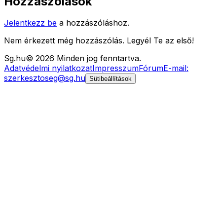
Hozzászólások
Jelentkezz be
a hozzászóláshoz.
Nem érkezett még hozzászólás. Legyél Te az első!
Sg
.hu
©
2026
Minden jog fenntartva.
Adatvédelmi nyilatkozat
Impresszum
Fórum
E-mail:
szerkesztoseg@sg.hu
Sütibeállítások