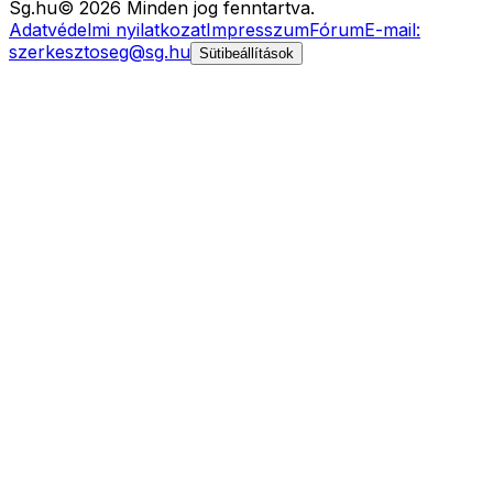
Sg
.hu
©
2026
Minden jog fenntartva.
Adatvédelmi nyilatkozat
Impresszum
Fórum
E-mail:
szerkesztoseg@sg.hu
Sütibeállítások