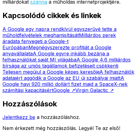
milliárdokat
szánna
a műholdas internetprojektjére.
Kapcsolódó cikkek és linkek
A Google egy napra rendkívül egyszerűvé tette a
műholdfelvételek meghamisítását
Milliárdos perek
áradata fenyegeti a Google-t
Európában
Megnégyszerezte profitját a Google
anyavállalata
A Google egyre inkább bezárja a
felhasználókat saját MI világába
A Google 4,6 milliárdos
bírsága az uniós tagállamok befizetéseit csökkenti
Teljesen megújul a Google képes keresője
A felhasználók
adataiért aggódik a Google az EU új szabályai miatt
A
Google havi 920 millió dollárt fizet majd a SpaceX-nek
számítási kapacitásért
Google
↗
Virgin Galactic
↗
Hozzászólások
Jelentkezz be
a hozzászóláshoz.
Nem érkezett még hozzászólás. Legyél Te az első!