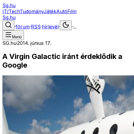
Sg.hu
IT/Tech
Tudomány
Játék
Autó
Film
Sg.hu
·
fórum
·
RSS
·
hírlevél
·
·
...
Menü
SG.hu
·
2014. június 17.
A Virgin Galactic iránt érdeklődik a
Google