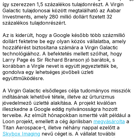
így szerezzen 1,5 százalékos tulajdonrészt. A Virgin
Galactic tulajdonosai között megtalálható az Aabar
Investments, amely 280 millió dollárt fizetett 32
százalékos tulajdonrészért.
Az is kiderült, hogy a Google később több százmillió
dollárt fektetne be egy olyan közös vállalatba, amely
hozzáférést biztosítana számára a Virgin Galactic
technológiáihoz. A befektetés mellett szólhat, hogy
Larry Page és Sir Richard Branson jó barátok, s
korábban a Virgle nevet is együtt jegyeztették be,
gondolva egy lehetséges jövőbeli üzleti
együttműködésre.
A Virgin Galactic elsődleges célja tudományos missziók
indításának lehetővé tétele, illetve az űrturizmus
jövedelmező üzletté alakítása. A projekt kiválóan
illeszkedne a Google eddig nyilvánosságra hozott
terveibe. Az elmúlt hónapokban ismertté vált például a
Loon projekt, emellett a cég áprilisban
megvásárolta
a
Titan Aerospace-t, illetve néhány nappal ezelőtt a
Skybox Imaging
nevű céget is. A vállalat további