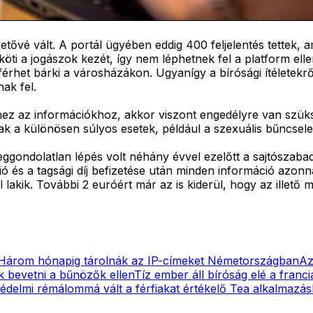
etővé vált. A portál ügyében eddig 400 feljelentés tettek, a
öti a jogászok kezét, így nem léphetnek fel a platform el
et bárki a városházákon. Ugyanígy a bírósági ítéletekről i
ak fel.
 az információkhoz, akkor viszont engedélyre van szükség
ak a különösen súlyos esetek, például a szexuális bűncsele
meggondolatlan lépés volt néhány évvel ezelőtt a sajtósza
ció és a tagsági díj befizetése után minden információ azo
 lakik. További 2 euróért már az is kiderül, hogy az illető m
Három hónapig tárolnák az IP-címeket Németországban
Az
k bevetni a bűnözők ellen
Tíz ember áll bíróság elé a francia
édelmi rémálommá vált a férfiakat értékelő Tea alkalmazás