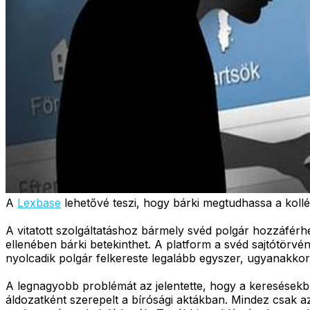
A
Lexbase
lehetővé teszi, hogy bárki megtudhassa a kollég
A vitatott szolgáltatáshoz bármely svéd polgár hozzáférhe
ellenében bárki betekinthet. A platform a svéd sajtótörv
nyolcadik polgár felkereste legalább egyszer, ugyanakko
A legnagyobb problémát az jelentette, hogy a keresésekbő
áldozatként szerepelt a bírósági aktákban. Mindez csak azut