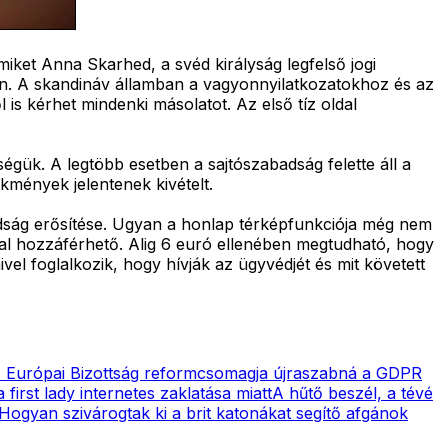
miket Anna Skarhed, a svéd királyság legfelső jogi
len. A skandináv államban a vagyonnyilatkozatokhoz és az
s kérhet mindenki másolatot. Az első tíz oldal
ük. A legtöbb esetben a sajtószabadság felette áll a
kmények jelentenek kivételt.
badság erősítése. Ugyan a honlap térképfunkciója még nem
nnal hozzáférhető. Alig 6 euró ellenében megtudható, hogy
ivel foglalkozik, hogy hívják az ügyvédjét és mit követett
 Európai Bizottság reformcsomagja újraszabná a GDPR
 first lady internetes zaklatása miatt
A hűtő beszél, a tévé
Hogyan szivárogtak ki a brit katonákat segítő afgánok