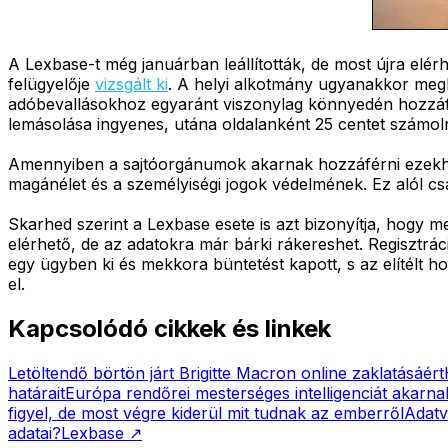
A Lexbase-t még januárban leállították, de most újra elérh
felügyelője
vizsgált ki
. A helyi alkotmány ugyanakkor megk
adóbevallásokhoz egyaránt viszonylag könnyedén hozzáférh
lemásolása ingyenes, utána oldalanként 25 centet számoln
Amennyiben a sajtóorgánumok akarnak hozzáférni ezekhez
magánélet és a személyiségi jogok védelmének. Ez alól cs
Skarhed szerint a Lexbase esete is azt bizonyítja, hogy 
elérhető, de az adatokra már bárki rákereshet. Regisztrá
egy ügyben ki és mekkora büntetést kapott, s az elítélt hol
el.
Kapcsolódó cikkek és linkek
Letöltendő börtön járt Brigitte Macron online zaklatásáért
határait
Európa rendőrei mesterséges intelligenciát akarna
figyel, de most végre kiderül mit tudnak az emberről
Adatv
adatai?
Lexbase
↗