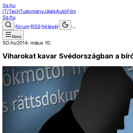
Sg.hu
IT/Tech
Tudomány
Játék
Autó
Film
Sg.hu
·
fórum
·
RSS
·
hírlevél
·
·
...
Menü
SG.hu
·
2014. május 10.
Viharokat kavar Svédországban a bír