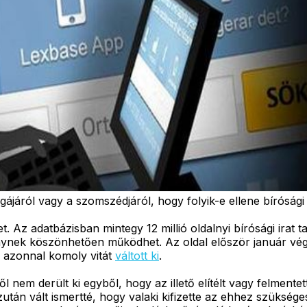
ájáról vagy a szomszédjáról, hogy folyik-e ellene bírósági 
t. Az adatbázisban mintegy 12 millió oldalnyi bírósági ira
énynek köszönhetően működhet. Az oldal először január vég
r azonnal komoly vitát
váltott ki
.
l nem derült ki egyből, hogy az illető elítélt vagy felmen
án vált ismertté, hogy valaki kifizette az ehhez szükséges p