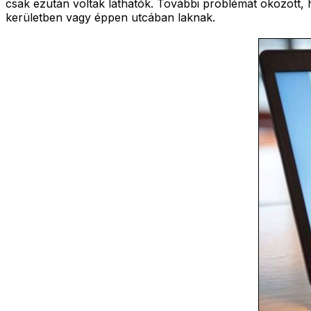
csak ezután voltak láthatók. További problémát okozott, h
kerületben vagy éppen utcában laknak.